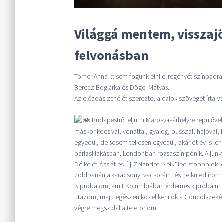
Világgá mentem, visszaj
felvonásban
Torner Anna Itt sem fogunk élni c. regényét színpadr
Berecz Boglárka és Dögei Mátyás.
Az előadás zenéjét szerezte, a dalok szövegét írta Va
Budapestről eljutni Marosvásárhelyre repülővel e
máskor kocsival, vonattal, gyalog, busszal, hajóval,
egyedül, de sosem teljesen egyedül, akár öt év is le
párizsi lakásban. Londonban rózsaszín pónik. A jun
Délkelet-Ázsiát és Új-Zélandot. Nélküled stoppolok le
zöldbanán a karácsonyi vacsorám, és nélküled írom ú
Kipróbálom, amit Kolumbiában érdemes kipróbálni
utazom, majd egészen közel kerülök a Göncölszekérh
végre megszólal a telefonom.