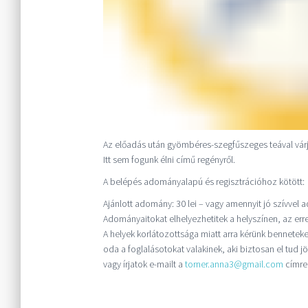
Az előadás után gyömbéres-szegfűszeges teával várju
Itt sem fogunk élni című regényről.
A belépés adományalapú és regisztrációhoz kötött
Ajánlott adomány: 30 lei – vagy amennyit jó szívvel a
Adományaitokat elhelyezhetitek a helyszínen, az err
A helyek korlátozottsága miatt arra kérünk bennete
oda a foglalásotokat valakinek, aki biztosan el tud jö
vagy írjatok e-mailt a
torner.anna3@gmail.com
címre: