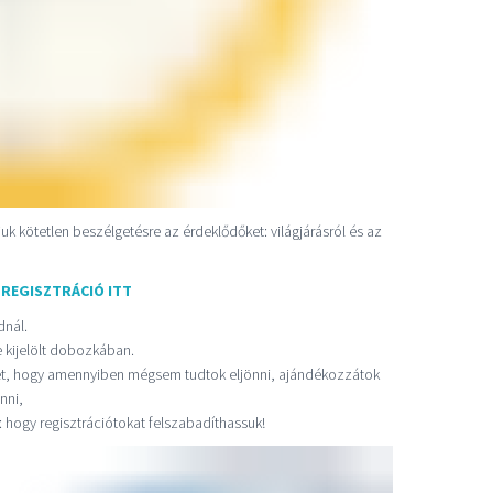
k kötetlen beszélgetésre az érdeklődőket: világjárásról és az
:
REGISZTRÁCIÓ ITT
dnál.
e kijelölt dobozkában.
ket, hogy amennyiben mégsem tudtok eljönni, ajándékozzátok
nni,
 hogy regisztrációtokat felszabadíthassuk!