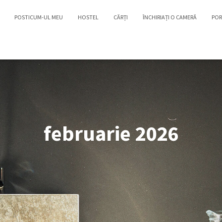
POSTICUM-UL MEU
HOSTEL
CĂRȚI
ÎNCHIRIAȚI O CAMERĂ
POR
februarie 2026