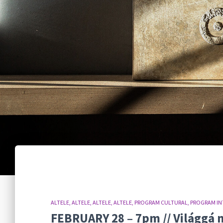
ALTELE
ALTELE
ALTELE
ALTELE
PROGRAM CULTURAL
PROGRAM IN
FEBRUARY 28 – 7pm // Világgá