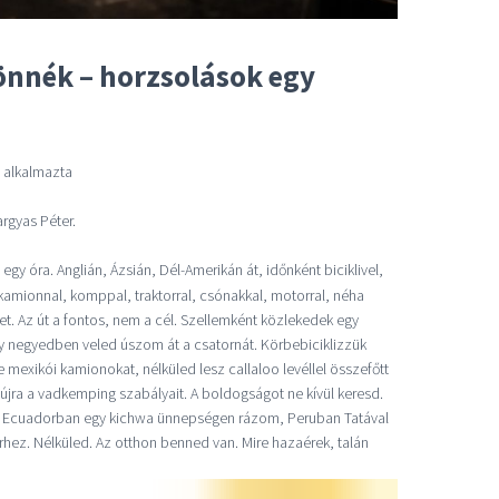
önnék – horzsolások egy
a alkalmazta
rgyas Péter.
gy óra. Anglián, Ázsián, Dél-Amerikán át, időnként biciklivel,
 kamionnal, komppal, traktorral, csónakkal, motorral, néha
het. Az út a fontos, nem a cél. Szellemként közlekedek egy
ky negyedben veled úszom át a csatornát. Körbebiciklizzük
 mexikói kamionokat, nélküled lesz callaloo levéllel összefőtt
jra a vadkemping szabályait. A boldogságot ne kívül keresd.
, Ecuadorban egy kichwa ünnepségen rázom, Peruban Tatával
ez. Nélküled. Az otthon benned van. Mire hazaérek, talán