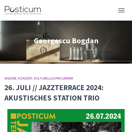
NAVIG
Georgescu Bogdan
ANDERE
KONZERT
KULTURELLES PROGRAMM
26. JULI // JAZZTERRACE 2024:
AKUSTISCHES STATION TRIO