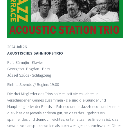
2024 Juli 26.
AKUSTISCHES BAHNHOFSTRIO
Puiu Bărnuțiu - Klavier
Georgescu Bogdan - Bass
József Szűcs - Schlagzeug
Eintritt: Spende // Beginn: 19:00
Die drei Mitglieder des Trios spielen seit vielen Jahren in
verschiedenen Genres zusammen - sie sind die Gründer und
Hauptmitglieder der Bands In Extenso und In Jazztenso - und kennen
die Vibes des jeweils anderen gut, so dass das Ergebnis ein
spannendes und dennoch leichtes, unterhaltsames Erlebnis ist, das
sowohl von anspruchsvollen als auch weniger anspruchsvollen Ohren