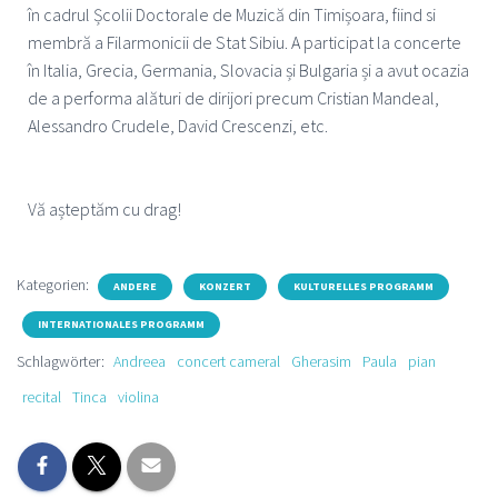
în cadrul Școlii Doctorale de Muzică din Timișoara, fiind si
membră a Filarmonicii de Stat Sibiu. A participat la concerte
în Italia, Grecia, Germania, Slovacia și Bulgaria și a avut ocazia
de a performa alături de dirijori precum Cristian Mandeal,
Alessandro Crudele, David Crescenzi, etc.
Vă așteptăm cu drag!
Kategorien:
ANDERE
KONZERT
KULTURELLES PROGRAMM
INTERNATIONALES PROGRAMM
Schlagwörter:
Andreea
concert cameral
Gherasim
Paula
pian
recital
Tinca
violina