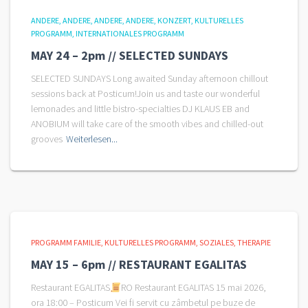
ANDERE
ANDERE
ANDERE
ANDERE
KONZERT
KULTURELLES
PROGRAMM
INTERNATIONALES PROGRAMM
MAY 24 – 2pm // SELECTED SUNDAYS
SELECTED SUNDAYS Long awaited Sunday afternoon chillout
sessions back at Posticum!Join us and taste our wonderful
lemonades and little bistro-specialties DJ KLAUS EB and
ANOBIUM will take care of the smooth vibes and chilled-out
grooves
Weiterlesen...
PROGRAMM FAMILIE
KULTURELLES PROGRAMM
SOZIALES
THERAPIE
MAY 15 – 6pm // RESTAURANT EGALITAS
Restaurant EGALITAS
RO Restaurant EGALITAS 15 mai 2026,
ora 18:00 – Posticum Vei fi servit cu zâmbetul pe buze de