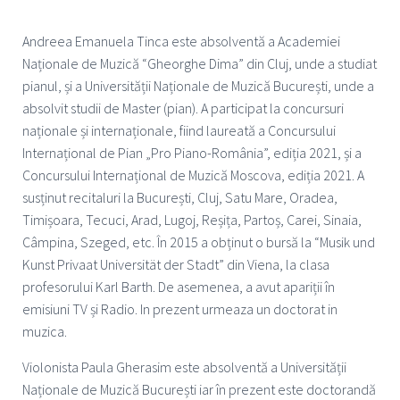
Andreea Emanuela Tinca este absolventă a Academiei
Naționale de Muzică “Gheorghe Dima” din Cluj, unde a studiat
pianul, și a Universității Naționale de Muzică București, unde a
absolvit studii de Master (pian). A participat la concursuri
naționale și internaționale, fiind laureată a Concursului
Internațional de Pian „Pro Piano-România”, ediția 2021, și a
Concursului Internațional de Muzică Moscova, ediția 2021. A
susținut recitaluri la București, Cluj, Satu Mare, Oradea,
Timișoara, Tecuci, Arad, Lugoj, Reșița, Partoș, Carei, Sinaia,
Câmpina, Szeged, etc. În 2015 a obținut o bursă la “Musik und
Kunst Privaat Universität der Stadt” din Viena, la clasa
profesorului Karl Barth. De asemenea, a avut apariții în
emisiuni TV și Radio. In prezent urmeaza un doctorat in
muzica.
Violonista Paula Gherasim este absolventă a Universității
Naționale de Muzică București iar în prezent este doctorandă