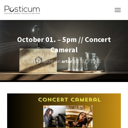
NAVIG
October 01. – 5pm // Concert
Cameral
Veröffentlicht von
artur
am
2023-10-01