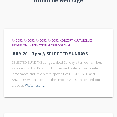
Ähnliche Beiträge
ANDERE
ANDERE
ANDERE
ANDERE
KONZERT
KULTURELLES
PROGRAMM
INTERNATIONALES PROGRAMM
JULY 26 – 3pm // SELECTED SUNDAYS
SELECTED SUNDAYS Long awaited Sunday afternoon chillout
sessions back at Posticum!Join us and taste our wonderful
lemonades and little bistro-specialties DJ KLAUS EB and
ANOBIUM will take care of the smooth vibes and chilled-out
grooves
Weiterlesen...