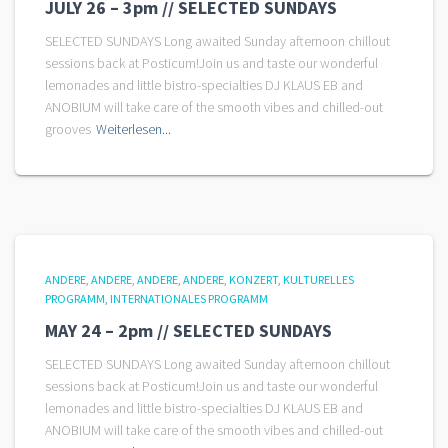
JULY 26 – 3pm // SELECTED SUNDAYS
SELECTED SUNDAYS Long awaited Sunday afternoon chillout
sessions back at Posticum!Join us and taste our wonderful
lemonades and little bistro-specialties DJ KLAUS EB and
ANOBIUM will take care of the smooth vibes and chilled-out
grooves
Weiterlesen...
ANDERE
ANDERE
ANDERE
ANDERE
KONZERT
KULTURELLES
PROGRAMM
INTERNATIONALES PROGRAMM
MAY 24 – 2pm // SELECTED SUNDAYS
SELECTED SUNDAYS Long awaited Sunday afternoon chillout
sessions back at Posticum!Join us and taste our wonderful
lemonades and little bistro-specialties DJ KLAUS EB and
ANOBIUM will take care of the smooth vibes and chilled-out