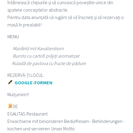
întâlnească chipurile și să cunoască poveștile unice din
spatele conceptelor abstracte.
Pentru data anunțată vă rugăm să vă înscrieți și să rezervați o
masă în prealabil!
MENIU
Maisfeld mit Kavaliershorn
Burrito cu cartofi prăjiți aromatizat
Ruladă de pavlova cu fructe de pădure
REZERVĂ-ȚI LOCUL:
GOOGLE-FORMEN
Mulțumim!!
DE
EGALITAS Restaurant
Erwachsene mit besonderen Bedürfnissen - Behinderungen -
kochen und servieren. Unser Motto: