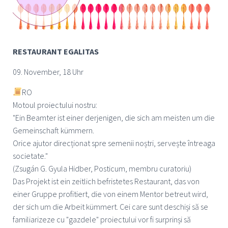
RESTAURANT EGALITAS
09. November, 18 Uhr
RO
Motoul proiectului nostru:
"Ein Beamter ist einer derjenigen, die sich am meisten um die
Gemeinschaft kümmern.
Orice ajutor direcționat spre semenii noștri, servește întreaga
societate."
(Zsugán G. Gyula Hidber, Posticum, membru curatoriu)
Das Projekt ist ein zeitlich befristetes Restaurant, das von
einer Gruppe profitiert, die von einem Mentor betreut wird,
der sich um die Arbeit kümmert. Cei care sunt deschiși să se
familiarizeze cu "gazdele" proiectului vor fi surprinși să