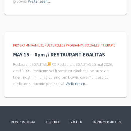
grooves
Weiterlesen...
PROGRAMM FAMILIE
KULTURELLES PROGRAMM
SOZIALES
THERAPIE
MAY 15 – 6pm // RESTAURANT EGALITAS
Restaurant EGALITAS
RO Restaurant EGALITAS 15 mai 2026,
ora 18:00 – Posticum Vei fi servit cu zâmbetul pe buze de
tinerii noștri minunați cu sindrom Down, care muncesc cu
dedicare și bucurie pentru a vă
Weiterlesen...
MEIN POSTICUM
HERBERGE
BÜCHER
EIN ZIMMER MIETEN