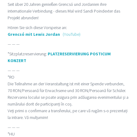
Seit über 20 Jahren genießen Grencsó und Jordanien ihre
internationale Verbindung - dieses Mal wird Sandi Poindexter das
Projekt abrunden!
Hören Sie sich diese Vorspeise an:
Grencsó mit Lewis Jordan
(YouTube)
— — —
*Sitzplatzreservierung:
PLATZRESERVIERUNG POSTICUM
KONZERT
— — —
*RO
Die Teilnahme an der Veranstaltung ist mit einer Spende verbunden,
70 RON/Persoană für Erwachsene und 30 RON/Persoană für Schüler.
Rezervarea locului se poate asigura prin adăugarea evenimentului și a
numărului dorit de participanți în coș.
Veți primi o confirmare a transferului, pe care vă rugăm s-o prezentați
la intrare. Vă mulțumim!
— — —
*HU