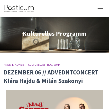
NAVIG
Kulturelles Programm
ANDERE
KONZERT
KULTURELLES PROGRAMM
DEZEMBER 06 // ADVEDNTCONCERT
Klára Hajdu & Milán Szakonyi