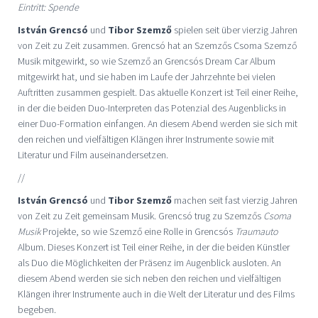
Eintritt: Spende
István Grencsó
und
Tibor Szemző
spielen seit über vierzig Jahren
von Zeit zu Zeit zusammen. Grencsó hat an Szemzős Csoma Szemző
Musik mitgewirkt, so wie Szemző an Grencsós Dream Car Album
mitgewirkt hat, und sie haben im Laufe der Jahrzehnte bei vielen
Auftritten zusammen gespielt. Das aktuelle Konzert ist Teil einer Reihe,
in der die beiden Duo-Interpreten das Potenzial des Augenblicks in
einer Duo-Formation einfangen. An diesem Abend werden sie sich mit
den reichen und vielfältigen Klängen ihrer Instrumente sowie mit
Literatur und Film auseinandersetzen.
//
István Grencsó
und
Tibor Szemző
machen seit fast vierzig Jahren
von Zeit zu Zeit gemeinsam Musik. Grencsó trug zu Szemzős
Csoma
Musik
Projekte, so wie Szemző eine Rolle in Grencsós
Traumauto
Album. Dieses Konzert ist Teil einer Reihe, in der die beiden Künstler
als Duo die Möglichkeiten der Präsenz im Augenblick ausloten. An
diesem Abend werden sie sich neben den reichen und vielfältigen
Klängen ihrer Instrumente auch in die Welt der Literatur und des Films
begeben.