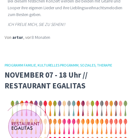
Bei diesem festlichen Konzert werden die beiden mit Gitarre und
Looper ihre eigenen Lieder und ihre Lieblingsweihnachtsmelodien
zum Besten geben.
ICH FREUE MICH, SIE ZU SEHEN!!
Von
artur
, vor
8 Monaten
PROGRAMM FAMILIE
KULTURELLES PROGRAMM
SOZIALES
THERAPIE
NOVEMBER 07 - 18 Uhr //
RESTAURANT EGALITAS