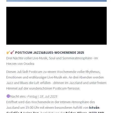
POSTICUM JAZZ&BLUES-WOCHENENDE 2025
Drei Nächte voller Live-Musik, Soul und Sommeratmosphäre - im
Herzen von Oradea
Diesen Juli lädt Posticum zu einem Wochenende voller Rhythmus,
Emotionen und erstklassiger Live-Musik ein. An drei Abenden werden
Jazz und Blues die Luft erfüllen - drinnen im Jazzland und unter freiem
Himmel auf der wunderschönen Posticum-Terrasse.
Nacht eins -
Freitag | 18. Juli 2025
Eröffnet wird das Wochenende in der intimen Atmosphäre des
Jazzland um 19:00 Uhr mit einem besonderen Auftritt von
István
Gyárfás & Luiza Zan
, begleitet von der
Báder-Oliver-JAZZLAND