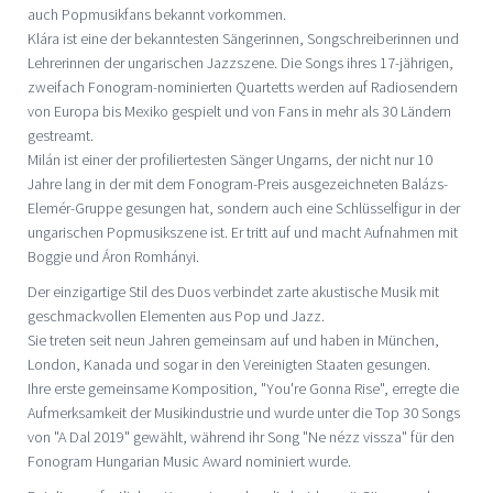
auch Popmusikfans bekannt vorkommen.
Klára ist eine der bekanntesten Sängerinnen, Songschreiberinnen und
Lehrerinnen der ungarischen Jazzszene. Die Songs ihres 17-jährigen,
zweifach Fonogram-nominierten Quartetts werden auf Radiosendern
von Europa bis Mexiko gespielt und von Fans in mehr als 30 Ländern
gestreamt.
Milán ist einer der profiliertesten Sänger Ungarns, der nicht nur 10
Jahre lang in der mit dem Fonogram-Preis ausgezeichneten Balázs-
Elemér-Gruppe gesungen hat, sondern auch eine Schlüsselfigur in der
ungarischen Popmusikszene ist. Er tritt auf und macht Aufnahmen mit
Boggie und Áron Romhányi.
Der einzigartige Stil des Duos verbindet zarte akustische Musik mit
geschmackvollen Elementen aus Pop und Jazz.
Sie treten seit neun Jahren gemeinsam auf und haben in München,
London, Kanada und sogar in den Vereinigten Staaten gesungen.
Ihre erste gemeinsame Komposition, "You're Gonna Rise", erregte die
Aufmerksamkeit der Musikindustrie und wurde unter die Top 30 Songs
von "A Dal 2019" gewählt, während ihr Song "Ne nézz vissza" für den
Fonogram Hungarian Music Award nominiert wurde.