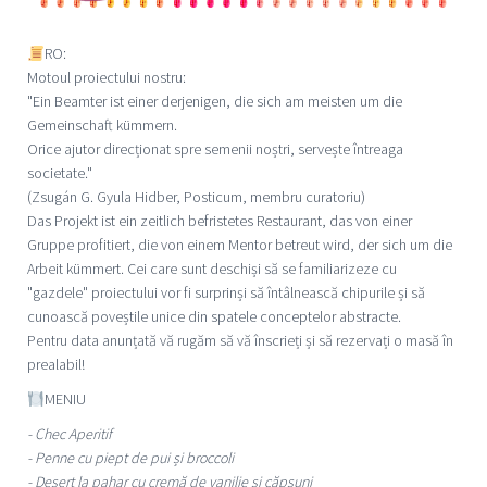
RO:
Motoul proiectului nostru:
"Ein Beamter ist einer derjenigen, die sich am meisten um die
Gemeinschaft kümmern.
Orice ajutor direcționat spre semenii noștri, servește întreaga
societate."
(Zsugán G. Gyula Hidber, Posticum, membru curatoriu)
Das Projekt ist ein zeitlich befristetes Restaurant, das von einer
Gruppe profitiert, die von einem Mentor betreut wird, der sich um die
Arbeit kümmert. Cei care sunt deschiși să se familiarizeze cu
"gazdele" proiectului vor fi surprinși să întâlnească chipurile și să
cunoască poveștile unice din spatele conceptelor abstracte.
Pentru data anunțată vă rugăm să vă înscrieți și să rezervați o masă în
prealabil!
MENIU
- Chec Aperitif
- Penne cu piept de pui și broccoli
- Desert la pahar cu cremă de vanilie și căpșuni