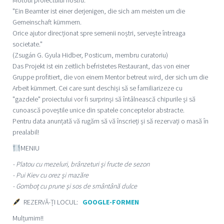
Motoul proiectului nostru:
"Ein Beamter ist einer derjenigen, die sich am meisten um die
Gemeinschaft kümmern.
Orice ajutor direcționat spre semenii noștri, servește întreaga
societate."
(Zsugán G. Gyula Hidber, Posticum, membru curatoriu)
Das Projekt ist ein zeitlich befristetes Restaurant, das von einer
Gruppe profitiert, die von einem Mentor betreut wird, der sich um die
Arbeit kümmert. Cei care sunt deschiși să se familiarizeze cu
"gazdele" proiectului vor fi surprinși să întâlnească chipurile și să
cunoască poveștile unice din spatele conceptelor abstracte.
Pentru data anunțată vă rugăm să vă înscrieți și să rezervați o masă în
prealabil!
MENIU
- Platou cu mezeluri, brânzeturi și fructe de sezon
- Pui Kiev cu orez și mazăre
- Gomboț cu prune și sos de smântână dulce
REZERVĂ-ȚI LOCUL:
GOOGLE-FORMEN
Mulțumim!!