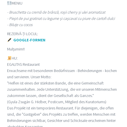
MENIU
- Bruschetta cu cremă de brânză, roșii cherry și ulei aromatizat
- Piept de pui gratinat cu legume și cașcaval cu piure de cartofi dulci
- Biluțe cu cocos
REZERVĂ-ȚI LOCUL:
GOOGLE-FORMEN
Mulțumim!!
HU:
EGALITAS Restaurant
Erwachsene mit besonderen Bedürfnissen - Behinderungen - kochen
und servieren. Unser Motto:
"Helfen ist eines der stärksten Bande, die eine Gemeinschaft
zusammenhalten. Jede Unterstützung, die wir unseren Mitmenschen
zukommen lassen, dient der Gesellschaft als Ganzes."
(Gyula Zsugán G. Hidber, Posticum, Mitglied des Kuratoriums)
Das Projekt ist ein temporäres Restaurant. Für diejenigen, die offen
sind, die "Gastgeber" des Projekts zu treffen, werden Menschen mit
Behinderungen sichtbar, Gesichter und Schicksale erscheinen hinter
abstrakten Konzepten.