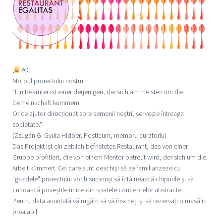
RO:
Motoul proiectului nostru:
"Ein Beamter ist einer derjenigen, die sich am meisten um die
Gemeinschaft kümmern.
Orice ajutor direcționat spre semenii noștri, servește întreaga
societate."
(Zsugán G. Gyula Hidber, Posticum, membru curatoriu)
Das Projekt ist ein zeitlich befristetes Restaurant, das von einer
Gruppe profitiert, die von einem Mentor betreut wird, der sich um die
Arbeit kümmert. Cei care sunt deschiși să se familiarizeze cu
"gazdele" proiectului vor fi surprinși să întâlnească chipurile și să
cunoască poveștile unice din spatele conceptelor abstracte.
Pentru data anunțată vă rugăm să vă înscrieți și să rezervați o masă în
prealabil!