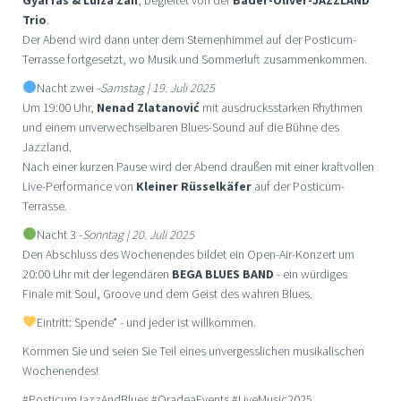
Trio
.
Der Abend wird dann unter dem Sternenhimmel auf der Posticum-
Terrasse fortgesetzt, wo Musik und Sommerluft zusammenkommen.
Nacht zwei -
Samstag | 19. Juli 2025
Um 19:00 Uhr,
Nenad Zlatanović
mit ausdrucksstarken Rhythmen
und einem unverwechselbaren Blues-Sound auf die Bühne des
Jazzland.
Nach einer kurzen Pause wird der Abend draußen mit einer kraftvollen
Live-Performance von
Kleiner Rüsselkäfer
auf der Posticum-
Terrasse.
Nacht 3 -
Sonntag | 20. Juli 2025
Den Abschluss des Wochenendes bildet ein Open-Air-Konzert um
20:00 Uhr mit der legendären
BEGA BLUES BAND
- ein würdiges
Finale mit Soul, Groove und dem Geist des wahren Blues.
Eintritt: Spende* - und jeder ist willkommen.
Kommen Sie und seien Sie Teil eines unvergesslichen musikalischen
Wochenendes!
#PosticumJazzAndBlues #OradeaEvents #LiveMusic2025