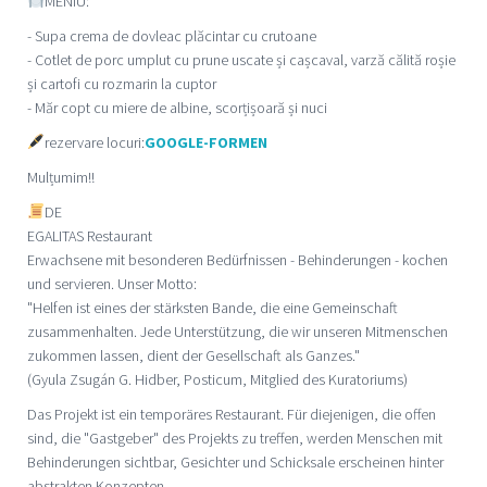
MENIU:
- Supa crema de dovleac plăcintar cu crutoane
- Cotlet de porc umplut cu prune uscate și cașcaval, varză călită roșie
și cartofi cu rozmarin la cuptor
- Măr copt cu miere de albine, scorțișoară și nuci
rezervare locuri:
GOOGLE-FORMEN
Mulțumim!!
DE
EGALITAS Restaurant
Erwachsene mit besonderen Bedürfnissen - Behinderungen - kochen
und servieren. Unser Motto:
"Helfen ist eines der stärksten Bande, die eine Gemeinschaft
zusammenhalten. Jede Unterstützung, die wir unseren Mitmenschen
zukommen lassen, dient der Gesellschaft als Ganzes."
(Gyula Zsugán G. Hidber, Posticum, Mitglied des Kuratoriums)
Das Projekt ist ein temporäres Restaurant. Für diejenigen, die offen
sind, die "Gastgeber" des Projekts zu treffen, werden Menschen mit
Behinderungen sichtbar, Gesichter und Schicksale erscheinen hinter
abstrakten Konzepten.