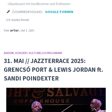
- Glasdessert mit Vanillecreme und Erdbeeren
ZUSAMMENFASSUNG:
GOOGLE-FORMEN
Ich danke Ihnen!
Von
artur
, vor
1 Jahr
ANDERE
KONZERT
KULTURELLES PROGRAMM
31. MAI // JAZZTERRACE 2025:
GRENCSÓ PORT & LEWIS JORDAN ft.
SANDI POINDEXTER