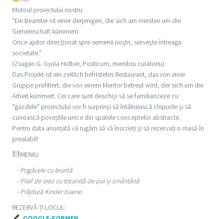
Motoul proiectului nostru:
"Ein Beamter ist einer derjenigen, die sich am meisten um die
Gemeinschaft kümmern.
Orice ajutor direcționat spre semenii noștri, servește întreaga
societate."
(Zsugán G. Gyula Hidber, Posticum, membru curatoriu)
Das Projekt ist ein zeitlich befristetes Restaurant, das von einer
Gruppe profitiert, die von einem Mentor betreut wird, der sich um die
Arbeit kümmert. Cei care sunt deschiși să se familiarizeze cu
"gazdele" proiectului vor fi surprinși să întâlnească chipurile și să
cunoască poveștile unice din spatele conceptelor abstracte.
Pentru data anunțată vă rugăm să vă înscrieți și să rezervați o masă în
prealabil!
MENIU
- Pogăcele cu leurdă
- Pilaf de orez cu tocanită de pui și smântână
- Prăjitură Kinder bueno
REZERVĂ-ȚI LOCUL:
GOOGLE-FORMEN