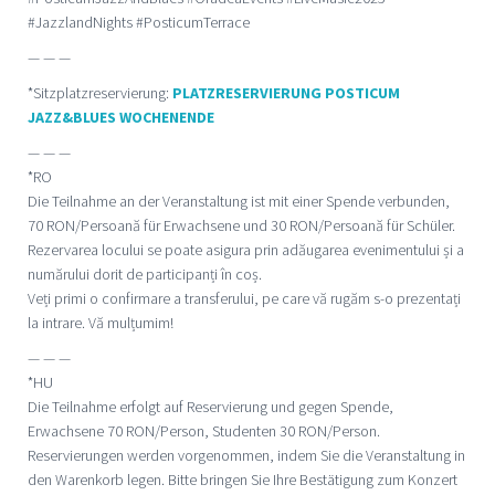
#JazzlandNights #PosticumTerrace
— — —
*Sitzplatzreservierung:
PLATZRESERVIERUNG POSTICUM
JAZZ&BLUES WOCHENENDE
— — —
*RO
Die Teilnahme an der Veranstaltung ist mit einer Spende verbunden,
70 RON/Persoană für Erwachsene und 30 RON/Persoană für Schüler.
Rezervarea locului se poate asigura prin adăugarea evenimentului și a
numărului dorit de participanți în coș.
Veți primi o confirmare a transferului, pe care vă rugăm s-o prezentați
la intrare. Vă mulțumim!
— — —
*HU
Die Teilnahme erfolgt auf Reservierung und gegen Spende,
Erwachsene 70 RON/Person, Studenten 30 RON/Person.
Reservierungen werden vorgenommen, indem Sie die Veranstaltung in
den Warenkorb legen. Bitte bringen Sie Ihre Bestätigung zum Konzert