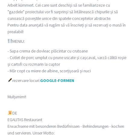
Arbeit kümmert. Cei care sunt deschiși să se familiarizeze cu
"gazdele" proiectului vor fi surprinși să întâlnească chipurile și să
cunoască poveștile unice din spatele conceptelor abstracte.
Pentru data anunțată vă rugăm să vă înscrieți și să rezervați o masă în
prealabil!
MENIU:
- Supa crema de dovleac plăcintar cu crutoane
- Cotlet de porc umplut cu prune uscate și cașcaval, varză călită roșie
și cartofi cu rozmarin la cuptor
- Măr copt cu miere de albine, scorțișoară și nuci
rezervare locuri:
GOOGLE-FORMEN
Mulțumim!!
DE
EGALITAS Restaurant
Erwachsene mit besonderen Bedürfnissen - Behinderungen - kochen
und servieren. Unser Motto: