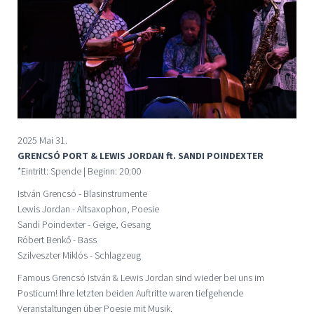
2025 Mai 31.
GRENCSÓ PORT & LEWIS JORDAN ft. SANDI POINDEXTER
*Eintritt: Spende | Beginn: 20:00
István Grencsó - Blasinstrumente
Lewis Jordan - Altsaxophon, Poesie
Sandi Poindexter - Geige, Gesang
Róbert Benkő - Bass
Szilveszter Miklós - Schlagzeug
Famous Grencsó István & Lewis Jordan sind wieder bei uns im
Posticum! Ihre letzten beiden Auftritte waren tiefgehende
Veranstaltungen über Poesie mit Musik.