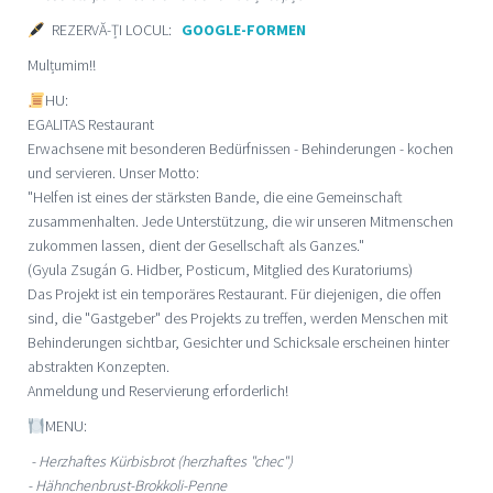
REZERVĂ-ȚI LOCUL:
GOOGLE-FORMEN
Mulțumim!!
HU:
EGALITAS Restaurant
Erwachsene mit besonderen Bedürfnissen - Behinderungen - kochen
und servieren. Unser Motto:
"Helfen ist eines der stärksten Bande, die eine Gemeinschaft
zusammenhalten. Jede Unterstützung, die wir unseren Mitmenschen
zukommen lassen, dient der Gesellschaft als Ganzes."
(Gyula Zsugán G. Hidber, Posticum, Mitglied des Kuratoriums)
Das Projekt ist ein temporäres Restaurant. Für diejenigen, die offen
sind, die "Gastgeber" des Projekts zu treffen, werden Menschen mit
Behinderungen sichtbar, Gesichter und Schicksale erscheinen hinter
abstrakten Konzepten.
Anmeldung und Reservierung erforderlich!
MENU:
- Herzhaftes Kürbisbrot (herzhaftes "chec")
- Hähnchenbrust-Brokkoli-Penne