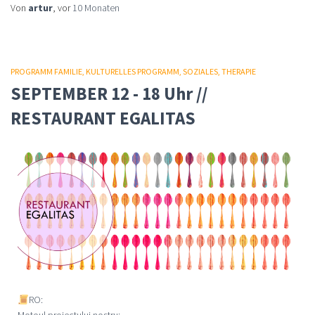
Von
artur
, vor
10 Monaten
PROGRAMM FAMILIE
KULTURELLES PROGRAMM
SOZIALES
THERAPIE
SEPTEMBER 12 - 18 Uhr //
RESTAURANT EGALITAS
RO: