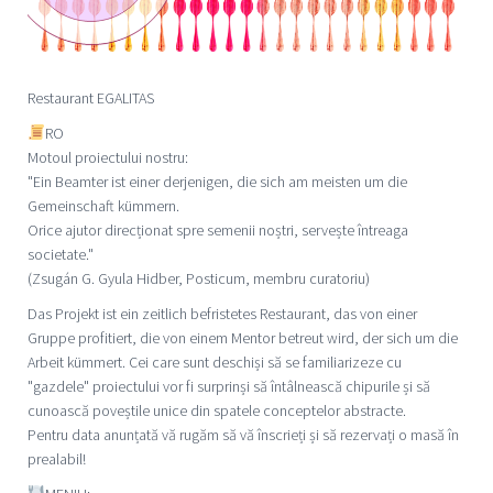
Restaurant EGALITAS
RO
Motoul proiectului nostru:
"Ein Beamter ist einer derjenigen, die sich am meisten um die
Gemeinschaft kümmern.
Orice ajutor direcționat spre semenii noștri, servește întreaga
societate."
(Zsugán G. Gyula Hidber, Posticum, membru curatoriu)
Das Projekt ist ein zeitlich befristetes Restaurant, das von einer
Gruppe profitiert, die von einem Mentor betreut wird, der sich um die
Arbeit kümmert. Cei care sunt deschiși să se familiarizeze cu
"gazdele" proiectului vor fi surprinși să întâlnească chipurile și să
cunoască poveștile unice din spatele conceptelor abstracte.
Pentru data anunțată vă rugăm să vă înscrieți și să rezervați o masă în
prealabil!