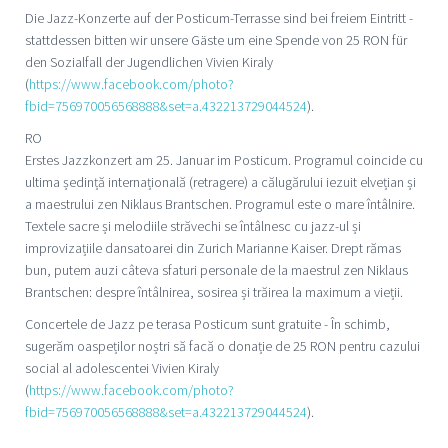
Die Jazz-Konzerte auf der Posticum-Terrasse sind bei freiem Eintritt -
stattdessen bitten wir unsere Gäste um eine Spende von 25 RON für
den Sozialfall der Jugendlichen Vivien Kiraly
(
https://www.facebook.com/photo?
fbid=756970056568888&set=a.432213729044524
).
RO
Erstes Jazzkonzert am 25. Januar im Posticum. Programul coincide cu
ultima ședință internațională (retragere) a călugărului iezuit elvețian și
a maestrului zen Niklaus Brantschen. Programul este o mare întâlnire.
Textele sacre și melodiile străvechi se întâlnesc cu jazz-ul și
improvizațiile dansatoarei din Zurich Marianne Kaiser. Drept rămas
bun, putem auzi câteva sfaturi personale de la maestrul zen Niklaus
Brantschen: despre întâlnirea, sosirea și trăirea la maximum a vieții.
Concertele de Jazz pe terasa Posticum sunt gratuite - În schimb,
sugerăm oaspeților noștri să facă o donație de 25 RON pentru cazului
social al adolescentei Vivien Kiraly
(
https://www.facebook.com/photo?
fbid=756970056568888&set=a.432213729044524
).