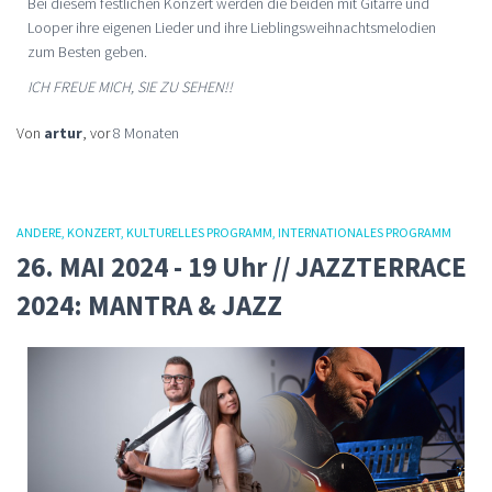
Bei diesem festlichen Konzert werden die beiden mit Gitarre und
Looper ihre eigenen Lieder und ihre Lieblingsweihnachtsmelodien
zum Besten geben.
ICH FREUE MICH, SIE ZU SEHEN!!
Von
artur
, vor
8 Monaten
ANDERE
KONZERT
KULTURELLES PROGRAMM
INTERNATIONALES PROGRAMM
26. MAI 2024 - 19 Uhr // JAZZTERRACE
2024: MANTRA & JAZZ