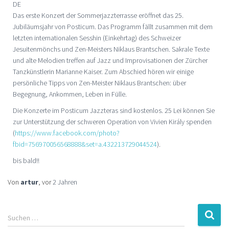
DE
Das erste Konzert der Sommerjazzterrasse eröffnet das 25.
Jubiläumsjahr von Posticum. Das Programm fällt zusammen mit dem
letzten internationalen Sesshin (Einkehrtag) des Schweizer
Jesuitenmönchs und Zen-Meisters Niklaus Brantschen. Sakrale Texte
und alte Melodien treffen auf Jazz und Improvisationen der Zürcher
Tanzkünstlerin Marianne Kaiser. Zum Abschied hören wir einige
persönliche Tipps von Zen-Meister Niklaus Brantschen: über
Begegnung, Ankommen, Leben in Fülle.
Die Konzerte im Posticum Jazzteras sind kostenlos. 25 Lei können Sie
zur Unterstützung der schweren Operation von Vivien Király spenden
(
https://www.facebook.com/photo?
fbid=756970056568888&set=a.432213729044524
).
bis bald!!
Von
artur
, vor
2 Jahren
Suchen …