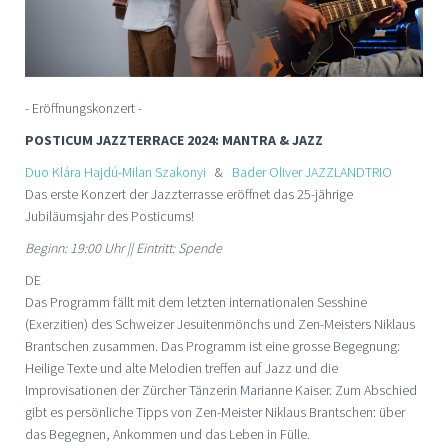
- Eröffnungskonzert -
POSTICUM JAZZTERRACE 2024: MANTRA & JAZZ
Duo Klára Hajdú-Milan Szakonyi
&
Bader Oliver JAZZLANDTRIO
Das erste Konzert der Jazzterrasse eröffnet das 25-jährige
Jubiläumsjahr des Posticums!
Beginn: 19:00 Uhr || Eintritt: Spende
DE
Das Programm fällt mit dem letzten internationalen Sesshine
(Exerzitien) des Schweizer Jesuitenmönchs und Zen-Meisters Niklaus
Brantschen zusammen. Das Programm ist eine grosse Begegnung:
Heilige Texte und alte Melodien treffen auf Jazz und die
Improvisationen der Zürcher Tänzerin Marianne Kaiser. Zum Abschied
gibt es persönliche Tipps von Zen-Meister Niklaus Brantschen: über
das Begegnen, Ankommen und das Leben in Fülle.