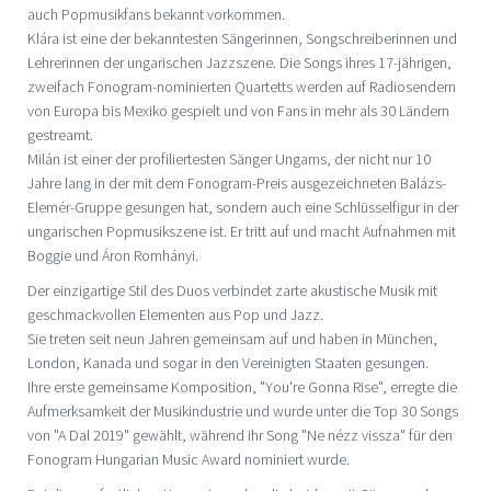
auch Popmusikfans bekannt vorkommen.
Klára ist eine der bekanntesten Sängerinnen, Songschreiberinnen und
Lehrerinnen der ungarischen Jazzszene. Die Songs ihres 17-jährigen,
zweifach Fonogram-nominierten Quartetts werden auf Radiosendern
von Europa bis Mexiko gespielt und von Fans in mehr als 30 Ländern
gestreamt.
Milán ist einer der profiliertesten Sänger Ungarns, der nicht nur 10
Jahre lang in der mit dem Fonogram-Preis ausgezeichneten Balázs-
Elemér-Gruppe gesungen hat, sondern auch eine Schlüsselfigur in der
ungarischen Popmusikszene ist. Er tritt auf und macht Aufnahmen mit
Boggie und Áron Romhányi.
Der einzigartige Stil des Duos verbindet zarte akustische Musik mit
geschmackvollen Elementen aus Pop und Jazz.
Sie treten seit neun Jahren gemeinsam auf und haben in München,
London, Kanada und sogar in den Vereinigten Staaten gesungen.
Ihre erste gemeinsame Komposition, "You're Gonna Rise", erregte die
Aufmerksamkeit der Musikindustrie und wurde unter die Top 30 Songs
von "A Dal 2019" gewählt, während ihr Song "Ne nézz vissza" für den
Fonogram Hungarian Music Award nominiert wurde.