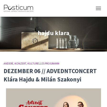
NAVIG
hajdu klara
ANDERE
KONZERT
KULTURELLES PROGRAMM
DEZEMBER 06 // ADVEDNTCONCERT
Klára Hajdu & Milán Szakonyi