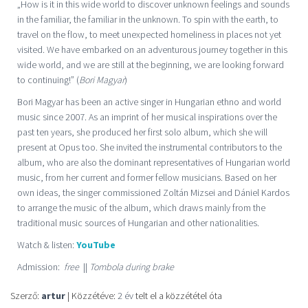
„How is it in this wide world to discover unknown feelings and sounds
in the familiar, the familiar in the unknown. To spin with the earth, to
travel on the flow, to meet unexpected homeliness in places not yet
visited. We have embarked on an adventurous journey together in this
wide world, and we are still at the beginning, we are looking forward
to continuing!” (
Bori Magyar
)
Bori Magyar has been an active singer in Hungarian ethno and world
music since 2007. As an imprint of her musical inspirations over the
past ten years, she produced her first solo album, which she will
present at Opus too. She invited the instrumental contributors to the
album, who are also the dominant representatives of Hungarian world
music, from her current and former fellow musicians. Based on her
own ideas, the singer commissioned Zoltán Mizsei and Dániel Kardos
to arrange the music of the album, which draws mainly from the
traditional music sources of Hungarian and other nationalities.
Watch & listen:
YouTube
Admission:
free
||
Tombola during brake
Szerző:
artur
| Közzétéve:
2 év
telt el a közzététel óta