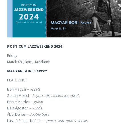
POSTICUM JAZZWEEKEND 2024
Friday
March 08., 8pm, Jazzland:
MAGYAR BORI Sextet
FEATURING:
Bori Magyar –
vocals
Zoltán Mizsei –
keyboards, electronics, vocals
Dániel Kardos –
guitar
Béla Ágoston –
winds
Ábel Dénes –
double bass
László Farkas Keönch –
percussion, drums, vocals