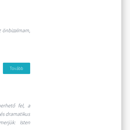
z önbizalmam,
Tovább
erhető fel, a
 és dramatikus
merjük: Isten