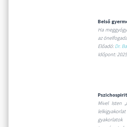
Belső gyerm
Ha meggyógyí
az
önelfogadá
Előadó:
Dr. B
Időpont: 2025.
Pszichospiri
Mivel Isten 
lelkigyakorla
gyakorlatok 