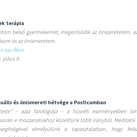
ek terápia
tom belső gyermekemet, megerősödik az önszeretetem, a
som és az önismeretem.
arcsay Ákos
 július 9.
tuális és önismereti hétvége a Posticumban
„teste” – azaz fiziológiája – a húsvéti eseményekben ism
t során e mozzanatokhoz közelítünk több irányból. Meditatív
segítségével elmélyülünk e tapasztalatban, hogy felis