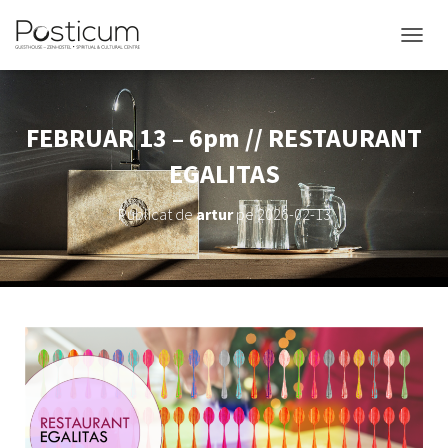
COMUT
FEBRUAR 13 – 6pm // RESTAURANT
EGALITAS
Publicat de
artur
pe
2026-02-13