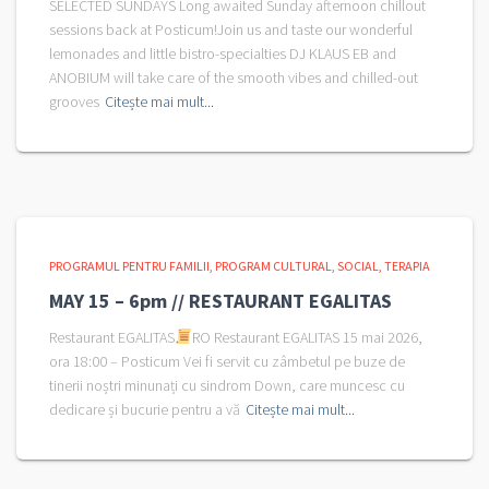
SELECTED SUNDAYS Long awaited Sunday afternoon chillout
sessions back at Posticum!Join us and taste our wonderful
lemonades and little bistro-specialties DJ KLAUS EB and
ANOBIUM will take care of the smooth vibes and chilled-out
grooves
Citește mai mult...
PROGRAMUL PENTRU FAMILII
PROGRAM CULTURAL
SOCIAL
TERAPIA
MAY 15 – 6pm // RESTAURANT EGALITAS
Restaurant EGALITAS
RO Restaurant EGALITAS 15 mai 2026,
ora 18:00 – Posticum Vei fi servit cu zâmbetul pe buze de
tinerii noștri minunați cu sindrom Down, care muncesc cu
dedicare și bucurie pentru a vă
Citește mai mult...