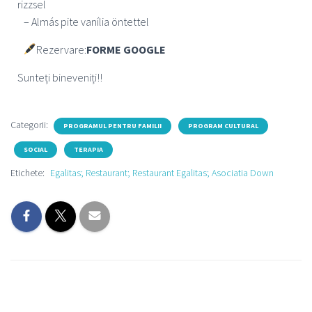
rizzsel
– Almás pite vanília öntettel
Rezervare:
FORME GOOGLE
Sunteți bineveniți!!
Categorii:
PROGRAMUL PENTRU FAMILII
PROGRAM CULTURAL
SOCIAL
TERAPIA
Etichete:
Egalitas; Restaurant; Restaurant Egalitas; Asociatia Down