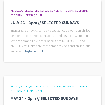
ALTELE
ALTELE
ALTELE
ALTELE
CONCERT
PROGRAM CULTURAL
PROGRAM INTERNAȚIONAL
JULY 26 – 3pm // SELECTED SUNDAYS
SELECTED SUNDAYS Long awaited Sunday afternoon chillout
sessions back at Posticum!Join us and taste our wonderful
lemonades and little bistro-specialties DJ KLAUS EB and
ANOBIUM will take care of the smooth vibes and chilled-out
grooves
Citește mai mult...
ALTELE
ALTELE
ALTELE
ALTELE
CONCERT
PROGRAM CULTURAL
PROGRAM INTERNAȚIONAL
MAY 24 – 2pm // SELECTED SUNDAYS