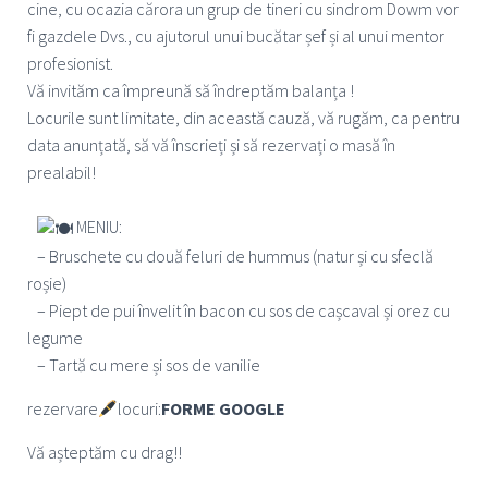
cine, cu ocazia cărora un grup de tineri cu sindrom Dowm vor
fi gazdele Dvs., cu ajutorul unui bucătar șef și al unui mentor
profesionist.
Vă invităm ca împreună să îndreptăm balanța !
Locurile sunt limitate, din această cauză, vă rugăm, ca pentru
data anunțată, să vă înscrieți și să rezervați o masă în
prealabil!
MENIU:
– Bruschete cu două feluri de hummus (natur și cu sfeclă
roșie)
– Piept de pui învelit în bacon cu sos de cașcaval și orez cu
legume
– Tartă cu mere și sos de vanilie
rezervare
locuri:
FORME GOOGLE
Vă așteptăm cu drag!!