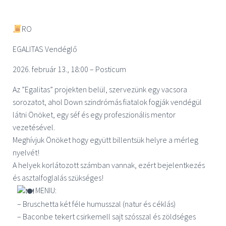
RO
EGALITAS
Vendéglő
2026. február 13., 18:00 – Posticum
Az ”Egalitas” projekten belül, szervezünk egy vacsora
sorozatot, ahol Down szindrómás fiatalok fogják vendégül
látni Önöket, egy séf és egy profeszionális mentor
vezetésével.
Meghívjuk Önöket hogy együtt billentsük helyre a mérleg
nyelvét!
A helyek korlátozott számban vannak, ezért bejelentkezés
és asztalfoglalás szükséges!
MENIU:
– Bruschetta két féle humusszal (natur és céklás)
– Baconbe tekert csirkemell sajt szósszal és zöldséges