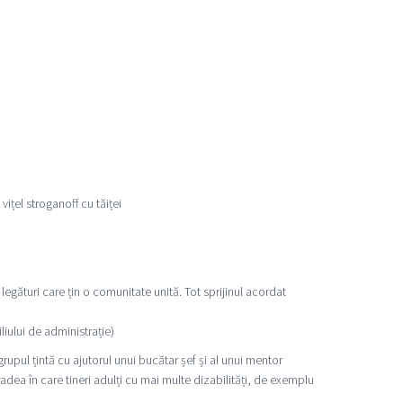
ițel stroganoff cu tăiței
legături care țin o comunitate unită. Tot sprijinul acordat
iului de administrație)
rupul țintă cu ajutorul unui bucătar șef și al unui mentor
radea în care tineri adulți cu mai multe dizabilități, de exemplu