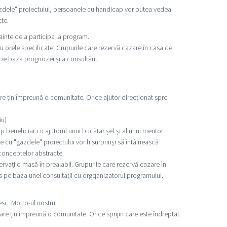
azdele" proiectului, persoanele cu handicap vor putea vedea
te.
ainte de a participa la program.
u orele specificate. Grupurile care rezervă cazare în casa de
 pe baza prognozei și a consultării.
 care țin împreună o comunitate. Orice ajutor direcționat spre
iu)
 beneficiar cu ajutorul unui bucătar șef și al unui mentor
e cu "gazdele" proiectului vor fi surprinși să întâlnească
 conceptelor abstracte.
ervați o masă în prealabil. Grupurile care rezervă cazare în
tas pe baza unei consultații cu orgqanizatorul programului.
vesc. Motto-ul nostru:
care țin împreună o comunitate. Orice sprijin care este îndreptat