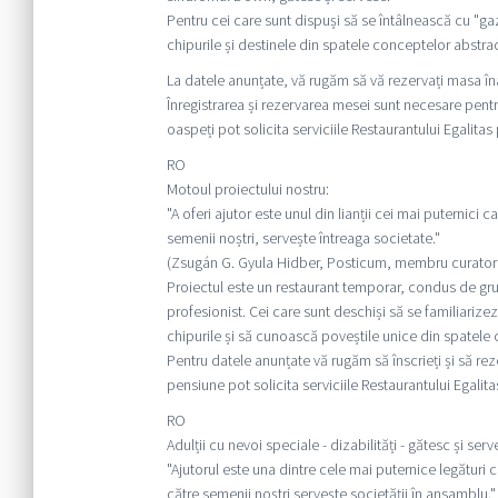
Pentru cei care sunt dispuși să se întâlnească cu "g
chipurile și destinele din spatele conceptelor abstrac
La datele anunțate, vă rugăm să vă rezervați masa în
Înregistrarea și rezervarea mesei sunt necesare pentr
oaspeți pot solicita serviciile Restaurantului Egalitas
RO
Motoul proiectului nostru:
"A oferi ajutor este unul din lianții cei mai puternici
semenii noștri, servește întreaga societate."
(Zsugán G. Gyula Hidber, Posticum, membru curator
Proiectul este un restaurant temporar, condus de grup
profesionist. Cei care sunt deschiși să se familiarizez
chipurile și să cunoască poveștile unice din spatele
Pentru datele anunțate vă rugăm să înscrieți și să rez
pensiune pot solicita serviciile Restaurantului Egali
RO
Adulții cu nevoi speciale - dizabilități - gătesc și ser
"Ajutorul este una dintre cele mai puternice legături 
către semenii noștri servește societății în ansamblu."