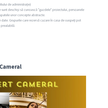
iului de administrație)
re sunt deschiși să cunoască "gazdele" proiectului, persoanele
n spatele unor concepte abstracte.
e date. Grupurile care rezervă cazare în casa de oaspeți pot
 prealabilă.
t Cameral