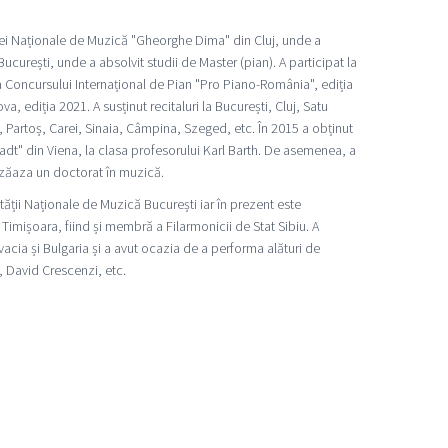
i Naționale de Muzică "Gheorghe Dima" din Cluj, unde a
București, unde a absolvit studii de Master (pian). A participat la
 a Concursului Internațional de Pian "Pro Piano-România", ediția
, ediția 2021. A susținut recitaluri la București, Cluj, Satu
 Partoș, Carei, Sinaia, Câmpina, Szeged, etc. În 2015 a obținut
tadt" din Viena, la clasa profesorului Karl Barth. De asemenea, a
eazăaza un doctorat în muzică.
ății Naționale de Muzică București iar în prezent este
imișoara, fiind și membră a Filarmonicii de Stat Sibiu. A
vacia și Bulgaria și a avut ocazia de a performa alături de
, David Crescenzi, etc.