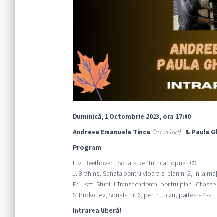
Duminică, 1 Octombrie 2023, ora 17:00
Andreea Emanuela Tinca
(în curând)
& Paula G
Program
L. v. Beethoven, Sonata pentru pian opus 109
J. Brahms, Sonata pentru vioara si pian nr 2, in la ma
Fr. Liszt, Studiul Transcendental pentru pian "Chasse 
S. Prokofiev, Sonata nr. 6, pentru pian, partea a 4-a
Intrarea liberă!