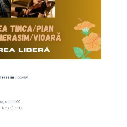
herasim
(Violina)
jor, opus 100
- Neige", nr 12