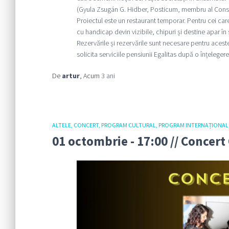
(Gyula Zsugán G. Hidber, Posticum, membru al Consil
Proiectul este un restaurant temporar. Pentru cei ca
cu handicap devin vizibile, chipuri și destine apar î
Rezervările și rezervările sunt necesare pentru acest
solicita serviciile pensiunii Egalitas după o înțelegere
De
artur
, Acum
3 ani
ALTELE
CONCERT
PROGRAM CULTURAL
PROGRAM INTERNAȚIONAL
01 octombrie - 17:00 // Concer