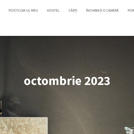
POSTICUM-UL MEU
HOSTEL
CĂRȚI
ÎNCHIRIAȚI O CAMERĂ
POR
octombrie 2023