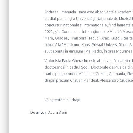
Andreea Emanuela Tinca este absolventă a Academie
studiat pianul, și a Universității Naționale de Muzică 
concursuri naționale și internaționale, fiind laureată
2021, și a Concursului Internațional de Muzică Moscova
Mare, Oradea, Timișoara, Tecuci, Arad, Lugoj, Reșița,
o bursă la "Musik und Kunst Privaat Universität der S
avut apariții în emisiuni TV și Radio. În prezent urm
Violonista Paula Gherasim este absolventă a Universit
doctorandă în cadrul Școlii Doctorale de Muzică din T
participat la concerte în Italia, Grecia, Germania, Slo
dirijori precum Cristian Mandeal, Alessandro Crudele
Vă așteptăm cu drag!
De
artur
, Acum
3 ani