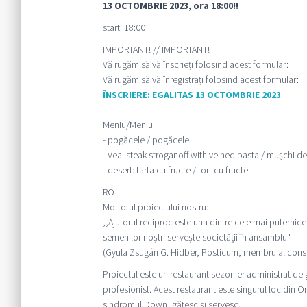
13 OCTOMBRIE 2023, ora 18:00!!
start: 18:00
IMPORTANT! // IMPORTANT!
Vă rugăm să vă înscrieți folosind acest formular:
Vă rugăm să vă înregistrați folosind acest formular:
ÎNSCRIERE: EGALITAS 13 OCTOMBRIE 2023
Meniu/Meniu
- pogăcele / pogăcele
- Veal steak stroganoff with veined pasta / mușchi de v
- desert: tarta cu fructe / tort cu fructe
RO
Motto-ul proiectului nostru:
,,Ajutorul reciproc este una dintre cele mai puternice 
semenilor noștri servește societății în ansamblu."
(Gyula Zsugán G. Hidber, Posticum, membru al consil
Proiectul este un restaurant sezonier administrat de g
profesionist. Acest restaurant este singurul loc din O
sindromul Down, gătesc și servesc.