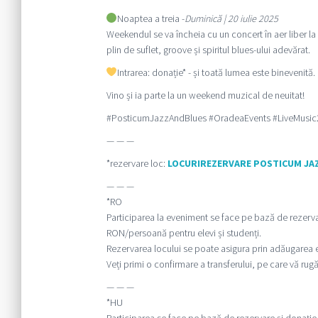
Noaptea a treia -
Duminică | 20 iulie 2025
Weekendul se va încheia cu un concert în aer liber la
plin de suflet, groove și spiritul blues-ului adevărat.
Intrarea: donație* - și toată lumea este binevenită.
Vino și ia parte la un weekend muzical de neuitat!
#PosticumJazzAndBlues #OradeaEvents #LiveMusic
— — —
*rezervare loc:
LOCURIREZERVARE POSTICUM JA
— — —
*RO
Participarea la eveniment se face pe bază de rezerva
RON/persoană pentru elevi și studenți.
Rezervarea locului se poate asigura prin adăugarea ev
Veți primi o confirmare a transferului, pe care vă rug
— — —
*HU
Participarea se face pe bază de rezervare și donați