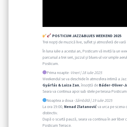
POSTICUM JAZZ&BLUES WEEKEND 2025
Trei nopți de muzică live, suflet și atmosferă de vară
În luna iulie a acestui an, Posticum vă invită la un w
parcursul a trei seri, jazzul și blues-ul vor umple aerul
Posticum.
Prima noapte -
Vineri | 18 iulie 2025
Weekendul se va deschide în atmosfera intimă a Jazz
Gyárfás & Luiza Zan
, însoțită de
Báder-Oliver-J
Seara va continua apoi sub stele pe terasa Posticum,
Noaptea a doua -
Sâmbătă | 19 iulie 2025
La ora 19:00,
Nenad Zlatanović
va urca pe scena d
distinctiv.
După o scurtă pauză, seara va continua în aer liber c
Posticum Terrace.