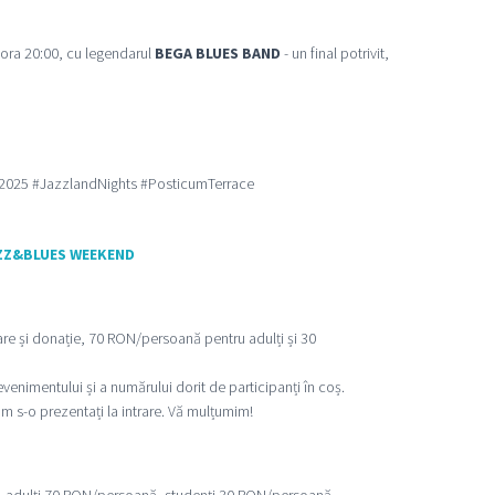
 ora 20:00, cu legendarul
BEGA BLUES BAND
- un final potrivit,
2025 #JazzlandNights #PosticumTerrace
ZZ&BLUES WEEKEND
re și donație, 70 RON/persoană pentru adulți și 30
enimentului și a numărului dorit de participanți în coș.
ăm s-o prezentați la intrare. Vă mulțumim!
e, adulți 70 RON/persoană, studenți 30 RON/persoană.