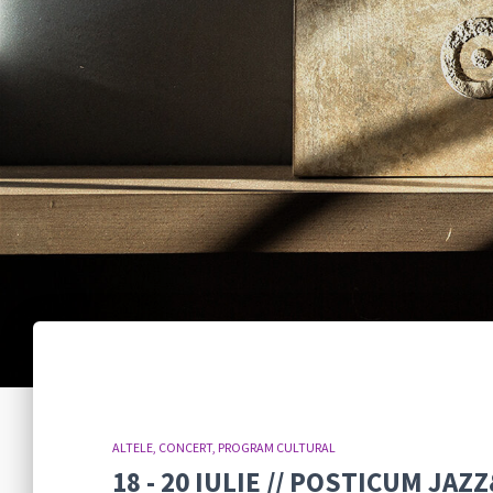
ALTELE
CONCERT
PROGRAM CULTURAL
18 - 20 IULIE // POSTICUM J