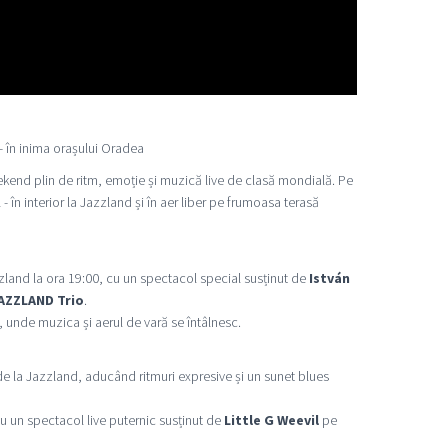
 - în inima orașului Oradea
eekend plin de ritm, emoție și muzică live de clasă mondială. Pe
 - în interior la Jazzland și în aer liber pe frumoasa terasă
land la ora 19:00, cu un spectacol special susținut de
István
AZZLAND Trio
.
 unde muzica și aerul de vară se întâlnesc.
e la Jazzland, aducând ritmuri expresive și un sunet blues
u un spectacol live puternic susținut de
Little G Weevil
pe