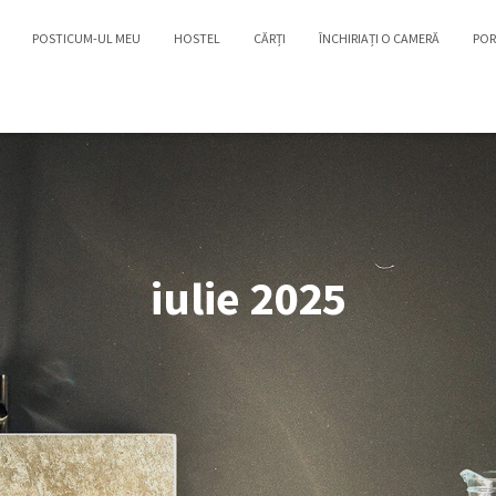
POSTICUM-UL MEU
HOSTEL
CĂRȚI
ÎNCHIRIAȚI O CAMERĂ
POR
iulie 2025