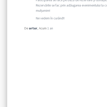
Rezervările se fac prin adăugarea evenimentului la c
mulțumim!
Ne vedem în curând!!
De
artur
, Acum
1 an