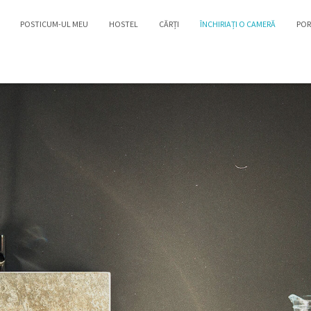
POSTICUM-UL MEU
HOSTEL
CĂRȚI
ÎNCHIRIAȚI O CAMERĂ
POR