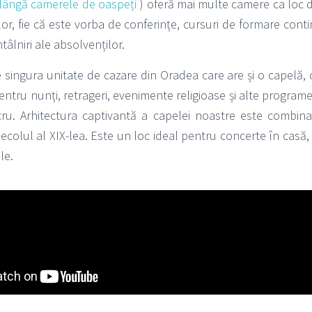
lângă camerele de oaspeți
) oferă mai multe camere ca loc 
r, fie că este vorba de conferințe, cursuri de formare contin
âlniri ale absolvenților.
 singura unitate de cazare din Oradea care are și o capelă, 
entru nunți, retrageri, evenimente religioase și alte program
ru. Arhitectura captivantă a capelei noastre este combin
secolul al XIX-lea. Este un loc ideal pentru concerte în casă
le.