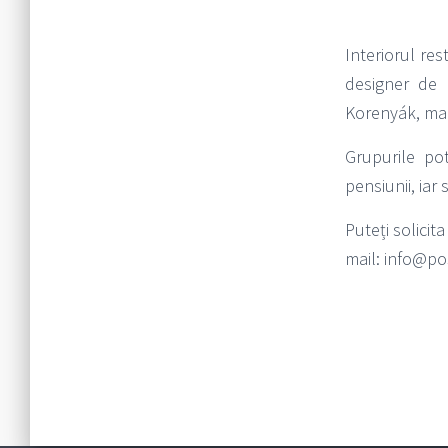
Interiorul res
designer de m
Korenyák, mae
Grupurile pot
pensiunii, iar
Puteți solicit
mail: info@po