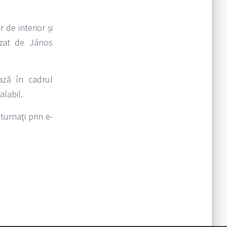
 de interior și
lizat de János
ază în cadrul
alabil.
turnați prin e-