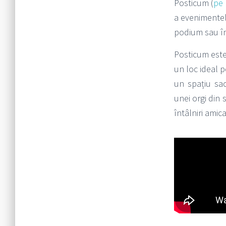
Posticum (
pe 
a evenimentelo
podium sau înt
Posticum este
un loc ideal p
un spațiu sac
unei orgi din 
întâlniri amica