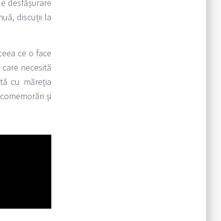
de desfășurare
uă, discuții la
ceea ce o face
e care necesită
ată cu măreția
, comemorări și