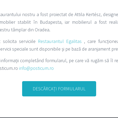
taurantului nostru a fost proiectat de Attila Kertész, designer
obilier stabilit în Budapesta, iar mobilierul a fost rea
stru tâmplar din Oradea.
 solicita serviciile
Restaurantul Egalitas
, care funcțione
 servicii speciale sunt disponibile și pe bază de aranjament pre
a informații completând formularul, pe care vă rugăm să îl re
sticum.ro
info@posticum.ro
DESCĂRCAȚI FORMULARUL