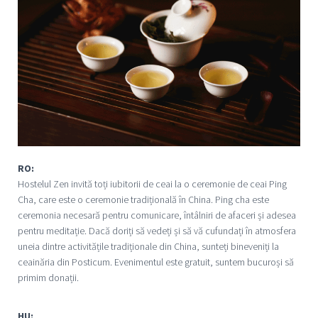
RO:
Hostelul Zen invită toți iubitorii de ceai la o ceremonie de ceai Ping
Cha, care este o ceremonie tradițională în China. Ping cha este
ceremonia necesară pentru comunicare, întâlniri de afaceri și adesea
pentru meditație. Dacă doriți să vedeți și să vă cufundați în atmosfera
uneia dintre activitățile tradiționale din China, sunteți bineveniți la
ceainăria din Posticum. Evenimentul este gratuit, suntem bucuroși să
primim donații.
HU: