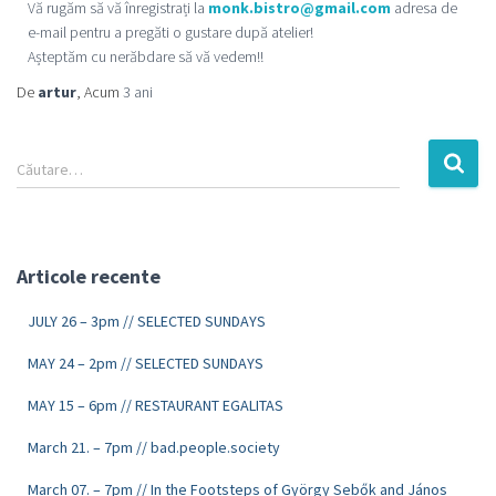
Vă rugăm să vă înregistrați la
monk.bistro@gmail.com
adresa de
e-mail pentru a pregăti o gustare după atelier!
Așteptăm cu nerăbdare să vă vedem!!
De
artur
, Acum
3 ani
Căutare…
Articole recente
JULY 26 – 3pm // SELECTED SUNDAYS
MAY 24 – 2pm // SELECTED SUNDAYS
MAY 15 – 6pm // RESTAURANT EGALITAS
March 21. – 7pm // bad.people.society
March 07. – 7pm // In the Footsteps of György Sebők and János