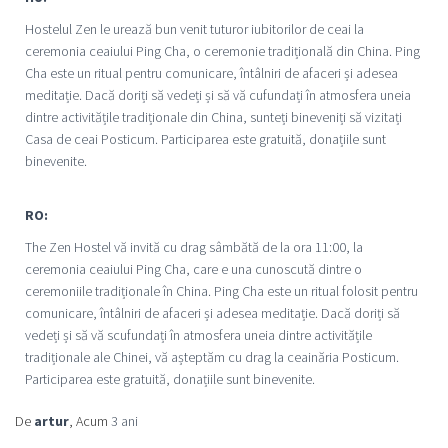
Hostelul Zen le urează bun venit tuturor iubitorilor de ceai la
ceremonia ceaiului Ping Cha, o ceremonie tradițională din China. Ping
Cha este un ritual pentru comunicare, întâlniri de afaceri și adesea
meditație. Dacă doriți să vedeți și să vă cufundați în atmosfera uneia
dintre activitățile tradiționale din China, sunteți bineveniți să vizitați
Casa de ceai Posticum. Participarea este gratuită, donațiile sunt
binevenite.
RO:
The Zen Hostel vă invită cu drag sâmbătă de la ora 11:00, la
ceremonia ceaiului Ping Cha, care e una cunoscută dintre o
ceremoniile tradiționale în China. Ping Cha este un ritual folosit pentru
comunicare, întâlniri de afaceri și adesea meditație. Dacă doriți să
vedeți și să vă scufundați în atmosfera uneia dintre activitățile
tradiționale ale Chinei, vă așteptăm cu drag la ceainăria Posticum.
Participarea este gratuită, donațiile sunt binevenite.
De
artur
, Acum
3 ani