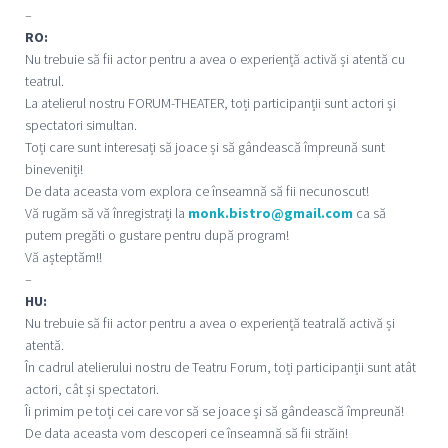
–
RO:
Nu trebuie să fii actor pentru a avea o experiență activă și atentă cu
teatrul.
La atelierul nostru FORUM-THEATER, toți participanții sunt actori și
spectatori simultan.
Toți care sunt interesați să joace și să gândească împreună sunt
bineveniți!
De data aceasta vom explora ce înseamnă să fii necunoscut!
Vă rugăm să vă înregistrați la
monk.bistro@gmail.com
ca să
putem pregăti o gustare pentru după program!
Vă așteptăm!!
–
HU:
Nu trebuie să fii actor pentru a avea o experiență teatrală activă și
atentă.
În cadrul atelierului nostru de Teatru Forum, toți participanții sunt atât
actori, cât și spectatori.
Îi primim pe toți cei care vor să se joace și să gândească împreună!
De data aceasta vom descoperi ce înseamnă să fii străin!