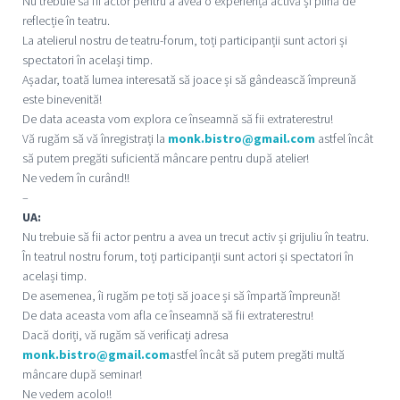
Nu trebuie să fii actor pentru a avea o experiență activă și plină de
reflecție în teatru.
La atelierul nostru de teatru-forum, toți participanții sunt actori și
spectatori în același timp.
Așadar, toată lumea interesată să joace și să gândească împreună
este binevenită!
De data aceasta vom explora ce înseamnă să fii extraterestru!
Vă rugăm să vă înregistrați la
monk.bistro@gmail.com
astfel încât
să putem pregăti suficientă mâncare pentru după atelier!
Ne vedem în curând!!
–
UA:
Nu trebuie să fii actor pentru a avea un trecut activ și grijuliu în teatru.
În teatrul nostru forum, toți participanții sunt actori și spectatori în
același timp.
De asemenea, îi rugăm pe toți să joace și să împartă împreună!
De data aceasta vom afla ce înseamnă să fii extraterestru!
Dacă doriți, vă rugăm să verificați adresa
monk.bistro@gmail.com
astfel încât să putem pregăti multă
mâncare după seminar!
Ne vedem acolo!!