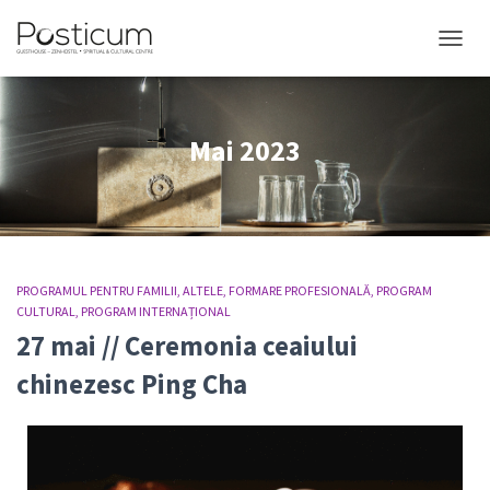
COMUT
Mai 2023
PROGRAMUL PENTRU FAMILII
ALTELE
FORMARE PROFESIONALĂ
PROGRAM
CULTURAL
PROGRAM INTERNAȚIONAL
27 mai // Ceremonia ceaiului
chinezesc Ping Cha