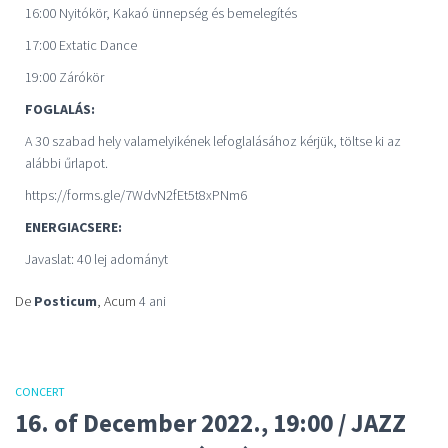
16:00 Nyitókör, Kakaó ünnepség és bemelegítés
17:00 Extatic Dance
19:00 Zárókör
FOGLALÁS:
A 30 szabad hely valamelyikének lefoglalásához kérjük, töltse ki az
alábbi űrlapot.
https://forms.gle/7WdvN2fEt5t8xPNm6
ENERGIACSERE:
Javaslat: 40 lej adományt
De
Posticum
, Acum
4 ani
CONCERT
16. of December 2022., 19:00 / JAZZ