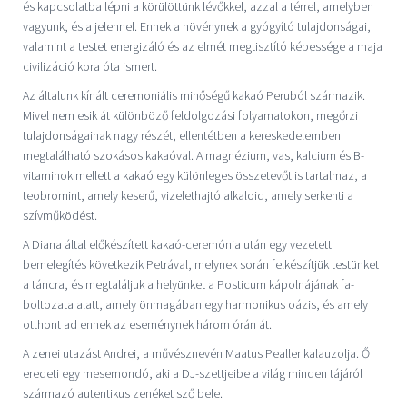
és kapcsolatba lépni a körülöttünk lévőkkel, azzal a térrel, amelyben
vagyunk, és a jelennel. Ennek a növénynek a gyógyító tulajdonságai,
valamint a testet energizáló és az elmét megtisztító képessége a maja
civilizáció kora óta ismert.
Az általunk kínált ceremoniális minőségű kakaó Peruból származik.
Mivel nem esik át különböző feldolgozási folyamatokon, megőrzi
tulajdonságainak nagy részét, ellentétben a kereskedelemben
megtalálható szokásos kakaóval. A magnézium, vas, kalcium és B-
vitaminok mellett a kakaó egy különleges összetevőt is tartalmaz, a
teobromint, amely keserű, vizelethajtó alkaloid, amely serkenti a
szívműködést.
A Diana által előkészített kakaó-ceremónia után egy vezetett
bemelegítés következik Petrával, melynek során felkészítjük testünket
a táncra, és megtaláljuk a helyünket a Posticum kápolnájának fa-
boltozata alatt, amely önmagában egy harmonikus oázis, és amely
otthont ad ennek az eseménynek három órán át.
A zenei utazást Andrei, a művésznevén Maatus Pealler kalauzolja. Ő
eredeti egy mesemondó, aki a DJ-szettjeibe a világ minden tájáról
származó autentikus zenéket sző bele.