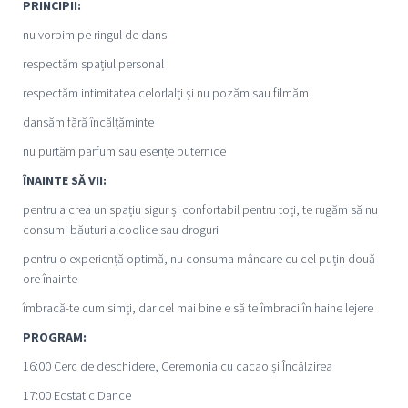
PRINCIPII:
nu vorbim pe ringul de dans
respectăm spațiul personal
respectăm intimitatea celorlalți și nu pozăm sau filmăm
dansăm fără încălțăminte
nu purtăm parfum sau esențe puternice
ÎNAINTE SĂ VII:
pentru a crea un spațiu sigur și confortabil pentru toți, te rugăm să nu
consumi băuturi alcoolice sau droguri
pentru o experiență optimă, nu consuma mâncare cu cel puțin două
ore înainte
îmbracă-te cum simți, dar cel mai bine e să te îmbraci în haine lejere
PROGRAM:
16:00 Cerc de deschidere, Ceremonia cu cacao și Încălzirea
17:00 Ecstatic Dance