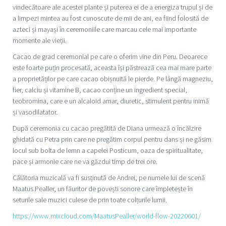
vindecătoare ale acestei plante și puterea ei de a energiza trupul și de
a limpezi mintea au fost cunoscute de mii de ani, ea fiind folosită de
azteci și mayași în ceremoniile care marcau cele mai importante
momente ale vieții.
Cacao de grad ceremonial pe care o oferim vine din Peru. Deoarece
este foarte puțin procesată, aceasta își păstrează cea mai mare parte
a proprietăților pe care cacao obișnuită le pierde. Pe lângă magneziu,
fier, calciu și vitamine B, cacao conține un ingredient special,
teobromina, care e un alcaloid amar, diuretic, stimulent pentru inimă
și vasodilatator.
După ceremonia cu cacao pregătită de Diana urmează o încălzire
ghidată cu Petra prin care ne pregătim corpul pentru dans și ne găsim
locul sub bolta de lemn a capelei Posticum, oaza de spiritualitate,
pace și armonie care ne va găzdui timp de trei ore.
Călătoria muzicală va fi susținută de Andrei, pe numele lui de scenă
Maatus Pealler, un făuritor de povești sonore care împletește în
seturile sale muzici culese de prin toate colțurile lumii.
https://www.mixcloud.com/MaatusPealler/world-flow-20220601/