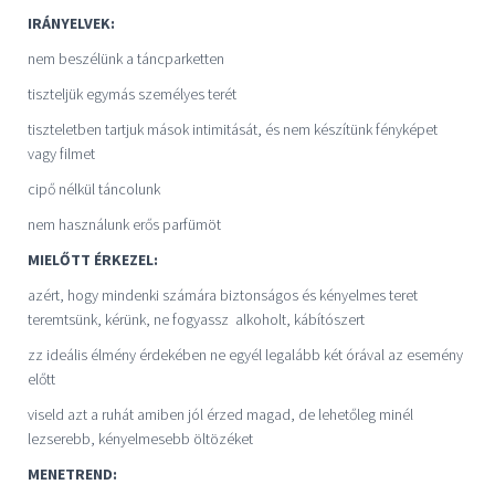
IRÁNYELVEK:
nem beszélünk a táncparketten
tiszteljük egymás személyes terét
tiszteletben tartjuk mások intimitását, és nem készítünk fényképet
vagy filmet
cipő nélkül táncolunk
nem használunk erős parfümöt
MIELŐTT ÉRKEZEL:
azért, hogy mindenki számára biztonságos és kényelmes teret
teremtsünk, kérünk, ne fogyassz alkoholt, kábítószert
zz ideális élmény érdekében ne egyél legalább két órával az esemény
előtt
viseld azt a ruhát amiben jól érzed magad, de lehetőleg minél
lezserebb, kényelmesebb öltözéket
MENETREND: