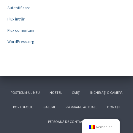
Autentificare
Flux intrări
Flux comentarii
WordPress.org
POSTICUM-UL MEU
HOSTEL
CĂRȚI
ÎNCHIRIAȚI O CAMERĂ
PORTOFOLIU
GALERIE
PROGRAME ACTUALE
DONAȚII
PERSOANĂ DE CONTACT
Romanian