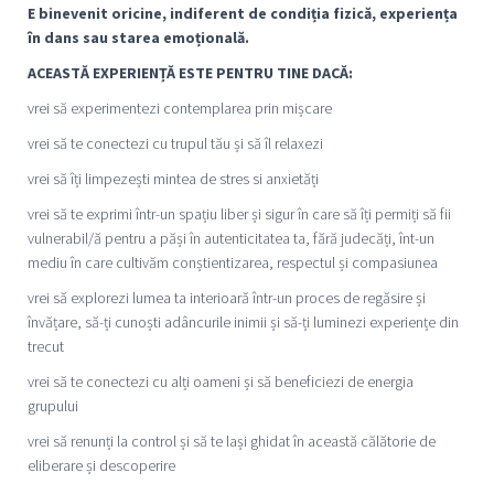
E binevenit oricine, indiferent de condiția fizică, experiența
în dans sau starea emoțională.
ACEASTĂ EXPERIENȚĂ ESTE PENTRU TINE DACĂ:
vrei să experimentezi contemplarea prin mișcare
vrei să te conectezi cu trupul tău și să îl relaxezi
vrei să îți limpezești mintea de stres si anxietăți
vrei să te exprimi într-un spațiu liber și sigur în care să îți permiți să fii
vulnerabil/ă pentru a păși în autenticitatea ta, fără judecăți, înt-un
mediu în care cultivăm conștientizarea, respectul și compasiunea
vrei să explorezi lumea ta interioară într-un proces de regăsire și
învățare, să-ți cunoști adâncurile inimii și să-ți luminezi experiențe din
trecut
vrei să te conectezi cu alți oameni și să beneficiezi de energia
grupului
vrei să renunți la control și să te lași ghidat în această călătorie de
eliberare și descoperire