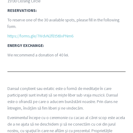
19:00 Closing Circle
RESERVATIONS:
To reserve one of the 30 available spots, please fill in the following
form.
https://forms.gle/7WdvN2fEt5t8xPNm6
ENERGY EXCHANGE:
We recommend a donation of 40 lei.
Dansul conștient sau extatic este o formă de meditație în care
participanții sunt invitați să se miște liber sub vraja muzicii. Dansul
este o ofrandă pe care o aducem bunăstării noastre. Prin dans ne
întregim, învățăm să fim liberi și ne vindecăm.
Evenimentul începe cu o ceremonie cu cacao al cărei scop este acela
de a ne ajuta să ne deschidem și să ne conectăm cu cei din jurul
nostru, cu spațiul în care ne aflăm și cu prezentul. Proprietățile