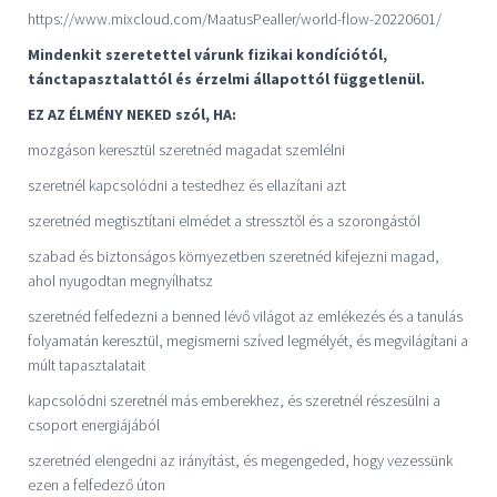
https://www.mixcloud.com/MaatusPealler/world-flow-20220601/
Mindenkit szeretettel várunk fizikai kondíciótól,
tánctapasztalattól és érzelmi állapottól függetlenül.
EZ AZ ÉLMÉNY NEKED szól, HA:
mozgáson keresztül szeretnéd magadat szemlélni
szeretnél kapcsolódni a testedhez és ellazítani azt
szeretnéd megtisztítani elmédet a stressztől és a szorongástól
szabad és biztonságos környezetben szeretnéd kifejezni magad,
ahol nyugodtan megnyílhatsz
szeretnéd felfedezni a benned lévő világot az emlékezés és a tanulás
folyamatán keresztül, megismerni szíved legmélyét, és megvilágítani a
múlt tapasztalatait
kapcsolódni szeretnél más emberekhez, és szeretnél részesülni a
csoport energiájából
szeretnéd elengedni az irányítást, és megengeded, hogy vezessünk
ezen a felfedező úton