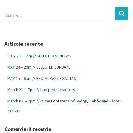
Căutare…
Articole recente
JULY 26 – 3pm // SELECTED SUNDAYS
MAY 24 – 2pm // SELECTED SUNDAYS
MAY 15 – 6pm // RESTAURANT EGALITAS
March 21. – 7pm // bad.people.society
March 07. – 7pm // In the Footsteps of György Sebők and János
Starker
Comentarii recente