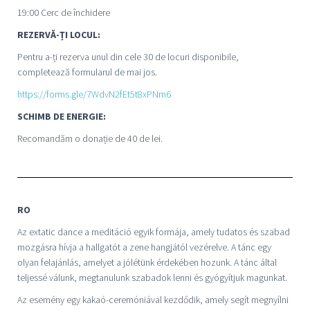
19:00 Cerc de închidere
REZERVĂ-ȚI LOCUL:
Pentru a-ți rezerva unul din cele 30 de locuri disponibile,
completează formularul de mai jos.
https://forms.gle/7WdvN2fEt5t8xPNm6
SCHIMB DE ENERGIE:
Recomandăm o donație de 40 de lei.
RO
Az extatic dance a meditáció egyik formája, amely tudatos és szabad
mozgásra hívja a hallgatót a zene hangjától vezérelve. A tánc egy
olyan felajánlás, amelyet a jólétünk érdekében hozunk. A tánc által
teljessé válunk, megtanulunk szabadok lenni és gyógyítjuk magunkat.
Az esemény egy kakaó-ceremóniával kezdődik, amely segít megnyílni