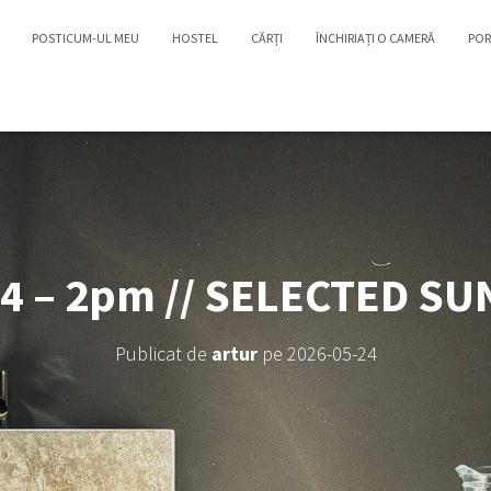
POSTICUM-UL MEU
HOSTEL
CĂRȚI
ÎNCHIRIAȚI O CAMERĂ
POR
4 – 2pm // SELECTED S
Publicat de
artur
pe
2026-05-24