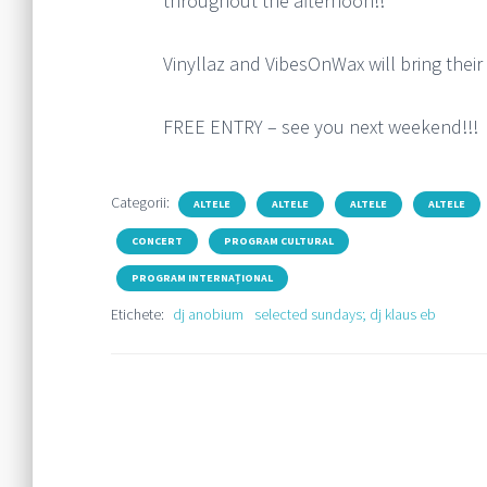
throughout the afternoon!!
Vinyllaz and VibesOnWax will bring their v
FREE ENTRY – see you next weekend!!!
Categorii:
ALTELE
ALTELE
ALTELE
ALTELE
CONCERT
PROGRAM CULTURAL
PROGRAM INTERNAȚIONAL
Etichete:
dj anobium
selected sundays; dj klaus eb