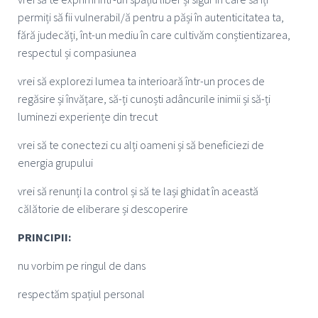
permiți să fii vulnerabil/ă pentru a păși în autenticitatea ta,
fără judecăți, înt-un mediu în care cultivăm conștientizarea,
respectul și compasiunea
vrei să explorezi lumea ta interioară într-un proces de
regăsire și învățare, să-ți cunoști adâncurile inimii și să-ți
luminezi experiențe din trecut
vrei să te conectezi cu alți oameni și să beneficiezi de
energia grupului
vrei să renunți la control și să te lași ghidat în această
călătorie de eliberare și descoperire
PRINCIPII:
nu vorbim pe ringul de dans
respectăm spațiul personal