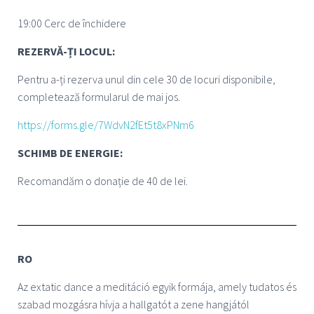
19:00 Cerc de închidere
REZERVĂ-ȚI LOCUL:
Pentru a-ți rezerva unul din cele 30 de locuri disponibile,
completează formularul de mai jos.
https://forms.gle/7WdvN2fEt5t8xPNm6
SCHIMB DE ENERGIE:
Recomandăm o donație de 40 de lei.
RO
Az extatic dance a meditáció egyik formája, amely tudatos és
szabad mozgásra hívja a hallgatót a zene hangjától