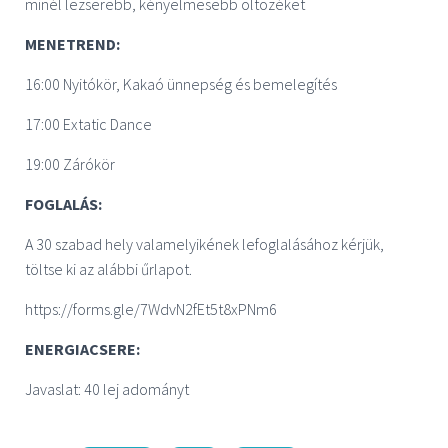
minél lezserebb, kényelmesebb öltözéket
MENETREND:
16:00 Nyitókör, Kakaó ünnepség és bemelegítés
17:00 Extatic Dance
19:00 Zárókör
FOGLALÁS:
A 30 szabad hely valamelyikének lefoglalásához kérjük,
töltse ki az alábbi űrlapot.
https://forms.gle/7WdvN2fEt5t8xPNm6
ENERGIACSERE:
Javaslat: 40 lej adományt