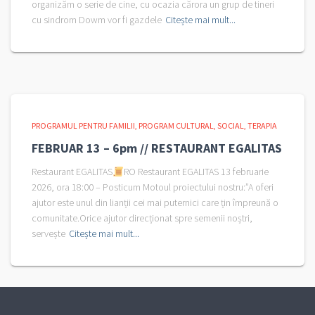
organizăm o serie de cine, cu ocazia cărora un grup de tineri
cu sindrom Dowm vor fi gazdele
Citește mai mult...
PROGRAMUL PENTRU FAMILII
PROGRAM CULTURAL
SOCIAL
TERAPIA
FEBRUAR 13 – 6pm // RESTAURANT EGALITAS
Restaurant EGALITAS
RO Restaurant EGALITAS 13 februarie
2026, ora 18:00 – Posticum Motoul proiectului nostru:”A oferi
ajutor este unul din lianții cei mai puternici care țin împreună o
comunitate.Orice ajutor direcționat spre semenii noștri,
servește
Citește mai mult...