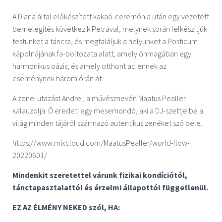
A Diana által előkészített kakaó-ceremónia után egy vezetett
bemelegítés következik Petrával, melynek során felkészítjük
testünket a táncra, és megtaláljuk a helyünket a Posticum
kápolnájának fa-boltozata alatt, amely önmagában egy
harmonikus oázis, és amely otthont ad ennek az
eseménynek három órán át.
A zenei utazást Andrei, a művésznevén Maatus Pealler
kalauzolja. Ő eredeti egy mesemondó, aki a DJ-szettjeibe a
világ minden tájáról származó autentikus zenéket sző bele.
https://www.mixcloud.com/MaatusPealler/world-flow-
20220601/
Mindenkit szeretettel várunk fizikai kondíciótól,
tánctapasztalattól és érzelmi állapottól függetlenül.
EZ AZ ÉLMÉNY NEKED szól, HA: