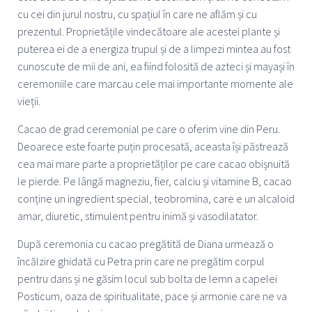
cu cei din jurul nostru, cu spațiul în care ne aflăm și cu
prezentul. Proprietățile vindecătoare ale acestei plante și
puterea ei de a energiza trupul și de a limpezi mintea au fost
cunoscute de mii de ani, ea fiind folosită de azteci și mayași în
ceremoniile care marcau cele mai importante momente ale
vieții.
Cacao de grad ceremonial pe care o oferim vine din Peru.
Deoarece este foarte puțin procesată, aceasta își păstrează
cea mai mare parte a proprietăților pe care cacao obișnuită
le pierde. Pe lângă magneziu, fier, calciu și vitamine B, cacao
conține un ingredient special, teobromina, care e un alcaloid
amar, diuretic, stimulent pentru inimă și vasodilatator.
După ceremonia cu cacao pregătită de Diana urmează o
încălzire ghidată cu Petra prin care ne pregătim corpul
pentru dans și ne găsim locul sub bolta de lemn a capelei
Posticum, oaza de spiritualitate, pace și armonie care ne va