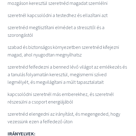
mozgáson keresztül szeretnéd magadat szemlélni
szeretnél kapcsolódni a testedhez és ellazítani azt
szeretnéd megtisztítani elmédet a stressztől és a
szorongástól
szabad és biztonságos környezetben szeretnéd kifejezni
magad, ahol nyugodtan megnyílhatsz
szeretnéd felfedezni a benned lévő világot az emlékezés és
a tanulás folyamatán keresztül, megismerni szíved
legmélyét, és megvilágítani a múlt tapasztalatait
kapcsolódni szeretnél más emberekhez, és szeretnél
részesülni a csoport energiájából
szeretnéd elengedni az irányítást, és megengeded, hogy
vezessünk ezen a felfedező úton
IRÁNYELVEK: