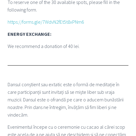
To reserve one of the 30 available spots, please fill in the
following form.
https://forms.gle/7WdvN2fEt5t8xPNm6
ENERGY EXCHANGE:
We recommend a donation of 40 lei.
Dansul conștient sau extatic este o formă de meditație în
care participanții sunt invitați să se miște liber sub vraja
muzicii. Dansul este o ofrandă pe care o aducem bunăstării
noastre. Prin dans ne întregim, învățăm să fim liberi și ne
vindecăm.
Evenimentul începe cu o ceremonie cu cacao al cărei scop
este acela de a ne ajuta să ne deschidem și să ne conectăm