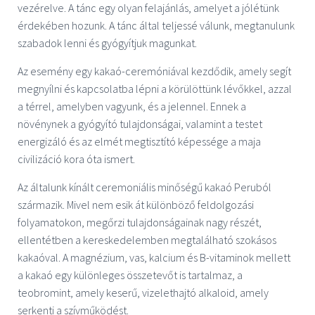
vezérelve. A tánc egy olyan felajánlás, amelyet a jólétünk
érdekében hozunk. A tánc által teljessé válunk, megtanulunk
szabadok lenni és gyógyítjuk magunkat.
Az esemény egy kakaó-ceremóniával kezdődik, amely segít
megnyílni és kapcsolatba lépni a körülöttünk lévőkkel, azzal
a térrel, amelyben vagyunk, és a jelennel. Ennek a
növénynek a gyógyító tulajdonságai, valamint a testet
energizáló és az elmét megtisztító képessége a maja
civilizáció kora óta ismert.
Az általunk kínált ceremoniális minőségű kakaó Peruból
származik. Mivel nem esik át különböző feldolgozási
folyamatokon, megőrzi tulajdonságainak nagy részét,
ellentétben a kereskedelemben megtalálható szokásos
kakaóval. A magnézium, vas, kalcium és B-vitaminok mellett
a kakaó egy különleges összetevőt is tartalmaz, a
teobromint, amely keserű, vizelethajtó alkaloid, amely
serkenti a szívműködést.