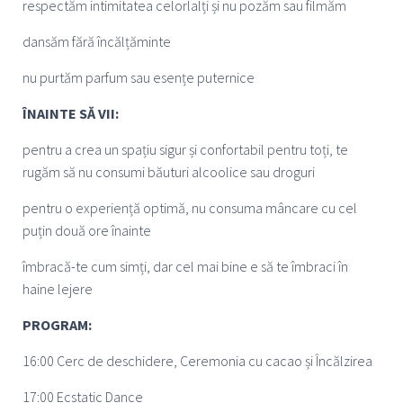
respectăm intimitatea celorlalți și nu pozăm sau filmăm
dansăm fără încălțăminte
nu purtăm parfum sau esențe puternice
ÎNAINTE SĂ VII:
pentru a crea un spațiu sigur și confortabil pentru toți, te
rugăm să nu consumi băuturi alcoolice sau droguri
pentru o experiență optimă, nu consuma mâncare cu cel
puțin două ore înainte
îmbracă-te cum simți, dar cel mai bine e să te îmbraci în
haine lejere
PROGRAM:
16:00 Cerc de deschidere, Ceremonia cu cacao și Încălzirea
17:00 Ecstatic Dance