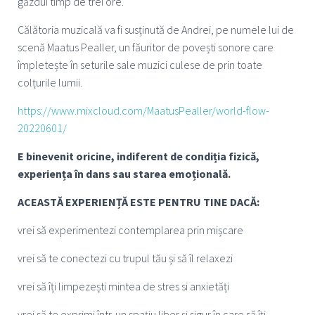
găzdui timp de trei ore.
Călătoria muzicală va fi susținută de Andrei, pe numele lui de
scenă Maatus Pealler, un făuritor de povești sonore care
împletește în seturile sale muzici culese de prin toate
colțurile lumii.
https://www.mixcloud.com/MaatusPealler/world-flow-
20220601/
E binevenit oricine, indiferent de condiția fizică,
experiența în dans sau starea emoțională.
ACEASTĂ EXPERIENȚĂ ESTE PENTRU TINE DACĂ:
vrei să experimentezi contemplarea prin mișcare
vrei să te conectezi cu trupul tău și să îl relaxezi
vrei să îți limpezești mintea de stres si anxietăți
vrei să te exprimi într-un spațiu liber și sigur în care să îți