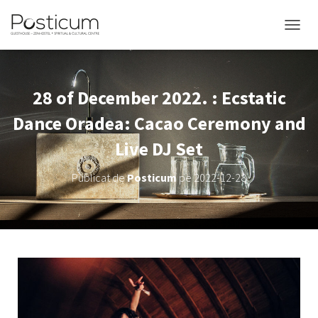
COMUT
28 of December 2022. : Ecstatic
Dance Oradea: Cacao Ceremony and
Live DJ Set
Publicat de
Posticum
pe
2022-12-28