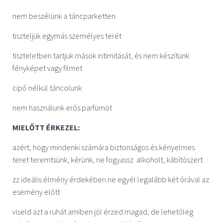
nem beszélünk a táncparketten
tiszteljük egymás személyes terét
tiszteletben tartjuk mások intimitását, és nem készítünk
fényképet vagy filmet
cipő nélkül táncolunk
nem használunk erős parfümöt
MIELŐTT ÉRKEZEL:
azért, hogy mindenki számára biztonságos és kényelmes
teret teremtsünk, kérünk, ne fogyassz alkoholt, kábítószert
zz ideális élmény érdekében ne egyél legalább két órával az
esemény előtt
viseld azt a ruhát amiben jól érzed magad, de lehetőleg