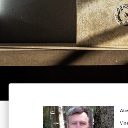
Ate
Vin