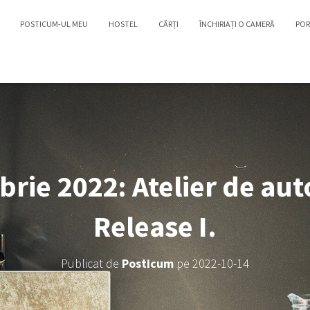
POSTICUM-UL MEU
HOSTEL
CĂRȚI
ÎNCHIRIAȚI O CAMERĂ
POR
brie 2022: Atelier de au
Release I.
Publicat de
Posticum
pe
2022-10-14