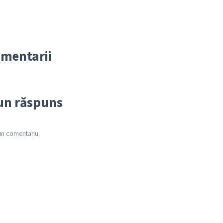
omentarii
un răspuns
un comentariu.