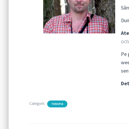
Sâm
Dum
Ate
oct
Pe 
wee
sen
Det
Categorii:
TERAPIA