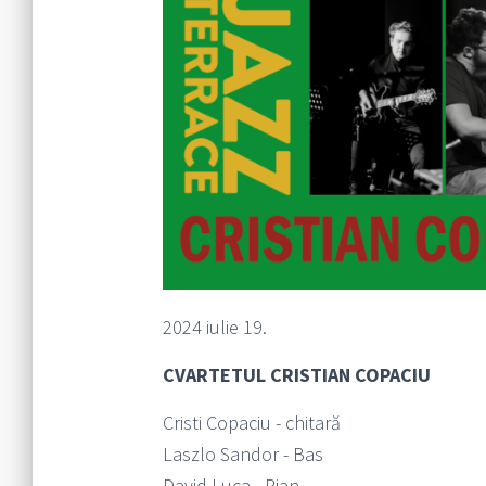
2024 iulie 19.
CVARTETUL CRISTIAN COPACIU
Cristi Copaciu - chitară
Laszlo Sandor - Bas
David Luca - Pian