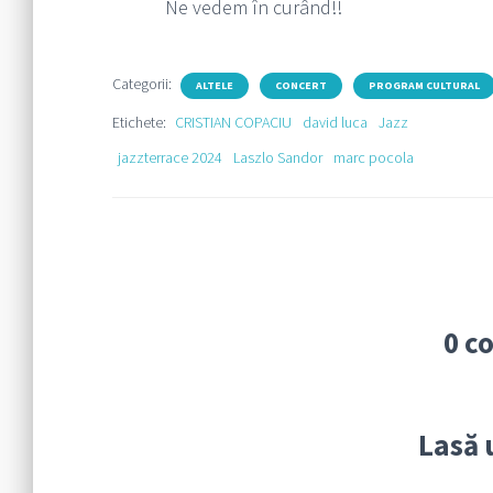
Ne vedem în curând!!
Categorii:
ALTELE
CONCERT
PROGRAM CULTURAL
Etichete:
CRISTIAN COPACIU
david luca
Jazz
jazzterrace 2024
Laszlo Sandor
marc pocola
0 c
Lasă 