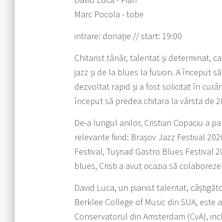
Marc Pocola - tobe
intrare: donație // start: 19:00
Chitarist tânăr, talentat și determinat, c
jazz și de la blues la fusion. A început să
dezvoltat rapid și a fost solicitat în curâ
început să predea chitara la vârsta de 20
De-a lungul anilor, Cristian Copaciu a part
relevante fiind: Brașov Jazz Festival 202
Festival, Tușnad Gastro Blues Festival 2
blues, Cristi a avut ocazia să colaboreze
David Luca, un pianist talentat, câștigăt
Berklee College of Music din SUA, este a
Conservatorul din Amsterdam (CvA), inc