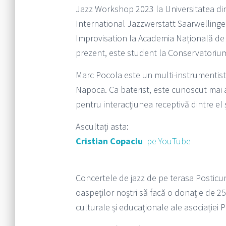
Jazz Workshop 2023 la Universitatea di
International Jazzwerstatt Saarwellinge
Improvisation la Academia Națională de
prezent, este student la Conservatorium
Marc Pocola este un multi-instrumentist,
Napoca. Ca baterist, este cunoscut mai al
pentru interacțiunea receptivă dintre el și
Ascultați asta:
Cristian Copaciu
pe YouTube
Concertele de jazz de pe terasa Posticum
oaspeților noștri să facă o donație de 25
culturale și educaționale ale asociației