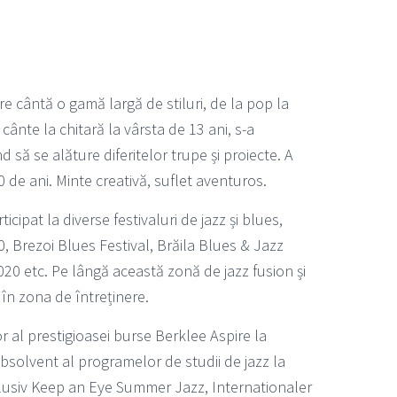
are cântă o gamă largă de stiluri, de la pop la
 cânte la chitară la vârsta de 13 ani, s-a
nd să se alăture diferitelor trupe și proiecte. A
 de ani. Minte creativă, suflet aventuros.
icipat la diverse festivaluri de jazz și blues,
0, Brezoi Blues Festival, Brăila Blues & Jazz
020 etc. Pe lângă această zonă de jazz fusion și
 în zona de întreținere.
or al prestigioasei burse Berklee Aspire la
bsolvent al programelor de studii de jazz la
lusiv Keep an Eye Summer Jazz, Internationaler