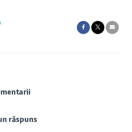
omentarii
un răspuns