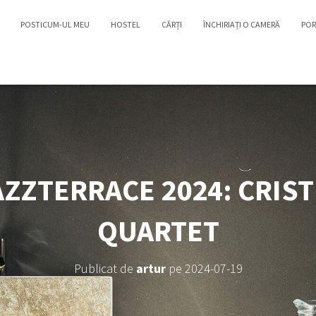
POSTICUM-UL MEU
HOSTEL
CĂRȚI
ÎNCHIRIAȚI O CAMERĂ
POR
 JAZZTERRACE 2024: CRIS
QUARTET
Publicat de
artur
pe
2024-07-19