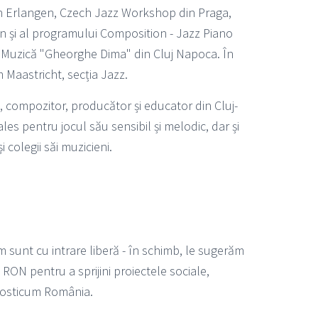
n Erlangen, Czech Jazz Workshop din Praga,
n și al programului Composition - Jazz Piano
 Muzică "Gheorghe Dima" din Cluj Napoca. În
 Maastricht, secția Jazz.
 compozitor, producător și educator din Cluj-
es pentru jocul său sensibil și melodic, dar și
 colegii săi muzicieni.
 sunt cu intrare liberă - în schimb, le sugerăm
 RON pentru a sprijini proiectele sociale,
 Posticum România.