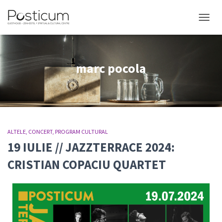
COMUT
marc pocola
ALTELE
CONCERT
PROGRAM CULTURAL
19 IULIE // JAZZTERRACE 2024:
CRISTIAN COPACIU QUARTET