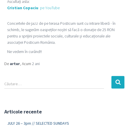
Ascultați asta:
Cristian Copaciu
pe YouTube
Concertele de jazz de pe terasa Posticum sunt cu intrare liberă - în
schimb, le sugerăm oaspeților noștri să facă o donație de 25 RON
pentru a sprijini proiectele sociale, culturale și educaționale ale
asociației Posticum România.
Ne vedem în curând!!
De
artur
, Acum
2 ani
Căutare…
Articole recente
JULY 26 – 3pm // SELECTED SUNDAYS