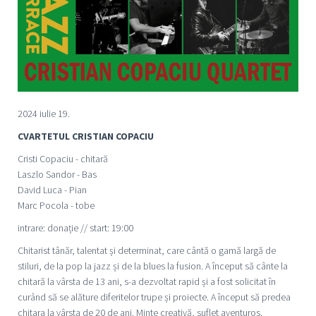
2024 iulie 19.
CVARTETUL CRISTIAN COPACIU
Cristi Copaciu - chitară
Laszlo Sandor - Bas
David Luca - Pian
Marc Pocola - tobe
intrare: donație // start: 19:00
Chitarist tânăr, talentat și determinat, care cântă o gamă largă de
stiluri, de la pop la jazz și de la blues la fusion. A început să cânte la
chitară la vârsta de 13 ani, s-a dezvoltat rapid și a fost solicitat în
curând să se alăture diferitelor trupe și proiecte. A început să predea
chitara la vârsta de 20 de ani. Minte creativă, suflet aventuros.