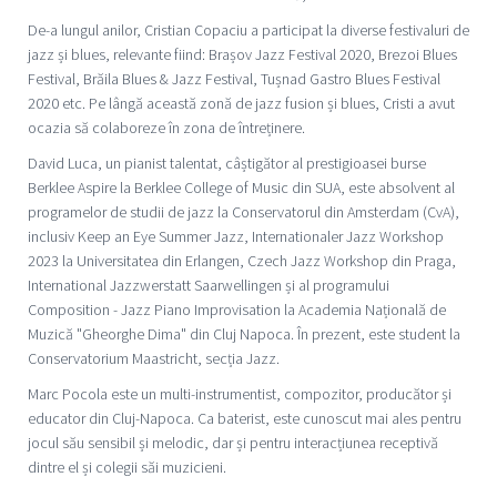
De-a lungul anilor, Cristian Copaciu a participat la diverse festivaluri de
jazz și blues, relevante fiind: Brașov Jazz Festival 2020, Brezoi Blues
Festival, Brăila Blues & Jazz Festival, Tușnad Gastro Blues Festival
2020 etc. Pe lângă această zonă de jazz fusion și blues, Cristi a avut
ocazia să colaboreze în zona de întreținere.
David Luca, un pianist talentat, câștigător al prestigioasei burse
Berklee Aspire la Berklee College of Music din SUA, este absolvent al
programelor de studii de jazz la Conservatorul din Amsterdam (CvA),
inclusiv Keep an Eye Summer Jazz, Internationaler Jazz Workshop
2023 la Universitatea din Erlangen, Czech Jazz Workshop din Praga,
International Jazzwerstatt Saarwellingen și al programului
Composition - Jazz Piano Improvisation la Academia Națională de
Muzică "Gheorghe Dima" din Cluj Napoca. În prezent, este student la
Conservatorium Maastricht, secția Jazz.
Marc Pocola este un multi-instrumentist, compozitor, producător și
educator din Cluj-Napoca. Ca baterist, este cunoscut mai ales pentru
jocul său sensibil și melodic, dar și pentru interacțiunea receptivă
dintre el și colegii săi muzicieni.