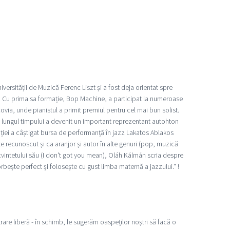
ersității de Muzică Ferenc Liszt și a fost deja orientat spre
că. Cu prima sa formație, Bop Machine, a participat la numeroase
ovia, unde pianistul a primit premiul pentru cel mai bun solist.
-a lungul timpului a devenit un important reprezentant autohton
ației a câștigat bursa de performanță în jazz Lakatos Ablakos
e recunoscut și ca aranjor și autor în alte genuri (pop, muzică
 cvintetului său (I don't got you mean), Oláh Kálmán scria despre
orbește perfect și folosește cu gust limba maternă a jazzului." !
are liberă - în schimb, le sugerăm oaspeților noștri să facă o