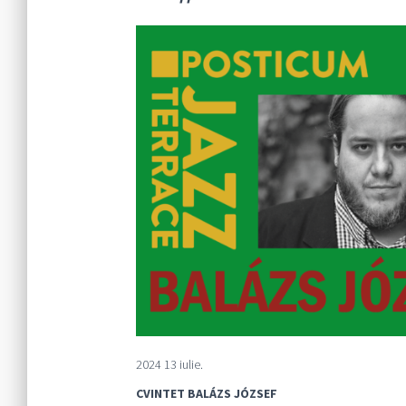
2024 13 iulie.
CVINTET BALÁZS JÓZSEF