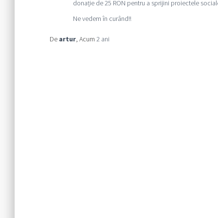
donație de 25 RON pentru a sprijini proiectele social
Ne vedem în curând!!
De
artur
, Acum
2 ani