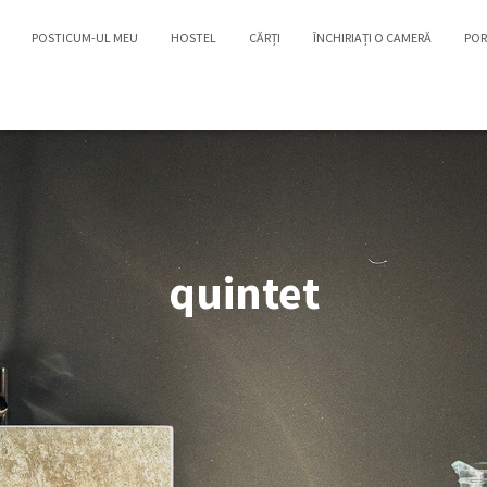
POSTICUM-UL MEU
HOSTEL
CĂRȚI
ÎNCHIRIAȚI O CAMERĂ
POR
quintet