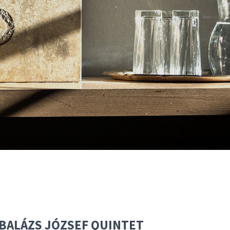
: BALÁZS JÓZSEF QUINTET