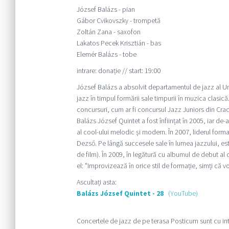
József Balázs - pian
Gábor Cvikovszky - trompetă
Zoltán Zana - saxofon
Lakatos Pecek Krisztián - bas
Elemér Balázs - tobe
intrare: donație // start: 19:00
József Balázs a absolvit departamentul de jazz al Univ
jazz în timpul formării sale timpurii în muzica clasi
concursuri, cum ar fi concursul Jazz Juniors din Crac
Balázs József Quintet a fost înființat în 2005, iar de
al cool-ului melodic și modern. În 2007, liderul form
Dezső. Pe lângă succesele sale în lumea jazzului, est
de film). În 2009, în legătură cu albumul de debut al
el: "Improvizează în orice stil de formație, simți că v
Ascultați asta:
Balázs József Quintet - 28
(YouTube)
Concertele de jazz de pe terasa Posticum sunt cu intr