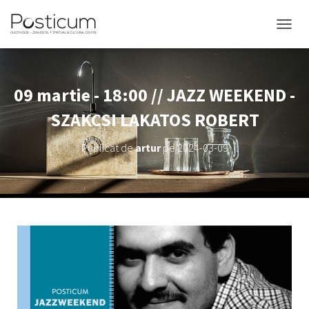
COMUT
09 martie - 18:00 // JAZZ WEEKEND -
SZAKCSI LAKATOS ROBERT
Publicat de
artur
pe
2024-03-09