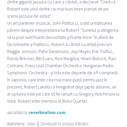
dintre giganții jazzului cu care a cântat, a declarat: "Cred că
Robert este unul dintre cei mai buni tineri pianiști de pe
scena jazzului de astăzi".
Un alt partener muzical, John Patitucci, a dat următoarea
părere despre interpretarea lui Robert: "Sunetul și atingerea
sa la pian sunt foarte dezvoltate și foarte lirice." În afară de
DeJohnette și Patitucci, Robert a cântat cu artiști precum
Reggie Johnson, Palle Danielsson, Jojo Mayer, Erik Truffaz,
Randy Brecker, Bill Evans, Rick Margitza, Hiram Bullock, Ravi
Coltrane, Franz Liszt Chamber Orchestra, Hungarian Radio
Symphonic Orchestra - și lista este departe de a fi completă.
În Japonia, care este cea mai mare piață pentru jazz în
prezent, Robert Lakatos a înregistrat deja șapte albume, iar
al optulea este pe cale să fie lansat cu Gregory Hutchinson la
tobe. Robert este membru al Bolla Quartet.
ascultați la:
reverbnation.com
Admitere:
liber
||
Tombolă în timpul frânării