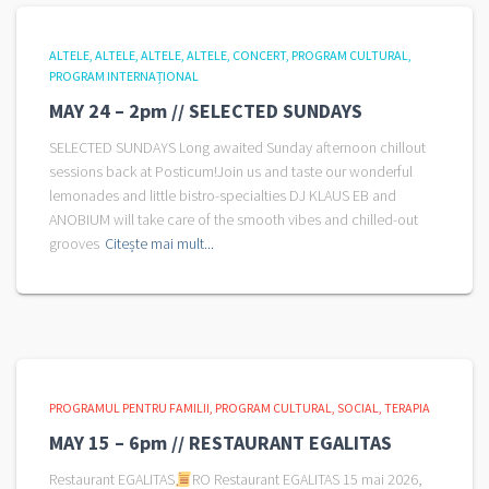
ALTELE
ALTELE
ALTELE
ALTELE
CONCERT
PROGRAM CULTURAL
PROGRAM INTERNAȚIONAL
MAY 24 – 2pm // SELECTED SUNDAYS
SELECTED SUNDAYS Long awaited Sunday afternoon chillout
sessions back at Posticum!Join us and taste our wonderful
lemonades and little bistro-specialties DJ KLAUS EB and
ANOBIUM will take care of the smooth vibes and chilled-out
grooves
Citește mai mult...
PROGRAMUL PENTRU FAMILII
PROGRAM CULTURAL
SOCIAL
TERAPIA
MAY 15 – 6pm // RESTAURANT EGALITAS
Restaurant EGALITAS
RO Restaurant EGALITAS 15 mai 2026,