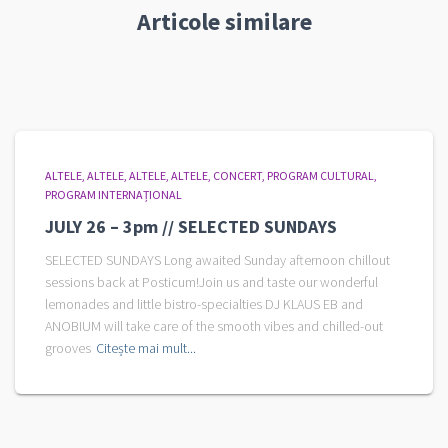
Articole similare
ALTELE
ALTELE
ALTELE
ALTELE
CONCERT
PROGRAM CULTURAL
PROGRAM INTERNAȚIONAL
JULY 26 – 3pm // SELECTED SUNDAYS
SELECTED SUNDAYS Long awaited Sunday afternoon chillout
sessions back at Posticum!Join us and taste our wonderful
lemonades and little bistro-specialties DJ KLAUS EB and
ANOBIUM will take care of the smooth vibes and chilled-out
grooves
Citește mai mult...