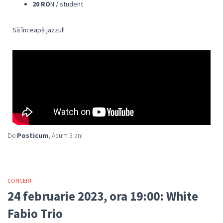
20 RO
N / student
Să înceapă jazzul!
De
Posticum
, Acum
3 ani
CONCERT
24 februarie 2023, ora 19:00: White
Fabio Trio