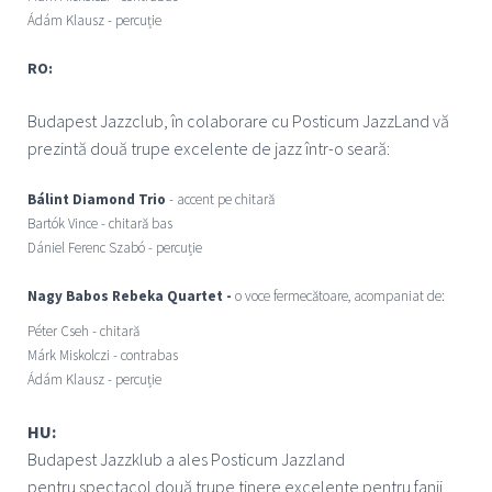
Ádám Klausz - percuție
RO:
Budapest Jazzclub, î
n colaborare cu Posticum JazzLand vă
prezintă două trupe excelente de jazz într-o seară:
Bálint Diamond Trio
- accent pe chitară
Bartók Vince - chitară bas
Dániel Ferenc Szabó - percuție
Nagy Babos Rebeka Quartet -
o voce fermecătoare, acompaniat de:
Péter Cseh - chitară
Márk Miskolczi - contrabas
Ádám Klausz - percuție
HU:
Budapest Jazzklub a ales Posticum Jazzland
pentru
spectacol
două trupe tinere excelente pentru fanii