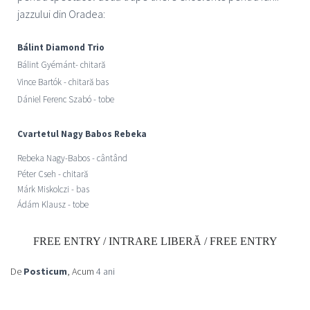
jazzului din Oradea:
Bálint Diamond Trio
Bálint Gyémánt- chitară
Vince Bartók - chitară bas
Dániel Ferenc Szabó - tobe
Cvartetul Nagy Babos Rebeka
Rebeka Nagy-Babos -
cântând
Péter Cseh - chitară
Márk Miskolczi - bas
Ádám Klausz - tobe
FREE ENTRY / INTRARE LIBERĂ / FREE ENTRY
De
Posticum
, Acum
4 ani