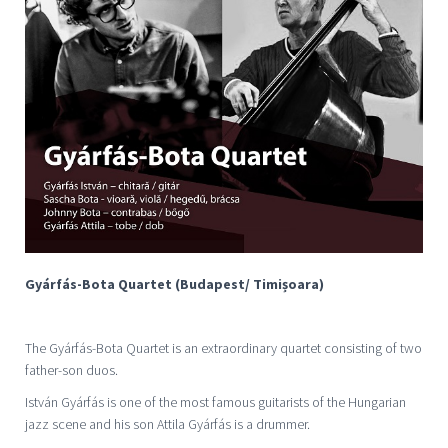
Gyárfás-Bota Quartet (Budapest/
T
imișoara)
The Gyárfás-Bota Quartet is an extraordinary quartet consisting of two
father-son duos.
István Gyárfás is one of the most famous guitarists of the Hungarian
jazz scene and his son Attila Gyárfás is a drummer.