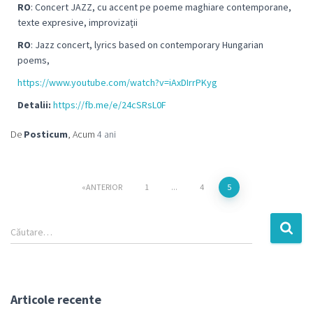
RO
: Concert JAZZ, cu accent pe poeme maghiare contemporane,
texte expresive, improvizații
RO
: Jazz concert, lyrics based on contemporary Hungarian
poems,
https://www.youtube.com/watch?v=iAxDIrrPKyg
Detalii:
https://fb.me/e/24cSRsL0F
De
Posticum
, Acum
4 ani
ANTERIOR
1
...
4
5
Căutare…
Articole recente