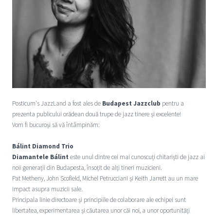
Posticum's JazzLand a fost ales de
Budapest Jazzclub
pentru a
prezenta publicului orădean două trupe de jazz tinere și excelente!
Vom fi bucuroși să vă întâmpinăm:
Bálint Diamond Trio
Diamantele Bálint
este unul dintre cei mai cunoscuți chitariști de jazz ai
noii generații din Budapesta, însoțit de alți tineri muzicieni.
Pat Metheny, John Scofield, Michel Petrucciani și Keith Jarrett au un mare
impact asupra muzicii sale.
Principala linie directoare și principiile de colaborare ale echipei sunt
libertatea, experimentarea și căutarea unor căi noi, a unor oportunități