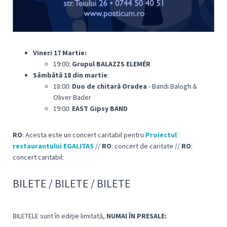
Vineri 17
Martie:
19:00:
Grupul BALAZZS ELEMÉR
Sâmbătă 18
din martie
:
18:00:
Duo de chitară Oradea
- Bandi Balogh &
Oliver Bader
19:00:
EAST Gipsy BAND
RO
: Acesta este un concert caritabil pentru
Proiectul
restaurantului EGALITAS
//
RO
: concert de caritate //
RO
:
concert caritabil:
BILETE / BILETE / BILETE
BILETELE sunt în ediție limitată,
NUMAI ÎN PRESALE: