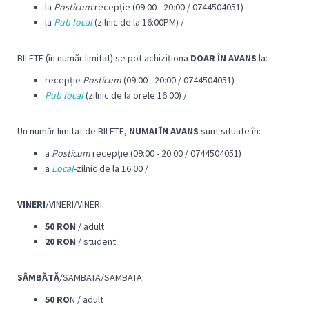
la
Posticum
recepție (09:00 - 20:00 / 0744504051)
la
Pub local
(zilnic de la 16:00PM) /
BILETE (în număr limitat) se pot achiziționa
DOAR ÎN AVANS
la:
recepție
Posticum
(09:00 - 20:00 / 0744504051)
Pub local
(zilnic de la orele 16:00) /
Un număr limitat de BILETE,
NUMAI ÎN AVANS
sunt situate în:
a
Posticum
recepție (09:00 - 20:00 / 0744504051)
a
Local
-zilnic de la 16:00 /
VINERI
/VINERI/VINERI:
50 RON
/ adult
20 RON
/ student
SÂMBĂTĂ
/SAMBATA/SAMBATA:
50 RO
N / adult