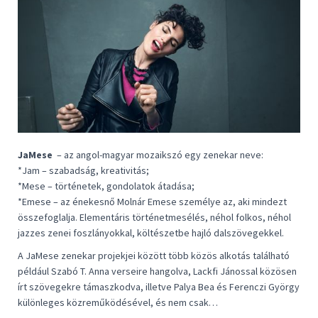
JaMese
– az angol-magyar mozaikszó egy zenekar neve:
*Jam – szabadság, kreativitás;
*Mese – történetek, gondolatok átadása;
*Emese – az énekesnő Molnár Emese személye az, aki mindezt
összefoglalja. Elementáris történetmesélés, néhol folkos, néhol
jazzes zenei foszlányokkal, költészetbe hajló dalszövegekkel.
A JaMese zenekar projekjei között több közös alkotás található
például Szabó T. Anna verseire hangolva, Lackfi Jánossal közösen
írt szövegekre támaszkodva, illetve Palya Bea és Ferenczi György
különleges közreműködésével, és nem csak…