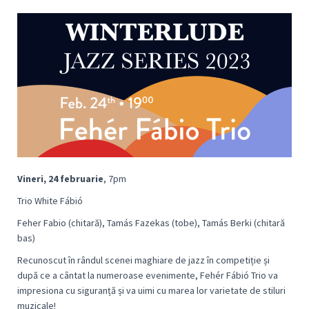
Vineri, 24 februarie
, 7pm
Trio White Fábió
Feher Fabio (chitară), Tamás Fazekas (tobe), Tamás Berki (chitară
bas)
Recunoscut în rândul scenei maghiare de jazz în competiție și
după ce a cântat la numeroase evenimente, Fehér Fábió Trio va
impresiona cu siguranță și va uimi cu marea lor varietate de stiluri
muzicale!