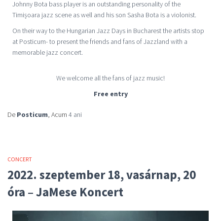
Johnny Bota bass player is an outstanding personality of the
T
imișoara
jazz scene as well and his son Sasha Bota is a violonist.
On their way to the Hungarian Jazz Days in Bucharest the artists stop
at Posticum- to present the friends and fans of Jazzland with a
memorable jazz concert.
We welcome all the fans of jazz music!
Free entry
De
Posticum
, Acum
4 ani
CONCERT
2022. szeptember 18, vasárnap, 20
óra – JaMese Koncert