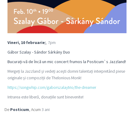
Vineri, 10 februarie
j, 7pm
Gábor Szalay - Sándor Sárkány Duo
Bucurați-vă de încă un mic concert frumos la Posticum`s Jazzland!
Mergeți la Jazzland și vedeți acești domni talentați interpretând piese
originale și compoziții de Thelonious Monk!
https://songwhip.com/gaborszalaytrio/the-dreamer
Intrarea este liberă, donațiile sunt binevenite!
De
Posticum
, Acum
3 ani