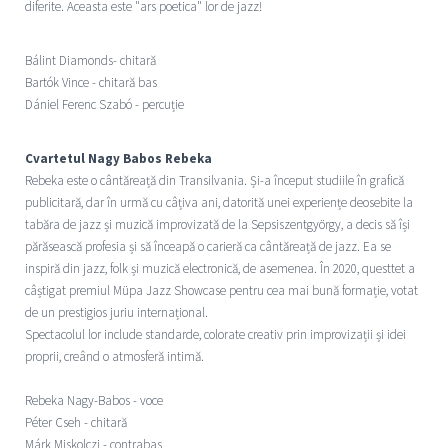
diferite. Aceasta este "ars poetica" lor de jazz!
Bálint Diamonds- chitară
Bartók Vince - chitară bas
Dániel Ferenc Szabó - percuție
Cvartetul Nagy Babos Rebeka
Rebeka este o cântăreață din Transilvania. Și-a început studiile în grafică
publicitară, dar în urmă cu câțiva ani, datorită unei experiențe deosebite la
tabăra de jazz și muzică improvizată de la Sepsiszentgyörgy, a decis să își
părăsească profesia și să înceapă o carieră ca cântăreață de jazz. Ea se
inspiră din jazz, folk și muzică electronică, de asemenea. În 2020, questtet a
câștigat premiul Müpa Jazz Showcase pentru cea mai bună formație, votat
de un prestigios juriu internațional.
Spectacolul lor include standarde, colorate creativ prin improvizații și idei
proprii, creând o atmosferă intimă.
Rebeka Nagy-Babos - voce
Péter Cseh - chitară
Márk Miskolczi - contrabas