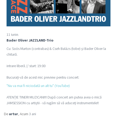
11 iunie.
Bader Oliver JAZZLAND-Trio
Cu: Soós Marton (contrabas) & Cseh Balázs (tobe) și Bader Oliver la
chitară.
intrare liberă // start: 19:00
Bucurați-vă de acest mic preview pentru concert:
"Nu va mai fi niciodată un alt tu" (YouTube)
ATENȚIE TINERI MUZICANI!!! După concert am putea avea o mică
JAMSESSION cu artiștii - vă rugăm să vă aduceți instrumentele!!
De
artur
, Acum
3 ani