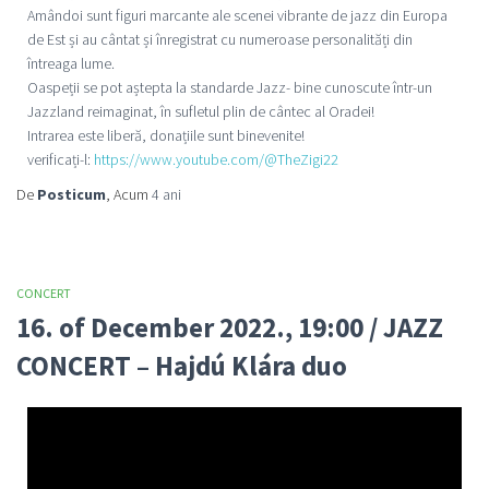
Amândoi sunt figuri marcante ale scenei vibrante de jazz din Europa
de Est și au cântat și înregistrat cu numeroase personalități din
întreaga lume.
Oaspeții se pot aștepta la standarde Jazz- bine cunoscute într-un
Jazzland reimaginat, în sufletul plin de cântec al Oradei!
Intrarea este liberă, donațiile sunt binevenite!
verificați-l:
https://www.youtube.com/@
TheZigi22
De
Posticum
, Acum
4 ani
CONCERT
16. of December 2022., 19:00 / JAZZ
CONCERT – Hajdú Klára duo