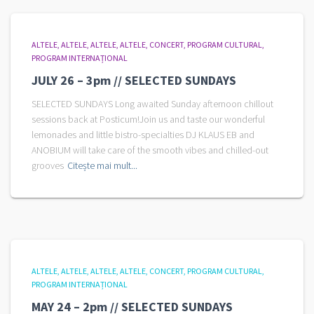
ALTELE
ALTELE
ALTELE
ALTELE
CONCERT
PROGRAM CULTURAL
PROGRAM INTERNAȚIONAL
JULY 26 – 3pm // SELECTED SUNDAYS
SELECTED SUNDAYS Long awaited Sunday afternoon chillout
sessions back at Posticum!Join us and taste our wonderful
lemonades and little bistro-specialties DJ KLAUS EB and
ANOBIUM will take care of the smooth vibes and chilled-out
grooves
Citește mai mult...
ALTELE
ALTELE
ALTELE
ALTELE
CONCERT
PROGRAM CULTURAL
PROGRAM INTERNAȚIONAL
MAY 24 – 2pm // SELECTED SUNDAYS