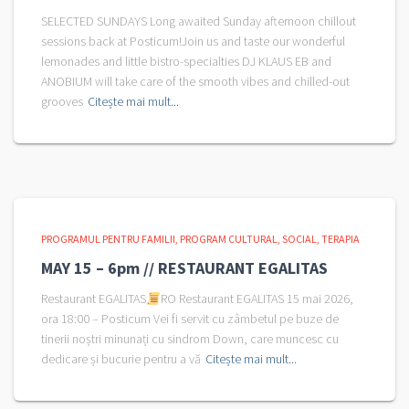
SELECTED SUNDAYS Long awaited Sunday afternoon chillout
sessions back at Posticum!Join us and taste our wonderful
lemonades and little bistro-specialties DJ KLAUS EB and
ANOBIUM will take care of the smooth vibes and chilled-out
grooves
Citește mai mult...
PROGRAMUL PENTRU FAMILII
PROGRAM CULTURAL
SOCIAL
TERAPIA
MAY 15 – 6pm // RESTAURANT EGALITAS
Restaurant EGALITAS
RO Restaurant EGALITAS 15 mai 2026,
ora 18:00 – Posticum Vei fi servit cu zâmbetul pe buze de
tinerii noștri minunați cu sindrom Down, care muncesc cu
dedicare și bucurie pentru a vă
Citește mai mult...