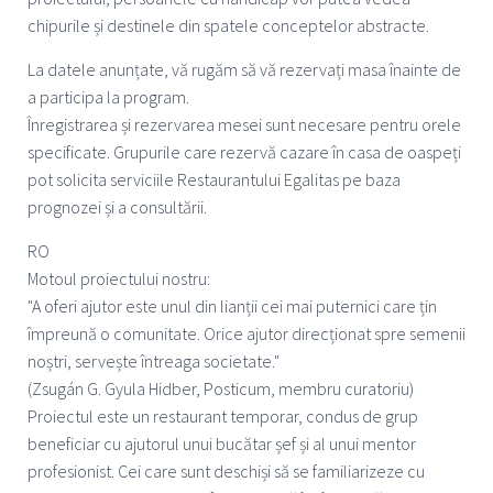
chipurile și destinele din spatele conceptelor abstracte.
La datele anunțate, vă rugăm să vă rezervați masa înainte de
a participa la program.
Înregistrarea și rezervarea mesei sunt necesare pentru orele
specificate. Grupurile care rezervă cazare în casa de oaspeți
pot solicita serviciile Restaurantului Egalitas pe baza
prognozei și a consultării.
RO
Motoul proiectului nostru:
"A oferi ajutor este unul din lianții cei mai puternici care țin
împreună o comunitate. Orice ajutor direcționat spre semenii
noștri, servește întreaga societate."
(Zsugán G. Gyula Hidber, Posticum, membru curatoriu)
Proiectul este un restaurant temporar, condus de grup
beneficiar cu ajutorul unui bucătar șef și al unui mentor
profesionist. Cei care sunt deschiși să se familiarizeze cu