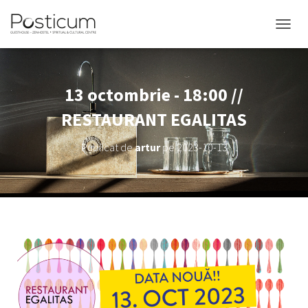
COMUT
13 octombrie - 18:00 //
RESTAURANT EGALITAS
Publicat de
artur
pe
2023-10-13