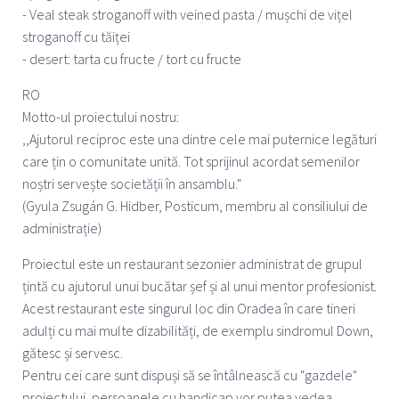
- Veal steak stroganoff with veined pasta / mușchi de vițel
stroganoff cu tăiței
- desert: tarta cu fructe / tort cu fructe
RO
Motto-ul proiectului nostru:
,,Ajutorul reciproc este una dintre cele mai puternice legături
care țin o comunitate unită. Tot sprijinul acordat semenilor
noștri servește societății în ansamblu."
(Gyula Zsugán G. Hidber, Posticum, membru al consiliului de
administrație)
Proiectul este un restaurant sezonier administrat de grupul
țintă cu ajutorul unui bucătar șef și al unui mentor profesionist.
Acest restaurant este singurul loc din Oradea în care tineri
adulți cu mai multe dizabilități, de exemplu sindromul Down,
gătesc și servesc.
Pentru cei care sunt dispuși să se întâlnească cu "gazdele"
proiectului, persoanele cu handicap vor putea vedea