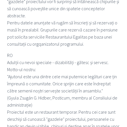
"gazdele" proiectului vor fi surprinși să întâlnească chipurile și
să cunoască poveștile unice din spatele conceptelor
abstracte.
Pentru datele anunțate vă rugăm să înscrieți și să rezervați o
masă în prealabil. Grupurile care rezervă cazare în pensiune
pot solicita serviciile Restaurantului Egalitas pe baza unei
consultații cu orgqanizatorul programului.
RO
Adulții cu nevoi speciale - dizabilități - gătesc și servesc.
Motto-ul nostru:
"Ajutorul este una dintre cele mai puternice legături care țin
împreună o comunitate. Orice sprijin care este îndreptat
către semenii noștri servește societății în ansamblu."
(Gyula Zsugán G. Hidber, Posticum, membru al Consiliului de
administrație)
Proiectul este un restaurant temporar. Pentru cei care sunt
deschiși să cunoască "gazdele" proiectului, persoanele cu
handicap devin vizibile, chipuri și destine apar în spatele unor