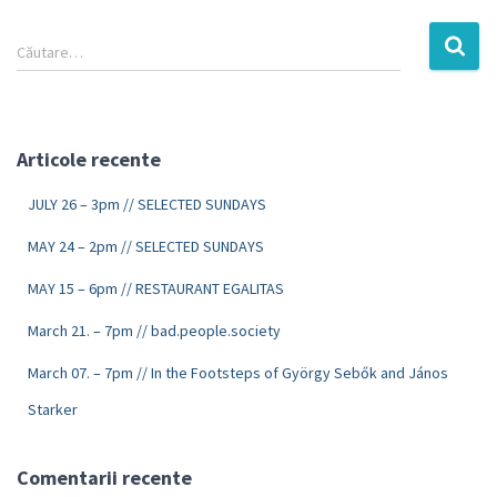
Căutare…
Articole recente
JULY 26 – 3pm // SELECTED SUNDAYS
MAY 24 – 2pm // SELECTED SUNDAYS
MAY 15 – 6pm // RESTAURANT EGALITAS
March 21. – 7pm // bad.people.society
March 07. – 7pm // In the Footsteps of György Sebők and János
Starker
Comentarii recente