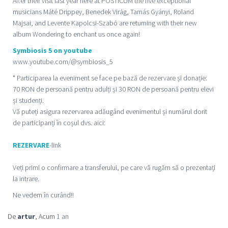
After their visit last year here at POSTICUM the five exceptional
musicians Máté Drippey, Benedek Virág, Tamás Gyányi, Roland
Majsai, and Levente Kapolcsi-Szabó are returning with their new
album Wondering to enchant us once again!
Symbiosis 5 on youtube
www.youtube.com/@symbiosis_5
* Participarea la eveniment se face pe bază de rezervare și donație:
70 RON de persoană pentru adulți și 30 RON de persoană pentru elevi
și studenți.
Vă puteți asigura rezervarea adăugând evenimentul și numărul dorit
de participanți în coșul dvs. aici:
REZERVARE
-link
Veți primi o confirmare a transferului, pe care vă rugăm să o prezentați
la intrare.
Ne vedem în curând!!
De
artur
, Acum
1 an