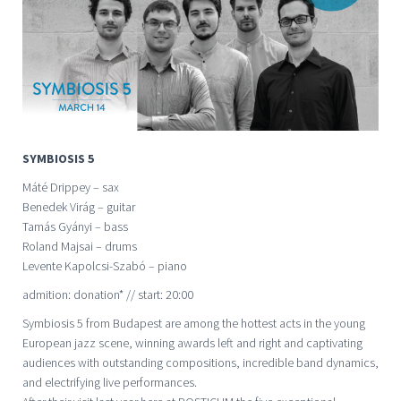
SYMBIOSIS 5
Máté Drippey – sax
Benedek Virág – guitar
Tamás Gyányi – bass
Roland Majsai – drums
Levente Kapolcsi-Szabó – piano
admition: donation* // start: 20:00
Symbiosis 5 from Budapest are among the hottest acts in the young
European jazz scene, winning awards left and right and captivating
audiences with outstanding compositions, incredible band dynamics,
and electrifying live performances.