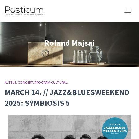
COMUT
Roland Majsai
ALTELE
CONCERT
PROGRAM CULTURAL
MARCH 14. // JAZZ&BLUESWEEKEND
2025: SYMBIOSIS 5