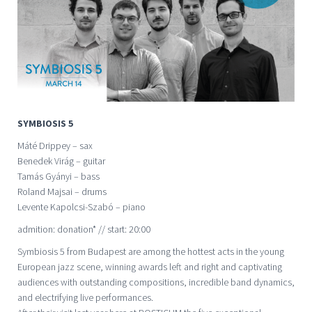
SYMBIOSIS 5
Máté Drippey – sax
Benedek Virág – guitar
Tamás Gyányi – bass
Roland Majsai – drums
Levente Kapolcsi-Szabó – piano
admition: donation* // start: 20:00
Symbiosis 5 from Budapest are among the hottest acts in the young
European jazz scene, winning awards left and right and captivating
audiences with outstanding compositions, incredible band dynamics,
and electrifying live performances.