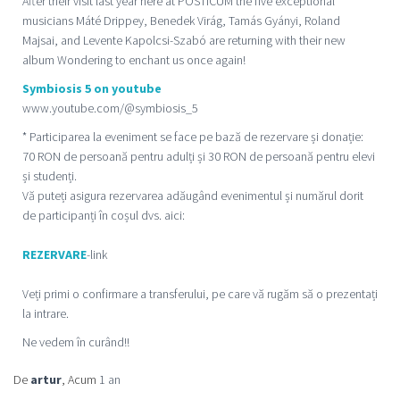
After their visit last year here at POSTICUM the five exceptional
musicians Máté Drippey, Benedek Virág, Tamás Gyányi, Roland
Majsai, and Levente Kapolcsi-Szabó are returning with their new
album Wondering to enchant us once again!
Symbiosis 5 on youtube
www.youtube.com/@symbiosis_5
* Participarea la eveniment se face pe bază de rezervare și donație:
70 RON de persoană pentru adulți și 30 RON de persoană pentru elevi
și studenți.
Vă puteți asigura rezervarea adăugând evenimentul și numărul dorit
de participanți în coșul dvs. aici:
REZERVARE
-link
Veți primi o confirmare a transferului, pe care vă rugăm să o prezentați
la intrare.
Ne vedem în curând!!
De
artur
, Acum
1 an