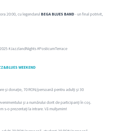
 ora 20:00, cu legendarul
BEGA BLUES BAND
- un final potrivit,
2025 #JazzlandNights #PosticumTerrace
ZZ&BLUES WEEKEND
re și donație, 70 RON/persoană pentru adulți și 30
enimentului și a numărului dorit de participanți în coș.
ăm s-o prezentați la intrare. Vă mulțumim!
e, adulți 70 RON/persoană, studenți 30 RON/persoană.