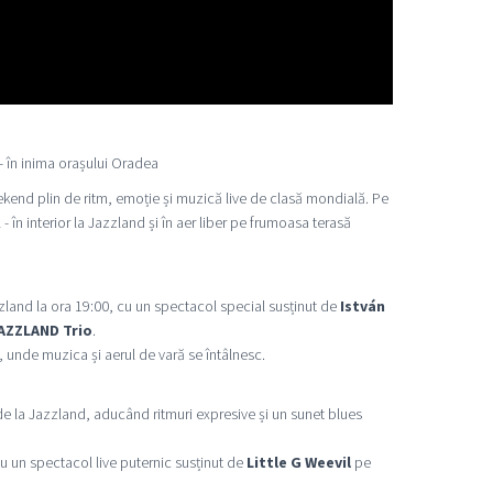
 - în inima orașului Oradea
eekend plin de ritm, emoție și muzică live de clasă mondială. Pe
 - în interior la Jazzland și în aer liber pe frumoasa terasă
land la ora 19:00, cu un spectacol special susținut de
István
AZZLAND Trio
.
 unde muzica și aerul de vară se întâlnesc.
e la Jazzland, aducând ritmuri expresive și un sunet blues
u un spectacol live puternic susținut de
Little G Weevil
pe