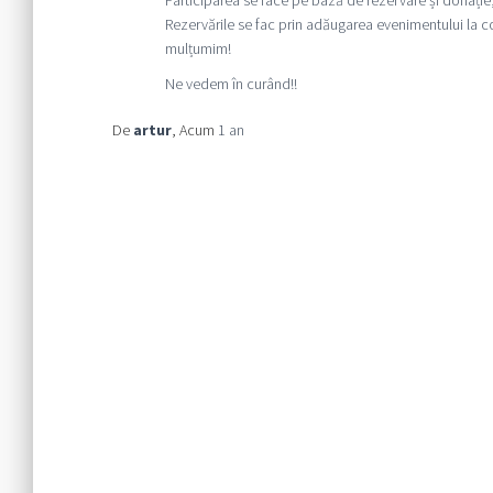
Rezervările se fac prin adăugarea evenimentului la c
mulțumim!
Ne vedem în curând!!
De
artur
, Acum
1 an