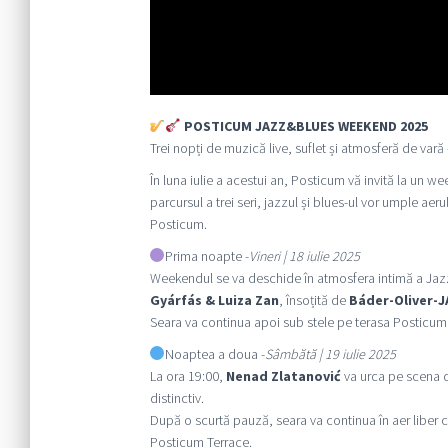
POSTICUM JAZZ&BLUES WEEKEND 2025
Trei nopți de muzică live, suflet și atmosferă de vară
În luna iulie a acestui an, Posticum vă invită la un w
parcursul a trei seri, jazzul și blues-ul vor umple aerul
Posticum.
Prima noapte -
Vineri | 18 iulie 2025
Weekendul se va deschide în atmosfera intimă a Jazz
Gyárfás & Luiza Zan
, însoțită de
Báder-Oliver-J
Seara va continua apoi sub stele pe terasa Posticum,
Noaptea a doua -
Sâmbătă | 19 iulie 2025
La ora 19:00,
Nenad Zlatanović
va urca pe scena d
distinctiv.
După o scurtă pauză, seara va continua în aer liber c
Posticum Terrace.