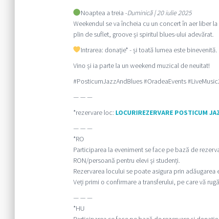
Noaptea a treia -
Duminică | 20 iulie 2025
Weekendul se va încheia cu un concert în aer liber la
plin de suflet, groove și spiritul blues-ului adevărat.
Intrarea: donație* - și toată lumea este binevenită.
Vino și ia parte la un weekend muzical de neuitat!
#PosticumJazzAndBlues #OradeaEvents #LiveMusic
— — —
*rezervare loc:
LOCURIREZERVARE POSTICUM JA
— — —
*RO
Participarea la eveniment se face pe bază de rezerva
RON/persoană pentru elevi și studenți.
Rezervarea locului se poate asigura prin adăugarea ev
Veți primi o confirmare a transferului, pe care vă rug
— — —
*HU
Participarea se face pe bază de rezervare și donați