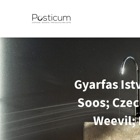
Gyarfas Ist
Soos; Czec
Weevil;