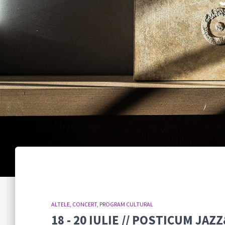
ALTELE
CONCERT
PROGRAM CULTURAL
18 - 20 IULIE // POSTICUM J