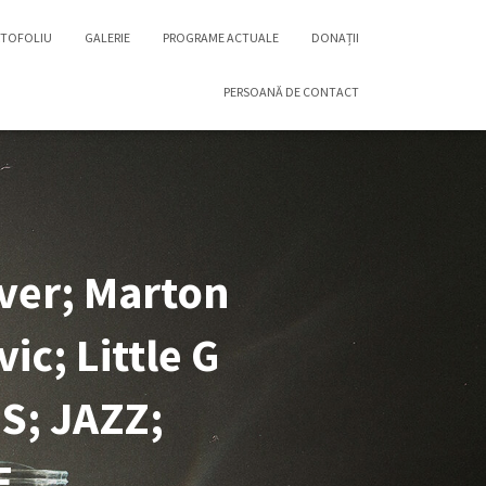
TOFOLIU
GALERIE
PROGRAME ACTUALE
DONAȚII
PERSOANĂ DE CONTACT
iver; Marton
c; Little G
S; JAZZ;
E