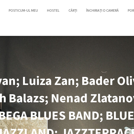
POSTICUM-UL MEU
HOSTEL
CĂRȚI
ÎNCHIRIAȚI O CAMERĂ
POR
van; Luiza Zan; Bader Ol
h Balazs; Nenad Zlatanovi
 BEGA BLUES BAND; BLUE
JAZZLAND; JAZZTERRAC