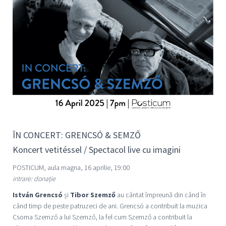
ÎN CONCERT: GRENCSÓ & SEMZŐ
Koncert vetitéssel / Spectacol live cu imagini
POSTICUM, aula magna, 16 aprilie, 19:00
intrare: donație
István Grencsó
și
Tibor Szemző
au cântat împreună din când în
când timp de peste patruzeci de ani. Grencsó a contribuit la muzica
Csoma Szemző a lui Szemző, la fel cum Szemző a contribuit la