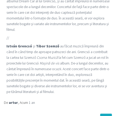
albumul Dream Car al lui Grencsó, și au cântat împreună în numeroase
spectacole de-a lungul deceniilor. Concertul de față face parte dintr-o
serie în care cei doi interpreți de duo captează potențialul
momentului într-o formație de duo. În această seară, ei vor explora
sunetele bogate și variate ale instrumentelor lor, precum și literatura și
filmul.
//
István Grencsó
și
Tibor Szemző
au făcut muzică împreună din
când în când timp de aproape patruzeci de ani. Grencsó a contribuit
la cartea lui Szemző
Csoma Muzică
la fel cum Szemző a jucat un rol în
proiectele lui Grencsó
Mașină de vis
album. De-a lungul deceniilor, au
cântat împreună în numeroase ocazii. Acest concert face parte dintr-o
serie în care cei doi artiști, interpretând în duo, explorează
posibilitățile prezenței în momentul dat. În această seară, pe lângă
sunetele bogate și diverse ale instrumentelor lor, ei se vor aventura și
pe tărâmul literaturii și al filmului.
De
artur
, Acum
1 an