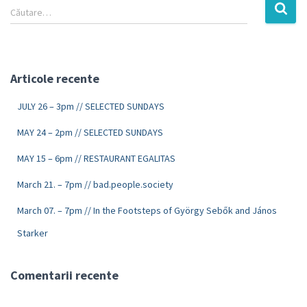
Căutare…
Articole recente
JULY 26 – 3pm // SELECTED SUNDAYS
MAY 24 – 2pm // SELECTED SUNDAYS
MAY 15 – 6pm // RESTAURANT EGALITAS
March 21. – 7pm // bad.people.society
March 07. – 7pm // In the Footsteps of György Sebők and János
Starker
Comentarii recente