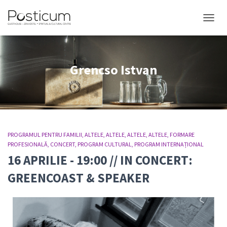
COMUT
Grencso Istvan
PROGRAMUL PENTRU FAMILII
ALTELE
ALTELE
ALTELE
ALTELE
FORMARE
PROFESIONALĂ
CONCERT
PROGRAM CULTURAL
PROGRAM INTERNAȚIONAL
16 APRILIE - 19:00 // IN CONCERT:
GREENCOAST & SPEAKER