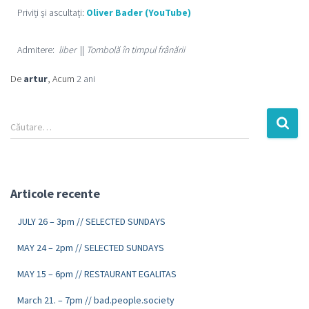
Priviți și ascultați:
Oliver Bader (YouTube)
Admitere:
liber
||
Tombolă în timpul frânării
De
artur
, Acum
2 ani
Căutare…
Articole recente
JULY 26 – 3pm // SELECTED SUNDAYS
MAY 24 – 2pm // SELECTED SUNDAYS
MAY 15 – 6pm // RESTAURANT EGALITAS
March 21. – 7pm // bad.people.society