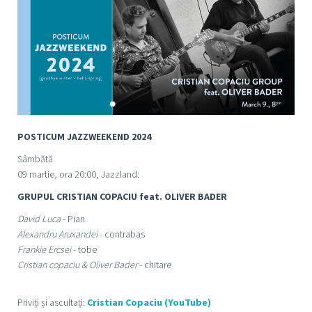
POSTICUM JAZZWEEKEND 2024
Sâmbătă
09 martie, ora 20:00, Jazzland:
GRUPUL CRISTIAN COPACIU feat. OLIVER BADER
David Luca
- Pian
Alexandru Aruxandei
- contrabas
Frankie Ercsei
- tobe
Cristian copaciu & Oliver Bader
- chitare
Priviți și ascultați:
Cristian Copaciu (YouTube)