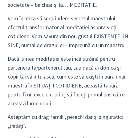
societate – ba chiar și la… MEDITAȚIE.
Vom încerca să surprindem secretul maestrului:
efectul transformator al meditației asupra vieții
cotidiene. Vom savura din nou gustul EXISTENȚEI ÎN
SINE, numai de dragul ei – împreună cu un maestru.
Dacă lumea meditației este încă străină pentru
partenera ta/partenerul tău, sau dacă ai dori ca și
copii tăi să intuiască, cum este să exiști în aura unui
maestru în SITUAȚII COTIDIENE, această tabără
poate fi un excelent prilej să faceți primul pas către
această lume nouă.
Așteptăm cu drag familii, perechi dar și singuratici
„înrăiți”.