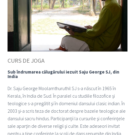
CURS DE JOGA
Sub îndrumarea călugărului iezuit Saju George SJ, din
India
Dr. Saju George Moolamthuruthil SJ s-a născut în 1965 în
Kerala, în India de Sud. În paralel cu studiile filozofice şi
teologice s-a pregătit şi în domeniul dansului clasic indian. În
2003 şi-a scris teza de doctorat despre bazele teologice ale
dansului sacru hindus. Participanţii la cursurile şi conferinţele
sale aparţin de diverse religii şi culte. Este adeseori invitat
pentru a ţine conferinţe la şcoli de dans renumite din India.