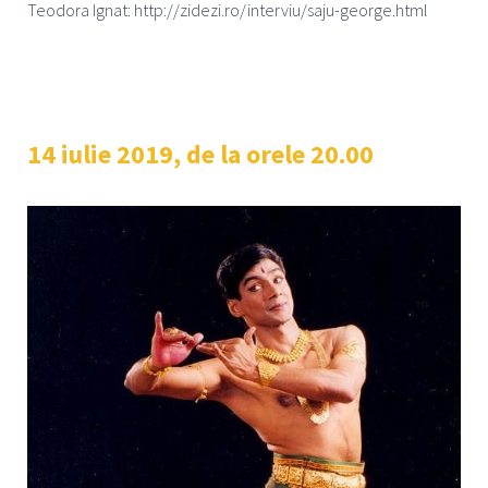
Teodora Ignat: http://zidezi.ro/interviu/saju-george.html
14 iulie 2019, de la orele 20.00