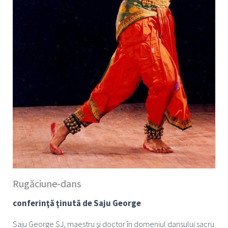
Rugăciune-dans
conferinţă ţinută de Saju George
Saju George SJ, maestru şi doctor în domeniul dansului sacru