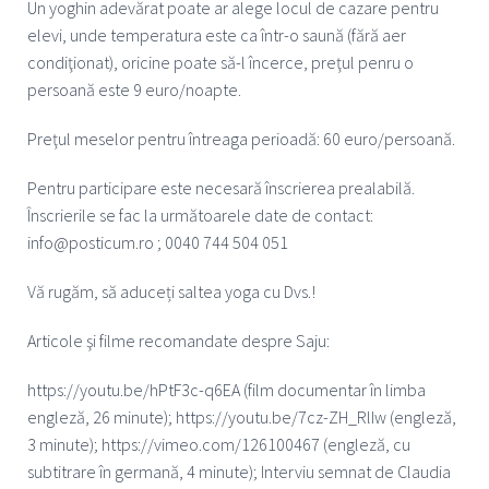
Un yoghin adevărat poate ar alege locul de cazare pentru
elevi, unde temperatura este ca într-o saună (fără aer
condiţionat), oricine poate să-l încerce, preţul penru o
persoană este 9 euro/noapte.
Preţul meselor pentru întreaga perioadă: 60 euro/persoană.
Pentru participare este necesară înscrierea prealabilă.
Înscrierile se fac la următoarele date de contact:
info@posticum.ro ; 0040 744 504 051
Vă rugăm, să aduceți saltea yoga cu Dvs.!
Articole şi filme recomandate despre Saju:
https://youtu.be/hPtF3c-q6EA (film documentar în limba
engleză, 26 minute); https://youtu.be/7cz-ZH_RlIw (engleză,
3 minute); https://vimeo.com/126100467 (engleză, cu
subtitrare în germană, 4 minute); Interviu semnat de Claudia