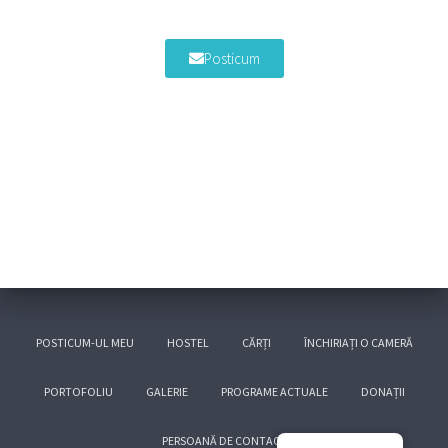
Posticum
POSTICUM-UL MEU
HOSTEL
CĂRȚI
ÎNCHIRIAȚI O CAMERĂ
PORTOFOLIU
GALERIE
PROGRAME ACTUALE
DONAȚII
PERSOANĂ DE CONTACT