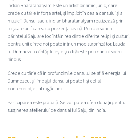
indian Bharatanatyam. Este un artist dinamic, unic, care
crede cu tărie în forţa artei, şi implicit în cea a dansului şi a
muzicii. Dansul sacru indian bharatanatyam realizează prin
mişcare unificarea cu prezenţa divină. Prin persoana
părintelui Saju are loc întâlnirea dintre diferite religii şi culturi,
pentru unii dintre noi poate într-un mod surprinzător. Lauda
lui Dumnezeu o înfăptuieşte şi o trăieşte prin dansul sacru
hindus.
Crede cu tărie că în profunzimile dansului se află energia lui
Dumnezeu, şi limbajul dansului poate fi şi cel al
contemplaţiei, al rugăciunii.
Participarea este gratuită. Se vor putea oferi donaţii pentru
susţinerea atelierului de dans al lui Saju, din India.