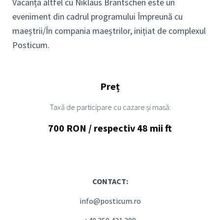
Vacanța altfel cu Niklaus Brantschen este un
eveniment din cadrul programului Împreună cu
maeștrii/În compania maeștrilor, inițiat de complexul
Posticum.
Preț
Taxă de participare cu cazare și masă:
700 RON / respectiv 48 mii ft
CONTACT:
info@posticum.ro