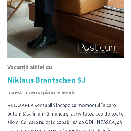
Vacanță altfel cu
Niklaus Brantschen SJ
maestru zen și părinte iezuit
RELAXAREA veritabilă începe cu momentul în care
putem lăsa în urmă munca și activitatea cea de toate
zilele. Cel care nu este capabil să se ODIHNEASCĂ, să
fie inactiv, nu poate nici să mediteze, ba chiar, își