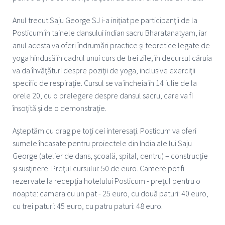
Anul trecut Saju George SJ i-a iniţiat pe participanţii de la
Posticum în tainele dansului indian sacru Bharatanatyam, iar
anul acesta va oferi îndrumări practice şi teoretice legate de
yoga hindusă în cadrul unui curs de trei zile, în decursul căruia
va da învăţături despre poziţii de yoga, inclusive exerciţii
specific de respiraţie. Cursul se va încheia în 14 iulie de la
orele 20, cu o prelegere despre dansul sacru, care va fi
însoţită şi de o demonstraţie.
Aşteptăm cu drag pe toţi cei interesaţi. Posticum va oferi
sumele încasate pentru proiectele din India ale lui Saju
George (atelier de dans, şcoală, spital, centru) – construcţie
şi susţinere. Preţul cursului: 50 de euro. Camere pot fi
rezervate la recepţia hotelului Posticum - preţul pentru o
noapte: camera cu un pat - 25 euro, cu două paturi: 40 euro,
cu trei paturi: 45 euro, cu patru paturi: 48 euro.