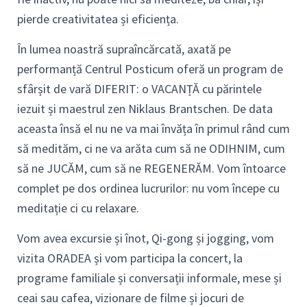
pierde creativitatea și eficiența.
În lumea noastră supraîncărcată, axată pe
performanță Centrul Posticum oferă un program de
sfârșit de vară DIFERIT: o VACANȚĂ cu părintele
iezuit și maestrul zen Niklaus Brantschen. De data
aceasta însă el nu ne va mai învăța în primul rând cum
să medităm, ci ne va arăta cum să ne ODIHNIM, cum
să ne JUCĂM, cum să ne REGENERĂM. Vom întoarce
complet pe dos ordinea lucrurilor: nu vom începe cu
meditație ci cu relaxare.
Vom avea excursie și înot, Qi-gong și jogging, vom
vizita ORADEA și vom participa la concert, la
programe familiale și conversații informale, mese și
ceai sau cafea, vizionare de filme și jocuri de