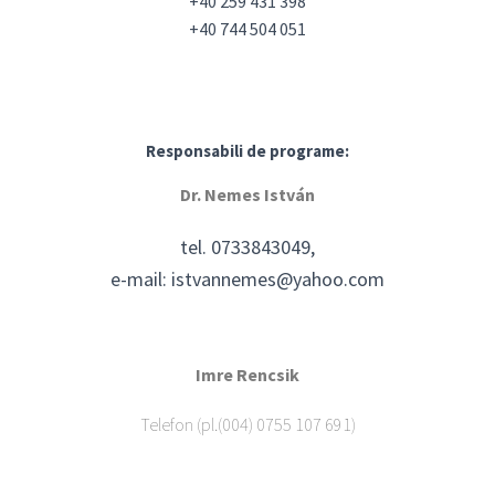
+40 259 431 398
+40 744 504 051
Responsabili de programe:
Dr. Nemes István
tel. 0733843049,
e-mail: istvannemes@yahoo.com
Imre Rencsik
Telefon (pl.(004) 0755 107 691)