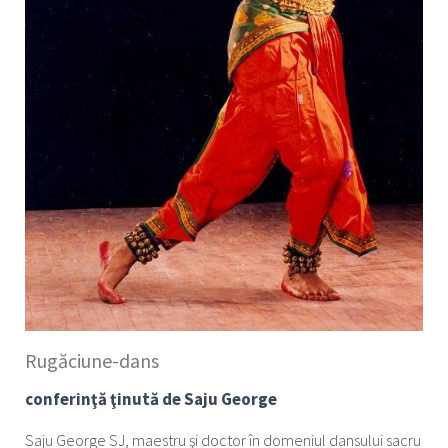
Rugăciune-dans
conferinţă ţinută de Saju George
Saju George SJ, maestru şi doctor în domeniul dansului sacru