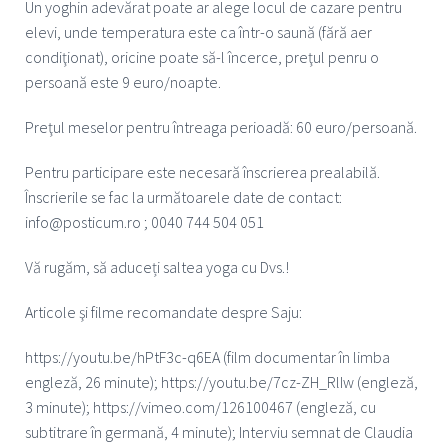
Un yoghin adevărat poate ar alege locul de cazare pentru
elevi, unde temperatura este ca într-o saună (fără aer
condiţionat), oricine poate să-l încerce, preţul penru o
persoană este 9 euro/noapte.
Preţul meselor pentru întreaga perioadă: 60 euro/persoană.
Pentru participare este necesară înscrierea prealabilă.
Înscrierile se fac la următoarele date de contact:
info@posticum.ro ; 0040 744 504 051
Vă rugăm, să aduceți saltea yoga cu Dvs.!
Articole şi filme recomandate despre Saju:
https://youtu.be/hPtF3c-q6EA (film documentar în limba
engleză, 26 minute); https://youtu.be/7cz-ZH_RlIw (engleză,
3 minute); https://vimeo.com/126100467 (engleză, cu
subtitrare în germană, 4 minute); Interviu semnat de Claudia