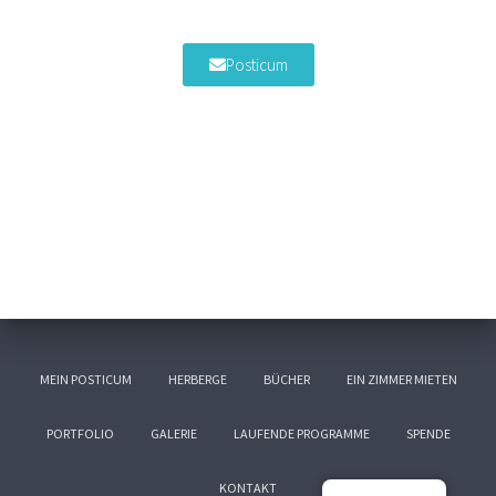
Posticum
MEIN POSTICUM
HERBERGE
BÜCHER
EIN ZIMMER MIETEN
PORTFOLIO
GALERIE
LAUFENDE PROGRAMME
SPENDE
KONTAKT