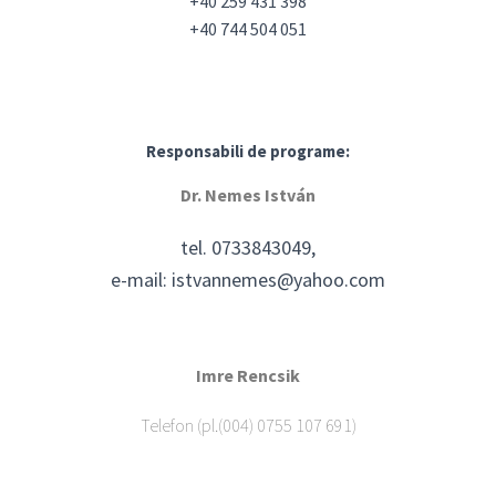
+40 259 431 398
+40 744 504 051
Responsabili de programe:
Dr. Nemes István
tel. 0733843049,
e-mail: istvannemes@yahoo.com
Imre Rencsik
Telefon (pl.(004) 0755 107 691)