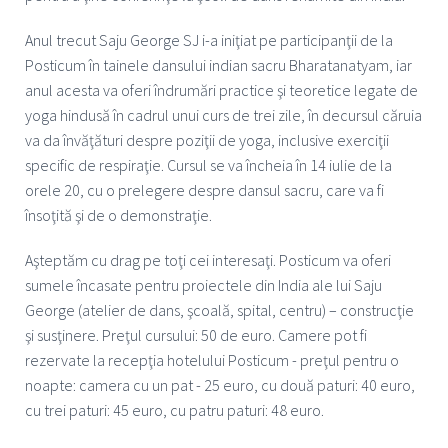
Anul trecut Saju George SJ i-a iniţiat pe participanţii de la
Posticum în tainele dansului indian sacru Bharatanatyam, iar
anul acesta va oferi îndrumări practice şi teoretice legate de
yoga hindusă în cadrul unui curs de trei zile, în decursul căruia
va da învăţături despre poziţii de yoga, inclusive exerciţii
specific de respiraţie. Cursul se va încheia în 14 iulie de la
orele 20, cu o prelegere despre dansul sacru, care va fi
însoţită şi de o demonstraţie.
Aşteptăm cu drag pe toţi cei interesaţi. Posticum va oferi
sumele încasate pentru proiectele din India ale lui Saju
George (atelier de dans, şcoală, spital, centru) – construcţie
şi susţinere. Preţul cursului: 50 de euro. Camere pot fi
rezervate la recepţia hotelului Posticum - preţul pentru o
noapte: camera cu un pat - 25 euro, cu două paturi: 40 euro,
cu trei paturi: 45 euro, cu patru paturi: 48 euro.