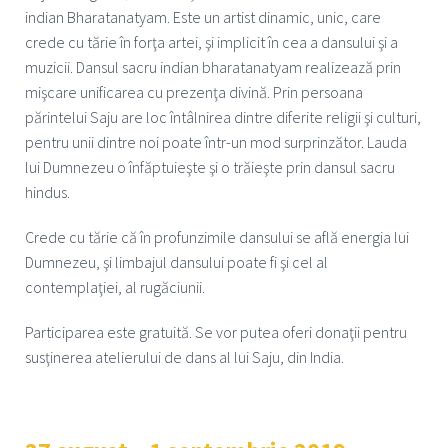
indian Bharatanatyam. Este un artist dinamic, unic, care
crede cu tărie în forţa artei, şi implicit în cea a dansului şi a
muzicii. Dansul sacru indian bharatanatyam realizează prin
mişcare unificarea cu prezenţa divină. Prin persoana
părintelui Saju are loc întâlnirea dintre diferite religii şi culturi,
pentru unii dintre noi poate într-un mod surprinzător. Lauda
lui Dumnezeu o înfăptuieşte şi o trăieşte prin dansul sacru
hindus.
Crede cu tărie că în profunzimile dansului se află energia lui
Dumnezeu, şi limbajul dansului poate fi şi cel al
contemplaţiei, al rugăciunii.
Participarea este gratuită. Se vor putea oferi donaţii pentru
susţinerea atelierului de dans al lui Saju, din India.