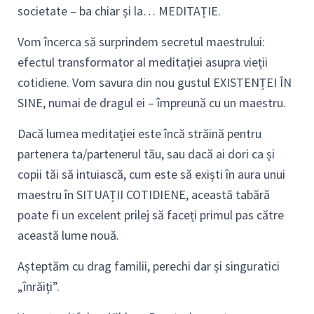
societate – ba chiar și la… MEDITAȚIE.
Vom încerca să surprindem secretul maestrului:
efectul transformator al meditației asupra vieții
cotidiene. Vom savura din nou gustul EXISTENȚEI ÎN
SINE, numai de dragul ei – împreună cu un maestru.
Dacă lumea meditației este încă străină pentru
partenera ta/partenerul tău, sau dacă ai dori ca și
copii tăi să intuiască, cum este să exiști în aura unui
maestru în SITUAȚII COTIDIENE, această tabără
poate fi un excelent prilej să faceți primul pas către
această lume nouă.
Așteptăm cu drag familii, perechi dar și singuratici
„înrăiți”.