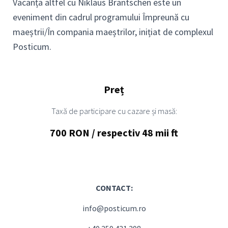
Vacanța altfel cu Niklaus Brantschen este un
eveniment din cadrul programului Împreună cu
maeștrii/În compania maeștrilor, inițiat de complexul
Posticum.
Preț
Taxă de participare cu cazare și masă:
700 RON / respectiv 48 mii ft
CONTACT:
info@posticum.ro