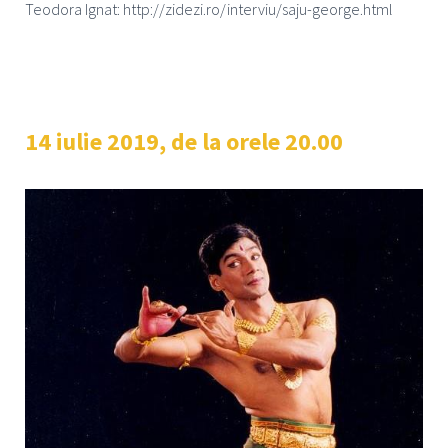
Teodora Ignat: http://zidezi.ro/interviu/saju-george.html
14 iulie 2019, de la orele 20.00