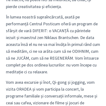
pierde creativitatea și eficiența.
În lumea noastră supraîncărcată, axată pe
performanță Centrul Posticum oferă un program de
sfârșit de vară DIFERIT: o VACANȚĂ cu părintele
iezuit și maestrul zen Niklaus Brantschen. De data
aceasta însă el nu ne va mai învăța în primul rând cum
să medităm, ci ne va arăta cum să ne ODIHNIM, cum
să ne JUCĂM, cum să ne REGENERĂM. Vom întoarce
complet pe dos ordinea lucrurilor: nu vom începe cu
meditație ci cu relaxare.
Vom avea excursie și înot, Qi-gong și jogging, vom
vizita ORADEA și vom participa la concert, la
programe familiale și conversații informale, mese și
ceai sau cafea, vizionare de filme și jocuri de