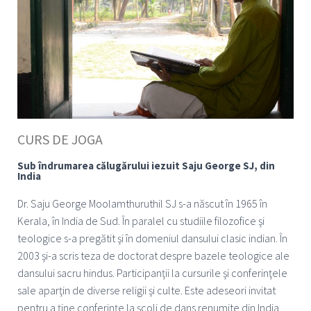
CURS DE JOGA
Sub îndrumarea călugărului iezuit Saju George SJ, din
India
Dr. Saju George Moolamthuruthil SJ s-a născut în 1965 în
Kerala, în India de Sud. În paralel cu studiile filozofice şi
teologice s-a pregătit şi în domeniul dansului clasic indian. În
2003 şi-a scris teza de doctorat despre bazele teologice ale
dansului sacru hindus. Participanţii la cursurile şi conferinţele
sale aparţin de diverse religii şi culte. Este adeseori invitat
pentru a ţine conferinţe la şcoli de dans renumite din India.