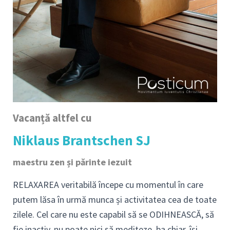
Vacanță altfel cu
Niklaus Brantschen SJ
maestru zen și părinte iezuit
RELAXAREA veritabilă începe cu momentul în care
putem lăsa în urmă munca și activitatea cea de toate
zilele. Cel care nu este capabil să se ODIHNEASCĂ, să
fie inactiv, nu poate nici să mediteze, ba chiar, își