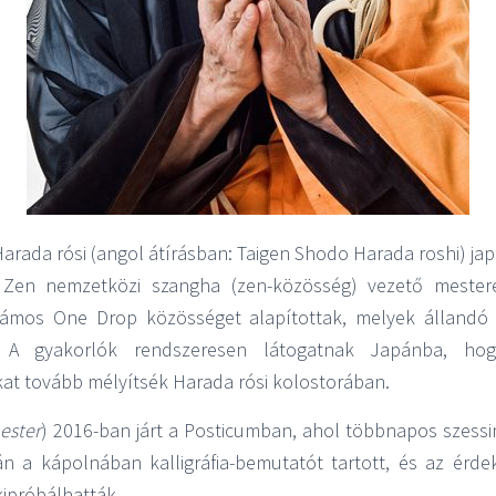
arada rósi (angol átírásban: Taigen Shodo Harada roshi) ja
en nemzetközi szangha (zen-közösség) vezető mestere
számos One Drop közösséget alapítottak, melyek állandó
. A gyakorlók rendszeresen látogatnak Japánba, hog
kat tovább mélyítsék Harada rósi kolostorában
.
ester
) 2016-ban járt a Posticumban, ahol többnapos szessin
án a kápolnában kalligráfia-bemutatót tartott, és az érde
kipróbálhatták.