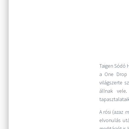
Taigen Sódó H
a One Drop Z
világszerte 
állnak vele
tapasztalatai
A rósi (azaz
m
elvonulás ut
meditációt is 