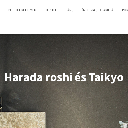
POSTICUM-UL MEU
HOSTEL
CĂRȚI
ÎNCHIRIAȚI O CAMERĂ
POR
Harada roshi és Taikyo