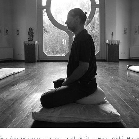
sz éve gyakorolja a zen meditációt, Taigen Sódó Har