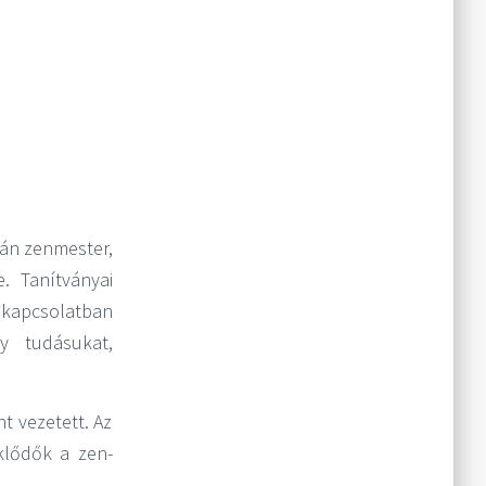
pán zenmester,
. Tanítványai
 kapcsolatban
y tudásukat,
t vezetett. Az
klődők a zen-