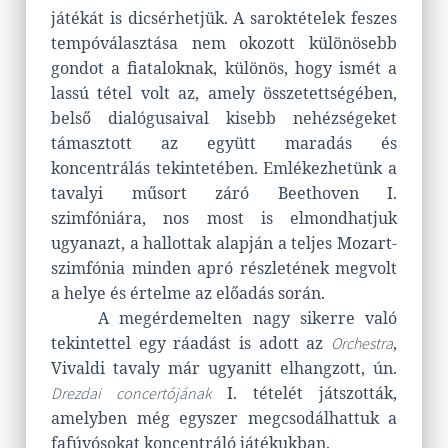
játékát is dicsérhetjük. A saroktételek feszes
tempóválasztása nem okozott különösebb
gondot a fiataloknak, különös, hogy ismét a
lassú tétel volt az, amely összetettségében,
belső dialógusaival kisebb nehézségeket
támasztott az együtt maradás és
koncentrálás tekintetében. Emlékezhetünk a
tavalyi műsort záró Beethoven I.
szimfóniára, nos most is elmondhatjuk
ugyanazt, a hallottak alapján a teljes Mozart-
szimfónia minden apró részletének megvolt
a helye és értelme az előadás során.
A megérdemelten nagy sikerre való
tekintettel egy ráadást is adott az
,
Orchestra
Vivaldi tavaly már ugyanitt elhangzott, ún.
I. tételét játszották,
Drezdai concertójának
amelyben még egyszer megcsodálhattuk a
fafúvósokat koncentráló játékukban.