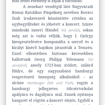
más zenei esemény is zajlik a városban.
A zenekart vendégül látó Nagyváradi
Római Katolikus Püspökség nevében Kovács
Zsolt irodavezető köszöntötte röviden az
egybegyűlteket és jöhetett a koncert. Szinte
mindenki ismeri Händel
, sokan
Vízi zenéjét
még azt is tudni véljük, hogy I. György
kiengesztelésére komponálta a szerző és a
királyt kísérő hajókon játszották a Temzén.
Ezzel ellentétben biztosan kevesebben
hallottunk Georg Philipp Telemann
Vízi
, amely 1723-ban íródott, szilárd
zenéjéről
földre, de egy nagyszabású hamburgi
tengerészeti ünnepség alkalmából – az
alcíme
, vagyis a
Hamburger Ebb und Fluth
hamburgi jellegzetes tölcsértorkolat
apályára és dagályára utal. Ennek nyitánya
hangzott el rögtön a koncert elején. Egyből a