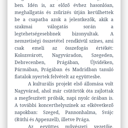
ben. Idén is, az előző évhez hasonlóan,
meghallgatás és zsűrizés útján kerülhettek
be a csapatba azok a jelentkezők, akik a
szakmai válogatás során a
legtehetségesebbnek bizonyultak. A
nemzetiségi összetétel rendkívül színes, ami
csak emeli az összefogás értékét:
Kolozsvárott, Nagyváradon, Szegeden,
Debrecenben, Prágában, Újvidéken,
Pármában, Prágában és Madridban tanuló
fiatalok nyertek felvételt az együttesbe.
A kulturális projekt első állomása volt
Nagyvárad, ahol már csütörtök óta zajlottak
a megfeszített próbák, napi nyolc órában is.
A további koncerthelyszínek az elkövetkező
napokban: Szeged, Pannonhalma, Svájc
(Rüthi és Appenzell), illetve Prága.
Az együttes művészeti vezetője,