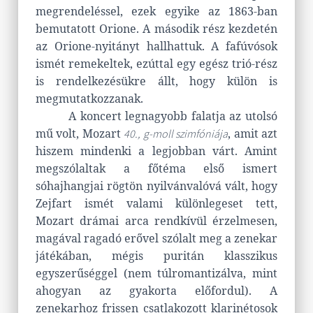
megrendeléssel, ezek egyike az 1863-ban
bemutatott Orione. A második rész kezdetén
az Orione-nyitányt hallhattuk. A fafúvósok
ismét remekeltek, ezúttal egy egész trió-rész
is rendelkezésükre állt, hogy külön is
megmutatkozzanak.
A koncert legnagyobb falatja az utolsó
mű volt, Mozart
, amit azt
40., g-moll szimfóniája
hiszem mindenki a legjobban várt. Amint
megszólaltak a főtéma első ismert
sóhajhangjai rögtön nyilvánvalóvá vált, hogy
Zejfart ismét valami különlegeset tett,
Mozart drámai arca rendkívül érzelmesen,
magával ragadó erővel szólalt meg a zenekar
játékában, mégis puritán klasszikus
egyszerűséggel (nem túlromantizálva, mint
ahogyan az gyakorta előfordul). A
zenekarhoz frissen csatlakozott klarinétosok