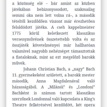
a közönség elé – bár amint az közben
játékában bebizonyosodott, szakmailag
semmi oka nem lett volna rá–, a második
tételtől kezdődően viszont már érezhetően
feloldódott játéka. A cseh kappelmeister
1775 körül keletkezett klasszikus
versenyművének összetettebb volta és az
összjáték követelményei már hallhatóan
valamivel nagyobb nehézséget támasztottak
a fiataloknak, mint az ezt megelőző barokk
művek.
Johann Christian Bach, a „nagy” Bach
11. gyermekeként született, a barokk mester
második, Anna Magdalenával való
házasságából. A „Milánói” és „Londoni”
Bachként is számon tartott klasszikus
szerzőnek Londonnal való kapcsolata a King’s
Theatre felkérésével kezdődött, két opera