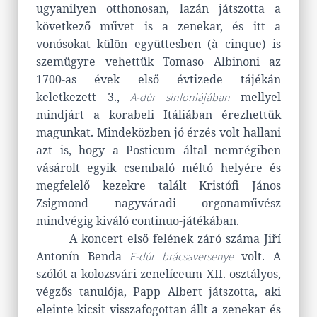
ugyanilyen otthonosan, lazán játszotta a
következő művet is a zenekar, és itt a
vonósokat külön együttesben (à cinque) is
szemügyre vehettük Tomaso Albinoni az
1700-as évek első évtizede tájékán
keletkezett 3.,
mellyel
A-dúr sinfoniájában
mindjárt a korabeli Itáliában érezhettük
magunkat. Mindeközben jó érzés volt hallani
azt is, hogy a Posticum által nemrégiben
vásárolt egyik csembaló méltó helyére és
megfelelő kezekre talált Kristófi János
Zsigmond nagyváradi orgonaművész
mindvégig kiváló continuo-játékában.
A koncert első felének záró száma Jiří
Antonín Benda
volt. A
F-dúr brácsaversenye
szólót a kolozsvári zenelíceum XII. osztályos,
végzős tanulója, Papp Albert játszotta, aki
eleinte kicsit visszafogottan állt a zenekar és