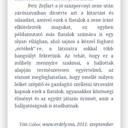
Petr Zejfart a jó százpercnyi zene után
zárószavaiban dicsérte azt a kitartást és
odaadást, amivel ezek a fiatalok a zene iránt
elkötelezték magukat, ez egyben
példamutató más fiatalok számára is egy
olyan világban, ahol sajnos a kézzel fogható
„értékek”-re, a látszatra sokkal több
hangsúlyt fektetünk. Az tehát, hogy ez a
műhely mennyire szakmai, a hallottak
alapján természetesen egyértelmű, az
viszont megfoghatatlan, hogy emellé milyen
lelket szépítő és gazdagító szellemi útravalót
kapnak ezek a fiatalok, ugyanakkor közösségi
élményt és az együtt játszás örömét, amit a
hallgatóságnak is átadhatnak.
www.erdely.ma, 2011. szeptember
Tóth Gábor,