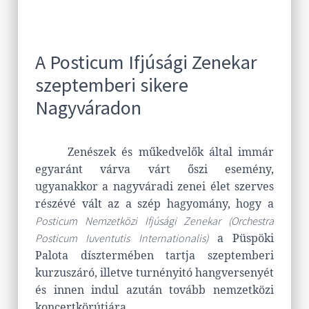
A Posticum Ifjúsági Zenekar
szeptemberi sikere
Nagyváradon
Zenészek és műkedvelők által immár
egyaránt várva várt őszi esemény,
ugyanakkor a nagyváradi zenei élet szerves
részévé vált az a szép hagyomány, hogy a
Posticum Nemzetközi Ifjúsági Zenekar (Orchestra
a Püspöki
Posticum Iuventutis Internationalis)
Palota dísztermében tartja szeptemberi
kurzuszáró, illetve turnényitó hangversenyét
és innen indul azután tovább nemzetközi
koncertkörútjára.