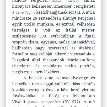
hallotta Pergolesi
, annak
Stabat Materét
bizonyára kellemesen ismerősen csenghetett
a
kezdőhangjainak sora is. A mű a
Salve Regina
mindössze 26 esztendősen elhunyt Pergolesi
egyik utolsó munkája, és ezúttal vélhetően
tisztelgés is volt az itáliai mester
születésének 300. évfordulóján. A fiatal
szoprán tiszta, egyenes, meleg intonációval,
hallhatóan nagy szeretettel és átéléssel
formálta meg szólóját, sikerült visszaadnia a
Pergolesi által újragondolt Mária-antifona
tiszteletre- és csodálatra méltó, puritán,
mégis expresszív légkörét.
A barokk zene szenvedélyessége és
historikus tisztasággal való előadása szintén
kiválóan csengett össze a következő, virtuóz
fúvósszólókat is bőségesen felvonultató
Vivaldi
(RV 577). A mű
g-moll concertóban