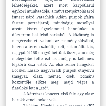
lehetőségeket, azért most kárpótlásul
egykori munkaadója, a művészetpártolásáról
ismert Báró Patachich Ádám püspök (falra
festett portréjáról) mindvégig mosollyal
arcán kísért figyelemmel bennünket a
díszterem bal felső sarkából. A közönség is
megérezhetett valamit az esemény súlyából,
hiszen a terem színültig telt, sokan álltak is,
nagyjából 150-en gyűlhettünk össze, ami még
melegebbé tette ezt az amúgy is kellemes
légkörű őszi estét. Az első zenei hangokat
Böcskei László nagyváradi püspök ötnyelvű
(magyar, olasz, német, cseh, román)
köszöntője előzte meg, majd végre a
fiataloké lett a „szó”.
A kétrészes koncert első fele egy olasz
barokk zenei csokor volt.
Elsőként Vivaldi
(RV
g-moll concertója