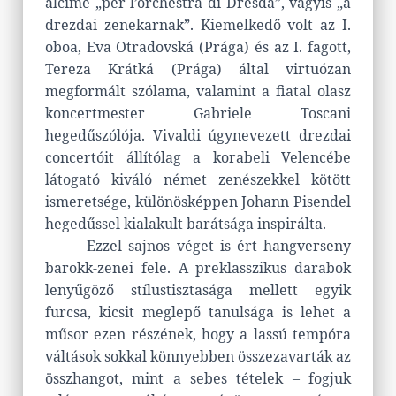
alcíme „per l’orchestra di Dresda”, vagyis „a
drezdai zenekarnak”. Kiemelkedő volt az I.
oboa, Eva Otradovská (Prága) és az I. fagott,
Tereza Krátká (Prága) által virtuózan
megformált szólama, valamint a fiatal olasz
koncertmester Gabriele Toscani
hegedűszólója. Vivaldi úgynevezett drezdai
concertóit állítólag a korabeli Velencébe
látogató kiváló német zenészekkel kötött
ismeretsége, különösképpen Johann Pisendel
hegedűssel kialakult barátsága inspirálta.
Ezzel sajnos véget is ért hangverseny
barokk-zenei fele. A preklasszikus darabok
lenyűgöző stílustisztasága mellett egyik
furcsa, kicsit meglepő tanulsága is lehet a
műsor ezen részének, hogy a lassú tempóra
váltások sokkal könnyebben összezavarták az
összhangot, mint a sebes tételek – fogjuk