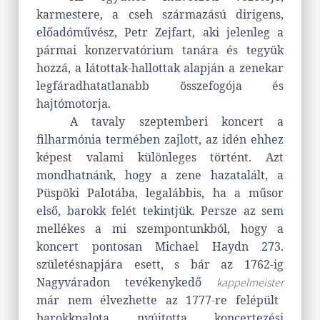
karmestere, a cseh származású dirigens,
előadóművész, Petr Zejfart, aki jelenleg a
pármai konzervatórium tanára és tegyük
hozzá, a látottak-hallottak alapján a zenekar
legfáradhatatlanabb összefogója és
hajtómotorja.
A tavaly szeptemberi koncert a
filharmónia termében zajlott, az idén ehhez
képest valami különleges történt. Azt
mondhatnánk, hogy a zene hazatalált, a
Püspöki Palotába, legalábbis, ha a műsor
első, barokk felét tekintjük. Persze az sem
mellékes a mi szempontunkból, hogy a
koncert pontosan Michael Haydn 273.
születésnapjára esett, s bár az 1762-ig
Nagyváradon tevékenykedő
kappelmeister
már nem élvezhette az 1777-re felépült
barokkpalota nyújtotta koncertezési