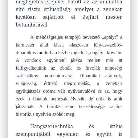
meglepetés erejével hatott az az ámulatba
ejtő tiszta stílushűség, amelyet a zenekar
kiválóan sajátított el Zejfart mester
betanításával.
A méltóságteljes tempójú bevezető „apályt” a
karmester által kicsit olaszosan fényes-szellős-
dinamikus modorban kézbe ragadott „dagály” követte.
A vonósok egyöntetű játéka mellett már itt
felfigyelhettünk az oboák és fuvolák minőségi
szólisztikus momentumaira. Dinamikai arányok,
világosság, érthető megformálás, a zenekari
együttjátszás öröme vált nyilvánvalóvá és az, hogy
ezek a fiatalok nemcsak élvezik, de értik is amit
játszanak. A barokk zene beszédessége sajátos
historikus nyelvén szólalt meg.
Hangszertechnika és stílus
szempontjából egyénien és együtt is