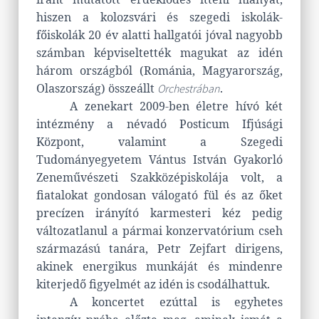
hiszen a kolozsvári és szegedi iskolák-
főiskolák 20 év alatti hallgatói jóval nagyobb
számban képviseltették magukat az idén
három országból (Románia, Magyarország,
Olaszország) összeállt
.
Orchestrában
A zenekart 2009-ben életre hívó két
intézmény a névadó Posticum Ifjúsági
Központ, valamint a Szegedi
Tudományegyetem Vántus István Gyakorló
Zeneművészeti Szakközépiskolája volt, a
fiatalokat gondosan válogató fül és az őket
precízen irányító karmesteri kéz pedig
változatlanul a pármai konzervatórium cseh
származású tanára, Petr Zejfart dirigens,
akinek energikus munkáját és mindenre
kiterjedő figyelmét az idén is csodálhattuk.
A koncertet ezúttal is egyhetes