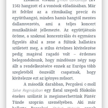
156) hangzott el a vonósok előadásában. Már
itt feltűnt az a ritmikailag precíz és
együtthangzó, minden hamis hangtól mentes
dallamvezetés, ami a teljes koncert
muzikalitását jellemezte. Az együttjátszás
öröme, a szakmai koncentrálás és egymásra
figyelés által a zene a fülünk hallatára
született meg, a stílus értelmes kivitelezése
pedig magával ragadó volt – érdemes
belegondolnunk, hogy mindössze négy nap
állt a rendelkezésére ennek az Európa több
szegletéből összeállt csapatnak, hogy
kivitelezze ezt az igényes műsort.
A második darabban, Pergolesi c-moll
egy fiatal szegedi főiskolás
Salve Reginájában
énekes szólistát is megismerhettünk Pintér
Tünde szoprán személyében. Aki már