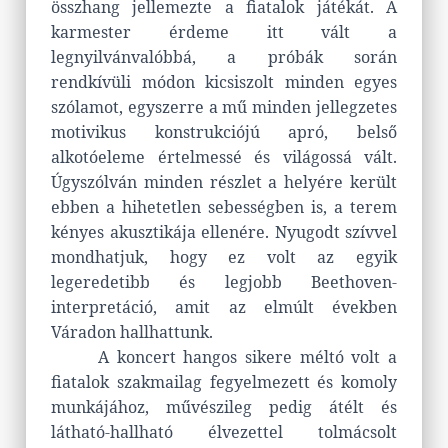
összhang jellemezte a fiatalok játékát. A
karmester érdeme itt vált a
legnyilvánvalóbbá, a próbák során
rendkívüli módon kicsiszolt minden egyes
szólamot, egyszerre a mű minden jellegzetes
motivikus konstrukciójú apró, belső
alkotóeleme értelmessé és világossá vált.
Úgyszólván minden részlet a helyére került
ebben a hihetetlen sebességben is, a terem
kényes akusztikája ellenére. Nyugodt szívvel
mondhatjuk, hogy ez volt az egyik
legeredetibb és legjobb Beethoven-
interpretáció, amit az elmúlt években
Váradon hallhattunk.
A koncert hangos sikere méltó volt a
fiatalok szakmailag fegyelmezett és komoly
munkájához, művészileg pedig átélt és
látható-hallható élvezettel tolmácsolt