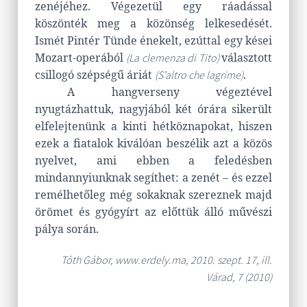
zenéjéhez. Végezetül egy ráadással
köszönték meg a közönség lelkesedését.
Ismét Pintér Tünde énekelt, ezúttal egy kései
Mozart-operából
választott
(La clemenza di Tito)
csillogó szépségű áriát
.
(S’altro che lagrime)
A hangverseny végeztével
nyugtázhattuk, nagyjából két órára sikerült
elfelejtenünk a kinti hétköznapokat, hiszen
ezek a fiatalok kiválóan beszélik azt a közös
nyelvet, ami ebben a feledésben
mindannyiunknak segíthet: a zenét – és ezzel
remélhetőleg még sokaknak szereznek majd
örömet és gyógyírt az előttük álló művészi
pálya során.
Tóth Gábor, www.erdely.ma, 2010. szept. 17, ill.
Várad, 7 (2010)