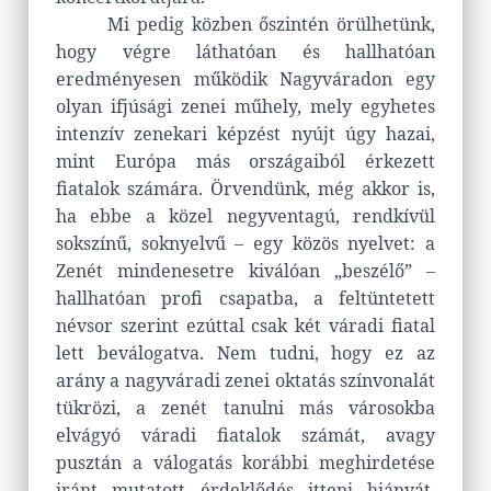
Mi pedig közben őszintén örülhetünk,
hogy végre láthatóan és hallhatóan
eredményesen működik Nagyváradon egy
olyan ifjúsági zenei műhely, mely egyhetes
intenzív zenekari képzést nyújt úgy hazai,
mint Európa más országaiból érkezett
fiatalok számára. Örvendünk, még akkor is,
ha ebbe a közel negyventagú, rendkívül
sokszínű, soknyelvű – egy közös nyelvet: a
Zenét mindenesetre kiválóan „beszélő” –
hallhatóan profi csapatba, a feltüntetett
névsor szerint ezúttal csak két váradi fiatal
lett beválogatva. Nem tudni, hogy ez az
arány a nagyváradi zenei oktatás színvonalát
tükrözi, a zenét tanulni más városokba
elvágyó váradi fiatalok számát, avagy
pusztán a válogatás korábbi meghirdetése
iránt mutatott érdeklődés itteni hiányát,