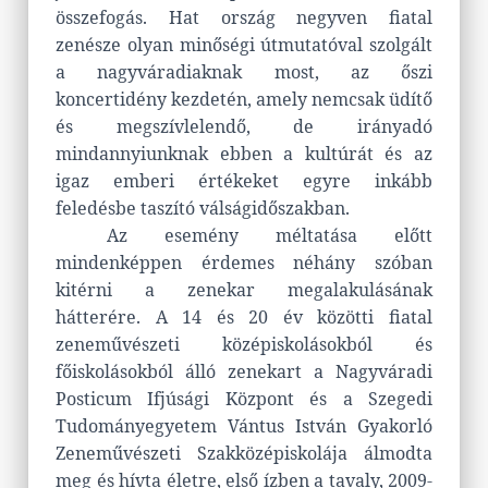
összefogás. Hat ország negyven fiatal
zenésze olyan minőségi útmutatóval szolgált
a nagyváradiaknak most, az őszi
koncertidény kezdetén, amely nemcsak üdítő
és megszívlelendő, de irányadó
mindannyiunknak ebben a kultúrát és az
igaz emberi értékeket egyre inkább
feledésbe taszító válságidőszakban.
Az esemény méltatása előtt
mindenképpen érdemes néhány szóban
kitérni a zenekar megalakulásának
hátterére. A 14 és 20 év közötti fiatal
zeneművészeti középiskolásokból és
főiskolásokból álló zenekart a Nagyváradi
Posticum Ifjúsági Központ és a Szegedi
Tudományegyetem Vántus István Gyakorló
Zeneművészeti Szakközépiskolája álmodta
meg és hívta életre, első ízben a tavaly, 2009-