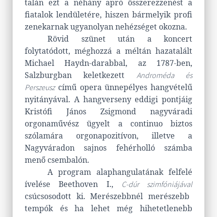
talán ezt a néhány apró összerezzenést a
fiatalok lendületére, hiszen bármelyik profi
zenekarnak ugyanolyan nehézséget okozna.
Rövid szünet után a koncert
folytatódott, méghozzá a méltán hazatalált
Michael Haydn-darabbal, az 1787-ben,
Salzburgban keletkezett
Androméda és
című opera ünnepélyes hangvételű
Perszeusz
nyitányával. A hangverseny eddigi pontjáig
Kristófi János Zsigmond nagyváradi
orgonaművész ügyelt a continuo biztos
szólamára orgonapozitívon, illetve a
Nagyváradon sajnos fehérholló számba
menő csembalón.
A program alaphangulatának felfelé
ívelése Beethoven I.,
C-dúr szimfóniájával
csúcsosodott ki. Merészebbnél merészebb
tempók és ha lehet még hihetetlenebb