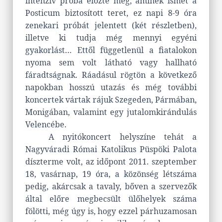
intenzív próba előzte meg, aminek ismét a
Posticum biztosított teret, ez napi 8-9 óra
zenekari próbát jelentett (két részletben),
illetve ki tudja még mennyi egyéni
gyakorlást… Ettől függetlenül a fiatalokon
nyoma sem volt látható vagy hallható
fáradtságnak. Ráadásul rögtön a következő
napokban hosszú utazás és még további
koncertek vártak rájuk Szegeden, Pármában,
Monigában, valamint egy jutalomkirándulás
Velencébe.
A nyitókoncert helyszíne tehát a
Nagyváradi Római Katolikus Püspöki Palota
díszterme volt, az időpont 2011. szeptember
18, vasárnap, 19 óra, a közönség létszáma
pedig, akárcsak a tavaly, bőven a szervezők
által előre megbecsült ülőhelyek száma
fölötti, még úgy is, hogy ezzel párhuzamosan