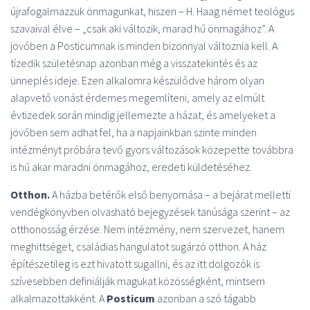
újrafogalmazzuk önmagunkat, hiszen – H. Haag német teológus
szavaival élve – „csak aki változik, marad hű önmagához”. A
jövőben a Posticumnak is minden bizonnyal változnia kell. A
tízedik születésnap azonban még a visszatekintés és az
ünneplés ideje. Ezen alkalomra készülődve három olyan
alapvető vonást érdemes megemlíteni, amely az elmúlt
évtizedek során mindig jellemezte a házat, és amelyeket a
jövőben sem adhat fel, ha a napjainkban szinte minden
intézményt próbára tevő gyors változások közepette továbbra
is hű akar maradni önmagához, eredeti küldetéséhez.
Otthon.
A házba betérők első benyomása – a bejárat melletti
vendégkönyvben olvasható bejegyzések tanúsága szerint – az
otthonosság érzése. Nem intézmény, nem szervezet, hanem
meghittséget, családias hangulatot sugárzó otthon. A ház
építészetileg is ezt hivatott sugallni, és az itt dolgozók is
szívesebben definiálják magukat közösségként, mintsem
alkalmazottakként. A
Posticum
azonban a szó tágabb