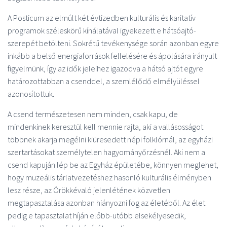
A Posticum az elmúlt két évtizedben kulturális és karitatív
programok széleskörű kínálatával igyekezett e hátsóajtó-
szerepét betölteni. Sokrétű tevékenysége során azonban egyre
inkább a belső energiaforrások fellelésére és ápolására irányult
figyelmünk, így az idők jeleihez igazodva a hátsó ajtót egyre
határozottabban a csenddel, a szemlélődő elmélyüléssel
azonosítottuk.
A csend természetesen nem minden, csak kapu, de
mindenkinek keresztül kell mennie rajta, aki a vallásosságot
többnek akarja megélni kiüresedett népi folklórnál, az egyházi
szertartásokat személytelen hagyományőrzésnél. Aki nem a
csend kapuján lép be az Egyház épületébe, könnyen meglehet,
hogy muzeális tárlatvezetéshez hasonló kulturális élményben
lesz része, az Örökkévaló jelenlétének közvetlen
megtapasztalása azonban hiányozni fog az életéből. Az élet
pedig e tapasztalat híján előbb-utóbb elsekélyesedik,