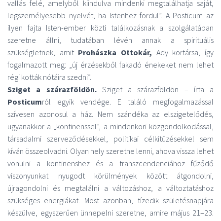
vallás felé, amelyből kiindulva mindenki megtalálhatja saját,
legszemélyesebb nyelvét, ha Istenhez fordul”. A Posticum az
ilyen fajta Isten-ember közti találkozásnak a szolgálatában
szeretne állni, tudatában lévén annak a spirituális
szükségletnek, amit
Prohászka Ottokár,
Ady kortársa, így
fogalmazott meg: „új érzésekből fakadó énekeket nem lehet
régi kották nótáira szedni”.
Sziget a szárazföldön.
Sziget a szárazföldön – írta a
Posticum
ról egyik vendége. E találó megfogalmazással
szívesen azonosul a ház. Nem szándéka az elszigetelődés,
ugyanakkor a „kontinenssel”, a mindenkori közgondolkodással,
társadalmi szerveződésekkel, politikai célkitűzésekkel sem
kíván összeolvadni. Olyan hely szeretne lenni, ahova vissza lehet
vonulni a kontinenshez és a transzcendenciához fűződő
viszonyunkat nyugodt körülmények között átgondolni,
újragondolni és megtalálni a változáshoz, a változtatáshoz
szükséges energiákat. Most azonban, tízedik születésnapjára
készülve, egyszerűen ünnepelni szeretne, amire május 21–23.