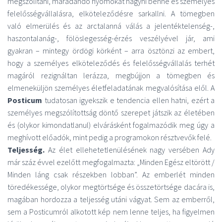
megszólítani, maradandó nyomokat hagyni benne és személyes
felelősségvállalásra, elköteleződésre sarkallni. A tömegben
való elmerülés és az arctalanná válás a jelentéktelenség-,
haszontalanág-, fölöslegesség-érzés veszélyével jár, ami
gyakran – mintegy ördögi körként – arra ösztönzi az embert,
hogy a személyes elköteleződés és felelősségvállalás terhét
magáról rezignáltan lerázza, megbújjon a tömegben és
elmeneküljön személyes életfeladatának megvalósítása elől. A
Posticum
tudatosan igyekszik e tendencia ellen hatni, ezért a
személyes megszólítottság döntő szerepet játszik az életében
és (olykor kimondatlanul) elvárásként fogalmazódik meg úgy a
meghívott előadók, mint pedig a programokon résztvevők felé.
Teljesség.
Az élet ellehetetlenülésének nagy versében Ady
már száz évvel ezelőtt megfogalmazta: „Minden Egész eltörött /
Minden láng csak részekben lobban”. Az emberlét minden
töredékessége, olykor megtörtsége és összetörtsége dacára is,
magában hordozza a teljesség utáni vágyat. Sem az emberről,
sem a Posticumról alkotott kép nem lenne teljes, ha figyelmen