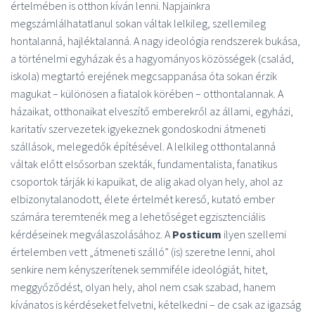
értelmében is otthon kíván lenni. Napjainkra
megszámlálhatatlanul sokan váltak lelkileg, szellemileg
hontalanná, hajléktalanná. A nagy ideológia rendszerek bukása,
a történelmi egyházak és a hagyományos közösségek (család,
iskola) megtartó erejének megcsappanása óta sokan érzik
magukat – különösen a fiatalok körében – otthontalannak. A
házaikat, otthonaikat elveszítő emberekről az állami, egyházi,
karitatív szervezetek igyekeznek gondoskodni átmeneti
szállások, melegedők építésével. A lelkileg otthontalanná
váltak előtt elsősorban szekták, fundamentalista, fanatikus
csoportok tárják ki kapuikat, de alig akad olyan hely, ahol az
elbizonytalanodott, élete értelmét kereső, kutató ember
számára teremtenék meg a lehetőséget egzisztenciális
kérdéseinek megválaszolásához. A
Posticum
ilyen szellemi
értelemben vett „átmeneti szálló” (is) szeretne lenni, ahol
senkire nem kényszerítenek semmiféle ideológiát, hitet,
meggyőződést, olyan hely, ahol nem csak szabad, hanem
kívánatos is kérdéseket felvetni, kételkedni – de csak az igazság