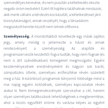
szenvedélyes keresése, és nem pusztán a kételkedés okozta
negatív öröm kedvéért. Ezért itt hajlékra találhatnak mindazok,
akik merik vállalni a kérdezés kockázatát, a kételkedéssel járó
bizonytalanságot, annak veszélyét, hogy a társadalom
megszokott keretei között nem lelnek otthonra.
Személyesség.
A mondottakból következik egy másik sajátos
jegy, amely mindig is jellemezte a házat és annak
rendezvényeit: a személyesség. Az alapítók és
programszervezők kezdettől fogva tudták, hogy nem fognak (és
nem is állt szándékukban) tömegeket megmozgatni. Egyéni
kezdeményezések eredményeként és nagyon sok barát,
szimpatizáns ötlete, személyes erőfeszítése révén született
meg a ház. A különböző programok túlnyomó többsége mind a
mai napig egyéni kötődések, személyes kapcsolatok révén
alakul ki. Nem tömegrendezvények szervezése a cél, hanem
olyan személyes találkozások lehetőségének a megteremtése,
ahol a közös együttlét öröme és varázsa képes az egyént