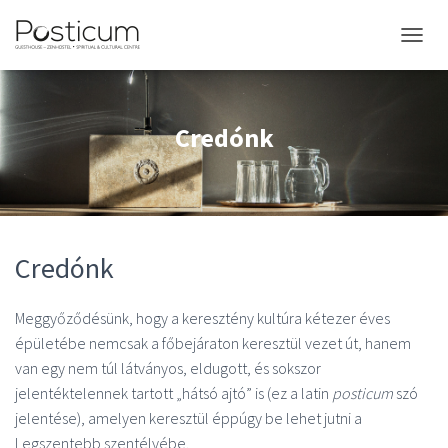
NAVIGÁ
Credónk
Credónk
Meggyőződésünk, hogy a keresztény kultúra kétezer éves
épületébe nemcsak a főbejáraton keresztül vezet út, hanem
van egy nem túl látványos, eldugott, és sokszor
jelentéktelennek tartott „hátsó ajtó” is (ez a latin
posticum
szó
jelentése), amelyen keresztül éppúgy be lehet jutni a
Legszentebb szentélyébe.