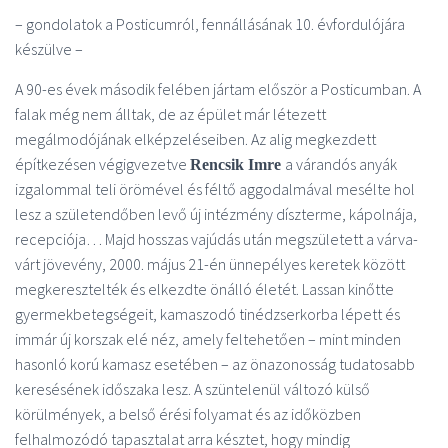
– gondolatok a Posticumról, fennállásának 10. évfordulójára
készülve –
A 90-es évek második felében jártam először a Posticumban. A
falak még nem álltak, de az épület már létezett
megálmodójának elképzeléseiben. Az alig megkezdett
építkezésen végigvezetve
a várandós anyák
Rencsik Imre
izgalommal teli örömével és féltő aggodalmával mesélte hol
lesz a születendőben levő új intézmény díszterme, kápolnája,
recepciója… Majd hosszas vajúdás után megszületett a várva-
várt jövevény, 2000. május 21-én ünnepélyes keretek között
megkeresztelték és elkezdte önálló életét. Lassan kinőtte
gyermekbetegségeit, kamaszodó tinédzserkorba lépett és
immár új korszak elé néz, amely feltehetően – mint minden
hasonló korú kamasz esetében – az önazonosság tudatosabb
keresésének időszaka lesz. A szüntelenül változó külső
körülmények, a belső érési folyamat és az időközben
felhalmozódó tapasztalat arra késztet, hogy mindig