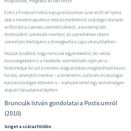
ellaposodik, megfakul és ízét veszti.
Ezért a Posticum hátsó kapuja elsősorban azok előtt áll nyitva,
akik a mindennapokhoz nélkülözhetetlenül szükséges életadó
erőforrást a csendes szemlélődésből, a kontemplatív
életmódból szeretnék meríteni, és szeretnének rálelni
személyes életútjukra a tömegkultúra zajos útvesztőjében.
Hisszük továbbá, hogy nemcsak egyénekként, de vallási
közösségekként is a meditatív szemlélődés útján járva
fedezhetjük fel azt a minden világvallásban megtalálható közös
forrást, amelyből merítve – a történelmi, kulturális és teológiai
különbözőségek ellenére is – esélyünk lehet egy testvériségen
alapuló társadalmat építeni.
Bruncsák István gondolatai a Posticumról
(2010)
Sziget a szárazföldön