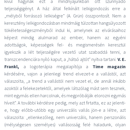
kívül hagynák ezt a mindnyájunkban ott szunnyadó
teljességigényt. A ház által felkínált lelkigondozás erre a
„mélyből forrásozó lelkiségre” (A. Grün) összpontosít. Nem a
keresztény lelkigondozásban mindmáig túlzottan hangsúlyozott
tökéletességeszményből indul ki, amelynek az elvárásaihoz
képest mindig alulmarad az ember, hanem az egyéni
adottságok, képességek fel- és megismerésén keresztül
igyekszik a lét teljességére vezető utat szabaddá tenni, a
transzcendenciára nyíló kaput, a „hátsó ajtót” nyitva tartani.
V. E.
Frankl,
a logoterápia megalapítója a
Time magazin
kérdésére, vajon a jelenlegi trend elvezet-e a vallástól, azt
válaszolta, „a trend a vallástól nem vezet el, de annál inkább
azoktól a felekezetektől, amelyek látszólag mást sem tesznek,
mint egymás ellen harcolnak, és megpróbálják elorozni egymás
híveit”. A további kérdésre pedig, mely azt firtatta, ez az jelenti-
e, hogy előbb-utóbb egy univerzális vallás jön-e a létre, azt
válaszolta: „ellenkezőleg, nem univerzális, hanem perszonális
(mélységesen személyes) vallásosság felé haladunk, olyan