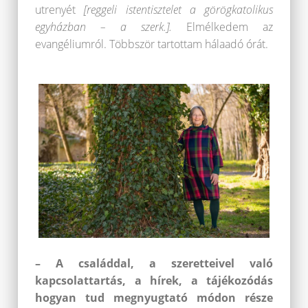
utrenyét
[reggeli istentisztelet a görögkatolikus
egyházban – a szerk.].
Elmélkedem az
evangéliumról. Többször tartottam hálaadó órát.
– A családdal, a szeretteivel való
kapcsolattartás, a hírek, a tájékozódás
hogyan tud megnyugtató módon része