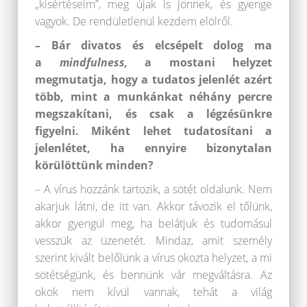
„kísértéseim”, meg újak is jönnek, és gyenge
vagyok. De rendületlenül kezdem elölről.
– Bár divatos és elcsépelt dolog ma
a
mindfulness
,
a mostani helyzet
megmutatja, hogy a tudatos jelenlét azért
több, mint a munkánkat néhány percre
megszakítani, és csak a légzésünkre
figyelni. Miként lehet tudatosítani a
jelenlétet, ha ennyire bizonytalan
körülöttünk minden?
– A vírus hozzánk tartozik, a sötét oldalunk. Nem
akarjuk látni, de itt van. Akkor távozik el tőlünk,
akkor gyengül meg, ha belátjuk és tudomásul
vesszük az üzenetét. Mindaz, amit személy
szerint kivált belőlünk a vírus okozta helyzet, a mi
sötétségünk, és bennünk vár megváltásra. Az
okok nem kívül vannak, tehát a világ