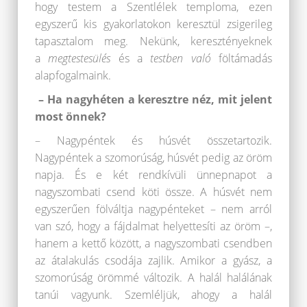
hogy testem a Szentlélek temploma, ezen
egyszerű kis gyakorlatokon keresztül zsigerileg
tapasztalom meg. Nekünk, keresztényeknek
a
me
g
testesülés
és a
testben való
föltámadás
alapfogalmaink.
– Ha nagyhéten a keresztre néz, mit jelent
most önnek?
– Nagypéntek és húsvét összetartozik.
Nagypéntek a szomorúság, húsvét pedig az öröm
napja. És e két rendkívüli ünnepnapot a
nagyszombati csend köti össze. A húsvét nem
egyszerűen fölváltja nagypénteket – nem arról
van szó, hogy a fájdalmat helyettesíti az öröm –,
hanem a kettő között, a nagyszombati csendben
az átalakulás csodája zajlik. Amikor a gyász, a
szomorúság örömmé változik. A halál halálának
tanúi vagyunk. Szemléljük, ahogy a halál