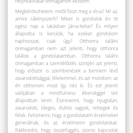
helyreállítását önmagamon kezdem.
Megkérdezhetem: mitől foszt meg a vírus? Mi az,
amire rákényszerít? Miket is gondolok én itt
egész nap a lakásban járva-kelve? És milyen
állapotba is kerülök, ha ezeket gondolom
naphosszat, csak úgy? Otthonra találni
önmagamban nem azt jelenti, hogy otthonra
találok a gondolataimban. Otthonra találni
önmagamban a szemlélődés szintjén azt jelenti,
hogy először is szembenézek a bennem lévő
zavarodottsággal, félelemmel, és azt mondom: az
én otthonom most így néz ki. És ezt jelenti
valójában a mindfulness: éberséggel teli
állapotban lenni. Észrevenni, hogy nyugtalan,
zavarodott, ideges, dühös vagyok, rettegek és
félek. Felismerni, hogy a gondolataim érzelmeket
generálnak, és az érzelmeim gondolatokat.
Ráébredni, hogy összefüggés, szoros kapcsolat