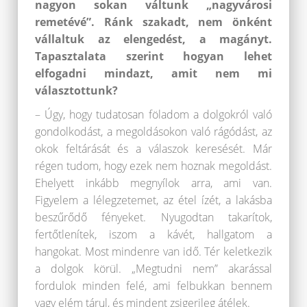
nagyon sokan váltunk „nagyvárosi
remetévé”. Ránk szakadt, nem önként
vállaltuk az elengedést, a magányt.
Tapasztalata szerint hogyan lehet
elfogadni mindazt, amit nem mi
választottunk?
– Úgy, hogy tudatosan föladom a dolgokról való
gondolkodást, a megoldásokon való rágódást, az
okok feltárását és a válaszok keresését. Már
régen tudom, hogy ezek nem hoznak megoldást.
Ehelyett inkább megnyílok arra, ami van.
Figyelem a lélegzetemet, az étel ízét, a lakásba
beszűrődő fényeket. Nyugodtan takarítok,
fertőtlenítek, iszom a kávét, hallgatom a
hangokat. Most mindenre van idő. Tér keletkezik
a dolgok körül. „Megtudni nem” akarással
fordulok minden felé, ami felbukkan bennem
vagy elém tárul, és mindent zsigerileg átélek.