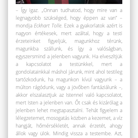
– Így igaz. „Onnan tudhatod, hogy mire van a
legnagyobb szükséged, hogy éppen az van” –
mondja
Eckhart Tolle
. Ezek a gyakorlatok azért is
nagyon értékesek, mert azáltal, hogy a testi
érzeteinket figyeljük, magunkhoz térünk,
magunkba szállunk, és így a valóságban,
egyszersmind a jelenben vagyunk. Ha elveszítjük
a kapcsolatot a testünkkel, mert a
gondolatainkkal máshol járunk, mint ahol testileg
tartózkodunk, ha magunkon kívül vagyunk – a
múlton rágódunk, vagy a jövőben fantáziálunk –,
akkor elszalasztjuk az Istennel való kapcsolatot,
mert Isten a jelenben van. Őt csak és kizárólag a
jelenben lehet megtapasztalni. Tehát figyelem a
lélegzetemet, mosogatás közben a kezemet, a víz
hangját, hőmérsékletét, annak érzetét, ahogy
állok vagy ülök. Mindig vissza a testembe. Azt,