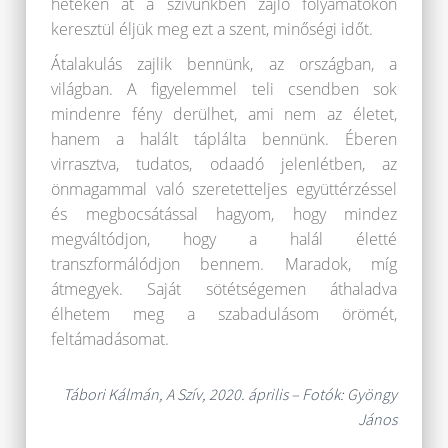
heteken át a szívünkben zajló folyamatokon
keresztül éljük meg ezt a szent, minőségi időt.
Átalakulás zajlik bennünk, az országban, a
világban. A figyelemmel teli csendben sok
mindenre fény derülhet, ami nem az életet,
hanem a halált táplálta bennünk. Éberen
virrasztva, tudatos, odaadó jelenlétben, az
önmagammal való szeretetteljes együttérzéssel
és megbocsátással hagyom, hogy mindez
megváltódjon, hogy a halál életté
transzformálódjon bennem. Maradok, míg
átmegyek. Saját sötétségemen áthaladva
élhetem meg a szabadulásom örömét,
feltámadásomat.
Tábori Kálmán, A Szív, 2020. április – Fotók: Gyöngy
János