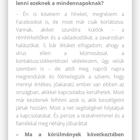
lenni ezeknek a mindennapoknak?
– Én is követem a híreket, megnézem a
Facebookot is, de most már csak korlátozva.
Vannak, akiket szundira küldök – a
rémhírkeltőket és a vádaskodókat, a zavarosban
halászókat. S bár létüket elfogadom, ahogy a
vírus ellen a kézmosással, a
kontaktuscsökkentéssel védekezem, úgy velük
szemben is – de attól meg napról napra
megrendülök és fölmelegszik a szívem, hogy
mennyi értékes, jóakaratú ember van ebben az
országban, akikkel kapcsolatba kerülhetek. Most
már kezdenek felhívni azok is, akik beszélgetni
jártak hozzám. Most a net segítségével folytatjuk
a kapcsolatokat. És persze a testvéreimmel és a
fiamékkal meg néhány jóbaráttal.
– Ma a körülmények következtében