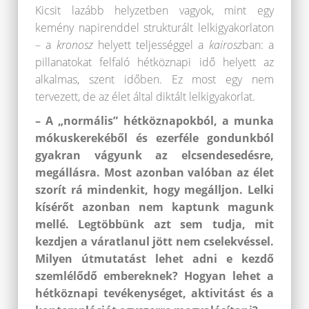
Kicsit lazább helyzetben vagyok, mint egy
kemény napirenddel strukturált lelkigyakorlaton
– a
kronosz
helyett teljességgel a
kairosz
ban: a
pillanatokat felfaló hétköznapi idő helyett az
alkalmas, szent időben. Ez most egy nem
tervezett, de az élet által diktált lelkigyakorlat.
– A „normális” hétköznapokból, a munka
mókuskerekéből és ezerféle gondunkból
gyakran vágyunk az elcsendesedésre,
megállásra. Most azonban valóban az élet
szorít rá mindenkit, hogy megálljon. Lelki
kísérőt azonban nem kaptunk magunk
mellé. Legtöbbünk azt sem tudja, mit
kezdjen a váratlanul jött nem cselekvéssel.
Milyen útmutatást lehet adni e kezdő
szemlélődő embereknek? Hogyan lehet a
hétköznapi tevékenységet, aktivitást és a