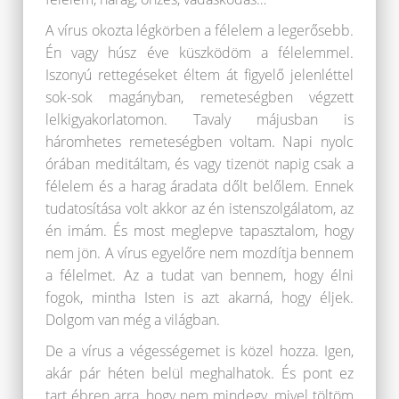
A vírus okozta légkörben a félelem a legerősebb.
Én vagy húsz éve küszködöm a félelemmel.
Iszonyú rettegéseket éltem át figyelő jelenléttel
sok-sok magányban, remeteségben végzett
lelkigyakorlatomon. Tavaly májusban is
háromhetes remeteségben voltam. Napi nyolc
órában meditáltam, és vagy tizenöt napig csak a
félelem és a harag áradata dőlt belőlem. Ennek
tudatosítása volt akkor az én istenszolgálatom, az
én imám. És most meglepve tapasztalom, hogy
nem jön. A vírus egyelőre nem mozdítja bennem
a félelmet. Az a tudat van bennem, hogy élni
fogok, mintha Isten is azt akarná, hogy éljek.
Dolgom van még a világban.
De a vírus a végességemet is közel hozza. Igen,
akár pár héten belül meghalhatok. És pont ez
tart ébren arra, hogy nem mindegy, mivel töltöm