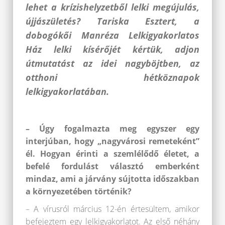
lehet a krízishelyzetből lelki megújulás,
újjászületés?
Tariska Eszter
t, a
dobogókői Manréza Lelkigyakorlatos
Ház lelki kísérőjét kértük, adjon
útmutatást az idei nagyböjtben, az
otthoni hétköznapok
lelkigyakorlatában.
– Úgy fogalmazta meg egyszer egy
interjúban, hogy „nagyvárosi remeteként”
él. Hogyan érinti a szemlélődő életet, a
befelé fordulást választó emberként
mindaz, ami a járvány sújtotta időszakban
a környezetében történik?
– A vírusról március 12-én értesültem, amikor
befejeztem egy lelkigyakorlatot. Az első néhány