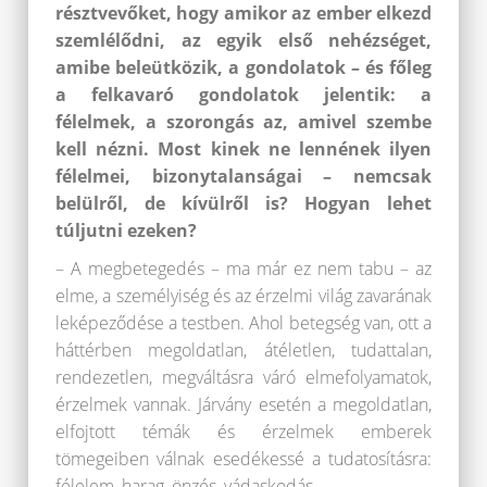
résztvevőket, hogy amikor az ember elkezd
szemlélődni, az egyik első nehézséget,
amibe beleütközik, a gondolatok – és főleg
a felkavaró gondolatok jelentik: a
félelmek, a szorongás az, amivel szembe
kell nézni. Most kinek ne lennének ilyen
félelmei, bizonytalanságai – nemcsak
belülről, de kívülről is? Hogyan lehet
túljutni ezeken?
– A megbetegedés – ma már ez nem tabu – az
elme, a személyiség és az érzelmi világ zavarának
leképeződése a testben. Ahol betegség van, ott a
háttérben megoldatlan, átéletlen, tudattalan,
rendezetlen, megváltásra váró elmefolyamatok,
érzelmek vannak. Járvány esetén a megoldatlan,
elfojtott témák és érzelmek emberek
tömegeiben válnak esedékessé a tudatosításra:
félelem, harag, önzés, vádaskodás…