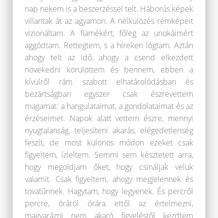
nap nekem is a beszerzéssel telt. Háborús képek
villantak át az agyamon. A nélkülözés rémképeit
vizionáltam. A fiamékért, főleg az unokáimért
aggódtam. Rettegtem, s a híreken lógtam. Aztán
ahogy telt az idő, ahogy a csend elkezdett
növekedni körülöttem és bennem, ebben a
kívülről rám szabott elhatárolódásban és
bezártságban egyszer csak észrevettem
magamat: a hangulataimat, a gondolataimat és az
érzéseimet. Napok alatt vettem észre, mennyi
nyugtalanság, teljesíteni akarás, elégedetlenség
feszít, de most különös módon ezeket csak
figyeltem, ízleltem. Semmi sem késztetett arra,
hogy megoldjam őket, hogy csináljak velük
valamit. Csak figyeltem, ahogy megjelennek és
tovatűnnek. Hagytam, hogy legyenek. És percről
percre, óráról órára ettől az értelmezni,
magyarázni nem akaró figyeléstől kezdtem