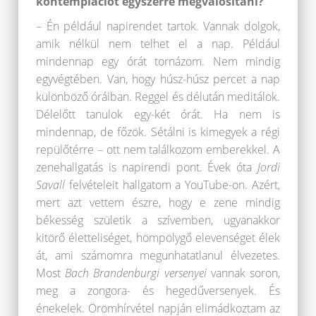
kontemplációt egyszerre megvalósítani?
– Én például napirendet tartok. Vannak dolgok,
amik nélkül nem telhet el a nap. Például
mindennap egy órát tornázom. Nem mindig
egyvégtében. Van, hogy húsz-húsz percet a nap
különböző óráiban. Reggel és délután meditálok.
Délelőtt tanulok egy-két órát. Ha nem is
mindennap, de főzök. Sétálni is kimegyek a régi
repülőtérre – ott nem találkozom emberekkel. A
zenehallgatás is napirendi pont. Évek óta
J
ordi
Savall
felvételeit hallgatom a YouTube-on. Azért,
mert azt vettem észre, hogy e zene mindig
békesség születik a szívemben, ugyanakkor
kitörő életteliséget, hömpölygő elevenséget élek
át, ami számomra megunhatatlanul élvezetes.
Most
Bach
Brandenburgi versenyei
vannak soron,
meg a zongora- és hegedűversenyek. És
énekelek. Örömhírvétel napján elimádkoztam az