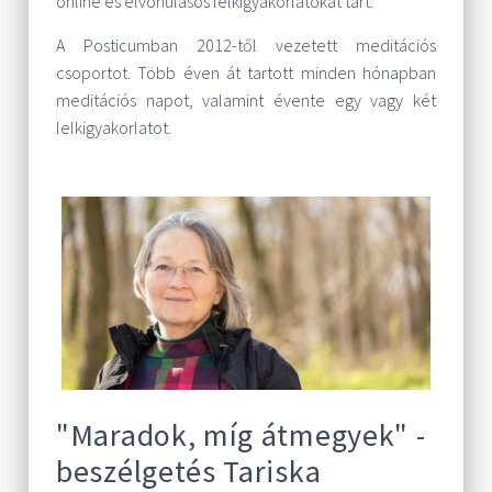
online és elvonulásos lelkigyakorlatokat tart.
A Posticumban 2012-től vezetett meditációs
csoportot. Több éven át tartott minden hónapban
meditációs napot, valamint évente egy vagy két
lelkigyakorlatot.
"Maradok, míg átmegyek" -
beszélgetés Tariska