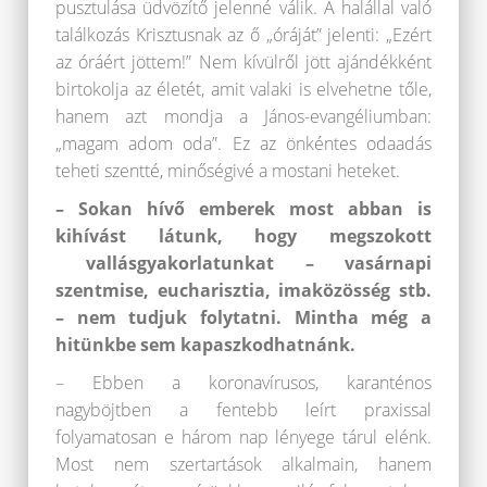
pusztulása üdvözítő jelenné válik. A halállal való
találkozás Krisztusnak az ő „óráját” jelenti: „Ezért
az óráért jöttem!” Nem kívülről jött ajándékként
birtokolja az életét, amit valaki is elvehetne tőle,
hanem azt mondja a János-evangéliumban:
„magam adom oda”. Ez az önkéntes odaadás
teheti szentté, minőségivé a mostani heteket.
– Sokan hívő emberek most abban is
kihívást látunk, hogy megszokott
vallásgyakorlatunkat – vasárnapi
szentmise, eucharisztia, imaközösség stb.
– nem tudjuk folytatni. Mintha még a
hitünkbe sem kapaszkodhatnánk.
– Ebben a koronavírusos, karanténos
nagyböjtben a fentebb leírt praxissal
folyamatosan e három nap lényege tárul elénk.
Most nem szertartások alkalmain, hanem