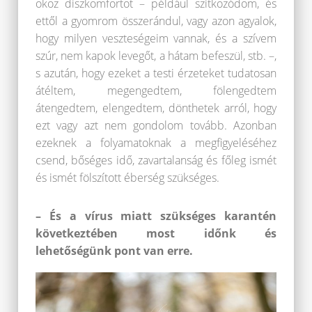
okoz diszkomfortot – például szitkozódom, és
ettől a gyomrom összerándul, vagy azon agyalok,
hogy milyen veszteségeim vannak, és a szívem
szúr, nem kapok levegőt, a hátam befeszül, stb. –,
s azután, hogy ezeket a testi érzeteket tudatosan
átéltem, megengedtem, fölengedtem
átengedtem, elengedtem, dönthetek arról, hogy
ezt vagy azt nem gondolom tovább. Azonban
ezeknek a folyamatoknak a megfigyeléséhez
csend, bőséges idő, zavartalanság és főleg ismét
és ismét fölszított éberség szükséges.
– És a vírus miatt szükséges karantén
következtében most időnk és
lehetőségünk pont van erre.