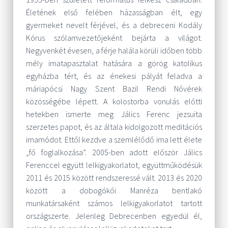
Életének első felében házasságban élt, egy
gyermeket nevelt férjével, és a debreceni Kodály
Kórus szólamvezetőjeként bejárta a világot.
Negyvenkét évesen, a férje halála körüli időben több
mély imatapasztalat hatására a görög katolikus
egyházba tért, és az énekesi pályát feladva a
máriapócsi Nagy Szent Bazil Rendi Nővérek
közösségébe lépett. A kolostorba vonulás előtti
hetekben ismerte meg Jálics Ferenc jezsuita
szerzetes papot, és az általa kidolgozott meditációs
imamódot. Ettől kezdve a szemlélődő ima lett élete
„fő foglalkozása”. 2005-ben adott először Jálics
Ferenccel együtt lelkigyakorlatot, együttműködésük
2011 és 2015 között rendszeressé vált. 2013 és 2020
között a dobogókői Manréza bentlakó
munkatársaként számos lelkigyakorlatot tartott
országszerte. Jelenleg Debrecenben egyedül él,