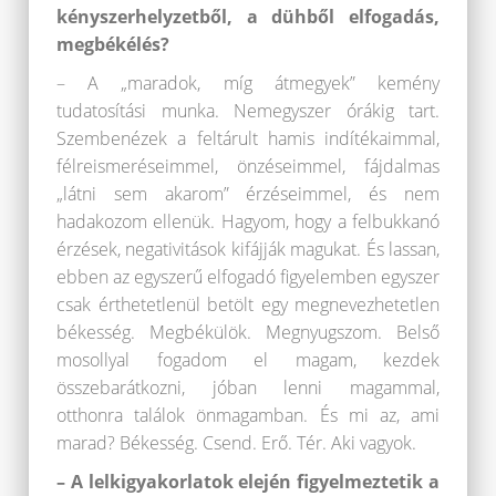
kényszerhelyzetből, a dühből elfogadás,
megbékélés?
– A „maradok, míg átmegyek” kemény
tudatosítási munka. Nemegyszer órákig tart.
Szembenézek a feltárult hamis indítékaimmal,
félreismeréseimmel, önzéseimmel, fájdalmas
„látni sem akarom” érzéseimmel, és nem
hadakozom ellenük. Hagyom, hogy a felbukkanó
érzések, negativitások kifájják magukat. És lassan,
ebben az egyszerű elfogadó figyelemben egyszer
csak érthetetlenül betölt egy megnevezhetetlen
békesség. Megbékülök. Megnyugszom. Belső
mosollyal fogadom el magam, kezdek
összebarátkozni, jóban lenni magammal,
otthonra találok önmagamban. És mi az, ami
marad? Békesség. Csend. Erő. Tér. Aki vagyok.
– A lelkigyakorlatok elején figyelmeztetik a