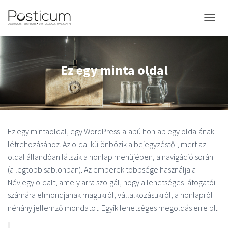
NAVIGÁ
Ez egy minta oldal
Ez egy mintaoldal, egy WordPress-alapú honlap egy oldalának
létrehozásához. Az oldal különbözik a bejegyzéstől, mert az
oldal állandóan látszik a honlap menüjében, a navigáció során
(a legtöbb sablonban). Az emberek többsége használja a
Névjegy oldalt, amely arra szolgál, hogy a lehetséges látogatói
számára elmondjanak magukról, vállalkozásukról, a honlapról
néhány jellemző mondatot. Egyik lehetséges megoldás erre pl.: