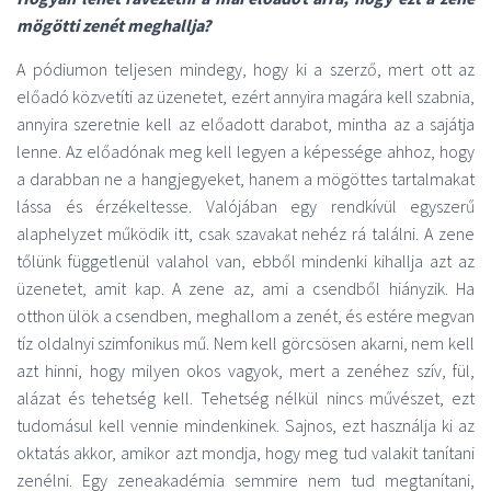
mögötti zenét meghallja?
A pódiumon teljesen mindegy, hogy ki a szerző, mert ott az
előadó közvetíti az üzenetet, ezért annyira magára kell szabnia,
annyira szeretnie kell az előadott darabot, mintha az a sajátja
lenne. Az előadónak meg kell legyen a képessége ahhoz, hogy
a darabban ne a hangjegyeket, hanem a mögöttes tartalmakat
lássa és érzékeltesse. Valójában egy rendkívül egyszerű
alaphelyzet működik itt, csak szavakat nehéz rá találni. A zene
tőlünk függetlenül valahol van, ebből mindenki kihallja azt az
üzenetet, amit kap. A zene az, ami a csendből hiányzik. Ha
otthon ülök a csendben, meghallom a zenét, és estére megvan
tíz oldalnyi szimfonikus mű. Nem kell görcsösen akarni, nem kell
azt hinni, hogy milyen okos vagyok, mert a zenéhez szív, fül,
alázat és tehetség kell. Tehetség nélkül nincs művészet, ezt
tudomásul kell vennie mindenkinek. Sajnos, ezt használja ki az
oktatás akkor, amikor azt mondja, hogy meg tud valakit tanítani
zenélni. Egy zeneakadémia semmire nem tud megtanítani,