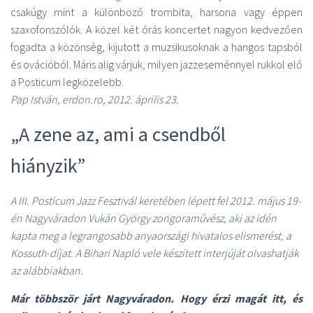
csakúgy mint a különböző trombita, harsona vagy éppen
szaxofonszólók. A közel két órás koncertet nagyon kedvezően
fogadta a közönség, kijutott a muzsikusoknak a hangos tapsból
és ovációból. Máris alig várjuk, milyen jazzeseménnyel rukkol elő
a Posticum legközelebb.
Pap István, erdon.ro, 2012. április 23.
„A zene az, ami a csendből
hiányzik”
A III. Posticum Jazz Fesztivál keretében lépett fel 2012. május 19-
én Nagyváradon Vukán György zongoraművész, aki az idén
kapta meg a legrangosabb anyaországi hivatalos elismerést, a
Kossuth-díjat. A Bihari Napló vele készített interjúját olvashatják
az alábbiakban.
Már többször járt Nagyváradon. Hogy érzi magát itt, és