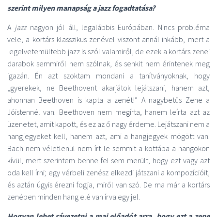
szerint milyen manapság a jazz fogadtatása?
A
jazz
nagyon jól áll, legalábbis Európában. Nincs probléma
vele, a kortárs klasszikus zenével viszont annál inkább, mert a
legelvetemültebb jazz is szól valamiről, de ezek a kortárs zenei
darabok semmiről nem szólnak, és senkit nem érintenek meg
igazán. Én azt szoktam mondani a tanítványoknak, hogy
„gyerekek, ne Beethovent akarjátok lejátszani, hanem azt,
ahonnan Beethoven is kapta a zenét!” A nagybetűs Zene a
Jóistennél van. Beethoven nem megírta, hanem leírta azt az
üzenetet, amit kapott, és ez az ő nagy érdeme. Lejátszani nem a
hangjegyeket kell, hanem azt, ami a hangjegyek mögött van.
Bach nem véletlenül nem írt le semmit a kottába a hangokon
kívül, mert szerintem benne fel sem merült, hogy ezt vagy azt
oda kell írni; egy vérbeli zenész elkezdi játszani a kompozícióit,
és aztán úgyis érezni fogja, miről van szó. De ma már a kortárs
zenében minden hang elé van írva egy jel.
Hogyan lehet rávezetni a mai előadót arra, hogy ezt a zene