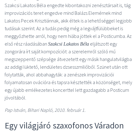
Szakcsi Lakatos Béla engedte kibontakozni zenésztársait is, tág
improvizációs teret engedve mind Balázs Elemérnek mind
Lakatos Pecek Krisztiánnak, akik éltek is a lehetőséggel legjobb
tudásuk szerint. Az a tudás pedig még a legvájtfülübbeket is
meggyőzhette arról, hogy nem hiába jöttek el a Posticumba. Az
első rész ráadásában
eljátszott egy
Szakcsi Lakatos Béla
zongorára írt saját kompozíciót: a szerelemről szóló mű
megszeppentő szépsége átvezetett egy másik hangulatvilágba
az addigi lüktető, lendületes dzsesszmiliőből. Szünet után ott
folytatták, ahol abbahagyták: a zenészek improvizációi
folyamatosan ovációra és tapsra késztették a közönséget, mely
egy újabb emlékezetes koncerttel lett gazdagabb a Posticum
jóvoltából.
Pap István, Bihari Napló, 2010. február 1.
Egy világjáró szaxofonos Váradon