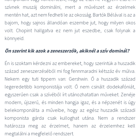
szívnek muszáj dominálni, mert a művészet az érzelmek
mentén hat, azt nem fedheti le az okosság. Bartók Bélával is az a
bajom, hogy sajnos állandóan eszembe jut, hogy milyen okos
volt. Chopint hallgatva ez nem jut eszedbe, csak folynak a
könnyeid.
Ön szerint kik azok a zeneszerzők, akiknél a szív dominál?
Én is szoktam kérdezni az embereket, hogy szerintük a huszadik
század zeneszerzéséből mi fog fennmaradni kétszáz év múlva.
Nekem egy tuti tippem van: Gershwin. Ő a huszadik század
legeredetibb komponistája volt. Ő nem csinált dodekafóniát,
egyszerűen csak a szívéből írt utánozhatatlan műveket. Zenéje
modern, újszerű, és minden hangja igaz, és a népzenét is úgy
belekomponálta a műveibe, hogy az egész huszadik századi
komponista gárda csak kulloghat utána. Nem a rendszer
határozza meg az érzelmet, hanem az érzelemhez kell
megtalálni a megfelelő rendszert.