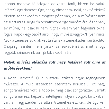
jobban mondva fölösleges dolgokra tanít, hiszen ha valaki
lejátszik egy darabot, úgy, ahogy elmondták neki, az kit érdekel?
Minden zeneakadémia mögött pénz van, de a művészet nem
ez. Mert mi az, hogy én beiratkozom egy akadémiára, és néhány
év múlva, ha csak ki nem rúgnak valamilyen fegyelmi oknál
fogva, kapok egy papírt arról, hogy művész vagyok?! Ilyen nincs!
Azok a zeneszerzők, akiket tanítanak a zeneakadémián Bachtól
Chopinig, szintén nem jártak zeneakadémiára, mint ahogy
legjobb színészeink sem jártak akadémiára.
Melyik művész előadása volt nagy hatással volt önre az
utóbbi években?
A Keith Jarrett-é. Ő a huszadik század egyik legnagyobb
művésze. A múlt században szerintem körülbelül öt nagy
zongoraművész volt, a többiek meg csak zongoráztak. Jarrett
zongoraművész: képzett, intelligens, olyan dolgok birtokában
van, ami egyszerűen páratlan. A zenéhez ész kell, de úgy kell
komponálni vagy koncertezni, hogy az észt ne vegyem észre. A