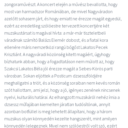
zongoraművészt. A koncert elején a művész bevallotta, hogy
most van harmadszor Romániában, de mivel Nagyváradon
azelőtt sohasem járt, és hogy emiatt ne érezze magát egyedül,
ezért az eredetileg szólóestre tervezett koncertjére két
muzsikustársat is magával hívta: a már-már tiszteletbeli
váradinak számító Balázs Elemér dobost, és a fiatal kora
ellenére máris nemzetközi rangú bőgőst Lakatos Pecek
Krisztiánt. A nagyváradi közönség kitett magáért, úgyhogy
bízhatunk abban, hogy a fogadtatáson nem múlott az, hogy
Szakcsi Lakatos Béla jól érezze magát a Sebes-Körös parti
városban. Sokan eljöttek a Posticum
dzsesszföldjére
meghallgatni a triót, és a közönség soraiban nem kevés román
szót hallottam, ami jelzi, hogy a jó, igényes zenének nincsenek
nyelvi, kulturális határai. Az elhangzott muzsikáról nehéz írnia a
dzsessz műfajában kiemelten járatlan tudósítónak, annyit
azonban botfüllel is meg lehetett állapítani, hogy a három
muzsikus olyan könnyedén kezelte hangszerét, mint amilyen
könnyedén lelegeznek. Mivel nem szólóestről volt szó, ezért