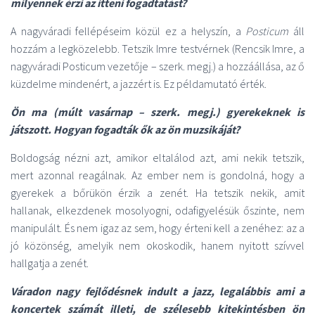
milyennek érzi az itteni fogadtatást?
A nagyváradi fellépéseim közül ez a helyszín, a
Posticum
áll
hozzám a legközelebb. Tetszik Imre testvérnek (Rencsik Imre, a
nagyváradi Posticum vezetője – szerk. megj.) a hozzáállása, az ő
küzdelme mindenért, a jazzért is. Ez példamutató érték.
Ön ma (múlt vasárnap – szerk. megj.) gyerekeknek is
játszott. Hogyan fogadták ők az ön muzsikáját?
Boldogság nézni azt, amikor eltalálod azt, ami nekik tetszik,
mert azonnal reagálnak. Az ember nem is gondolná, hogy a
gyerekek a bőrükön érzik a zenét. Ha tetszik nekik, amit
hallanak, elkezdenek mosolyogni, odafigyelésük őszinte, nem
manipulált. És nem igaz az sem, hogy érteni kell a zenéhez: az a
jó közönség, amelyik nem okoskodik, hanem nyitott szívvel
hallgatja a zenét.
Váradon nagy fejlődésnek indult a jazz, legalábbis ami a
koncertek számát illeti, de szélesebb kitekintésben ön