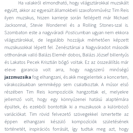
Ha valakiről elmondható, hogy világsztárokkal muzsikált
együtt, akkor az egyesült államokbeli szaxofonművész Tim Reis
ilyen muzsikus, hiszen karrierje során fellépett már Michael
Jacksonnal, Stevie Wonderrel és a Rolling Stones-szal is.
Szombaton este a nagyváradi
Posticum
ban ugyan nem ekkora
világsztárokkal, de legalább hozzájuk mérhetően képzett
muzsikusokkal lépett fel. Zenésztársai a Nagyváradot második
otthonának valló Balázs Elemér dobos, Balázs József billentyűs
és Lakatos Pecek Krisztián bőgő voltak. Ez az összeállítás már
eleve garancia volt arra, hogy nagyszerű minőségű
jazzmuzsika
fog elhangzani, és akik megjelentek a koncerten,
várakozásukban semmiképp sem csalatkoztak. A műsor első
részében Tim Reis kompozíciók hangzottak el, melyekre
jellemző volt, hogy egy könnyűzenei hatású alaptémára
épültek, és ezekből bontották ki a muzsikusok a különböző
variációkat. Tim rövid felvezető szövegekkel ismertette az
éppen elhangzani készülő kompozíciók születésének
történetét, inspirációs forrását, így tudtuk meg azt, hogy