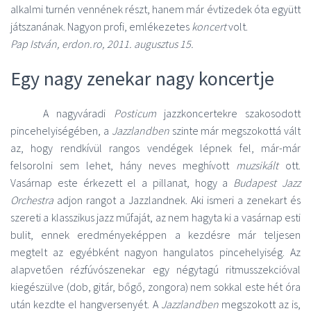
alkalmi turnén vennének részt, hanem már évtizedek óta együtt
játszanának. Nagyon profi, emlékezetes
koncert
volt.
Pap István, erdon.ro, 2011. augusztus 15.
Egy nagy zenekar nagy koncertje
A nagyváradi
Posticum
jazzkoncertekre szakosodott
pincehelyiségében, a
Jazzlandben
szinte már megszokottá vált
az, hogy rendkívül rangos vendégek lépnek fel, már-már
felsorolni sem lehet, hány neves meghívott
muzsikált
ott.
Vasárnap este érkezett el a pillanat, hogy a
Budapest Jazz
Orchestra
adjon rangot a Jazzlandnek. Aki ismeri a zenekart és
szereti a klasszikus jazz műfaját, az nem hagyta ki a vasárnap esti
bulit, ennek eredményeképpen a kezdésre már teljesen
megtelt az egyébként nagyon hangulatos pincehelyiség. Az
alapvetően rézfúvószenekar egy négytagú ritmusszekcióval
kiegészülve (dob, gitár, bőgő, zongora) nem sokkal este hét óra
után kezdte el hangversenyét. A
Jazzlandben
megszokott az is,