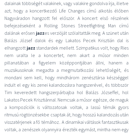
dalainak többségét valakinek, vagy valakire gondolva írja, illetve
azt, hogy a koncertkezdő Life Changes című alkotás élőben
Nagyváradon hangzott fel először. A koncert első részének
befejezéseként a Rolling Stones Streetfighting Man című
dalának erősen
jazz
es verzióját szólaltatták meg. A szünet után
Balázs József dalok és egy Lakatos Pecek Krisztián dal is
elhangzott
jazz
standardek mellett. Szimpatikus volt, hogy Ries
nem uralta le a koncertet, nem akart a műsor minden
pillanatában a figyelem középpontjában állni, hanem a
muzsikusoknak megadta a megmutatkozási lehetőségét, és
mondani sem kell, hogy mindhárom zenésztársa készséggel
indult el egy kis zenei kalandozásra hangszerével, és többször
Tim keveredett hangszerpárbajba hol Balázs Józseffel, hol
Lakatos Pecek Krisztiánnal. Nemcsak a műsor egésze, de maguk
a kompozíciók is változatosak voltak, a lassú témák gyors
ritmusú rögtönzésekbe csaptak át, hogy hosszú kalandozás után
visszatérjenek a fő témához.. A dinamikai váltások fantasztikusak
voltak, a zenészek olyannyira érezték egymást, mintha nem egy