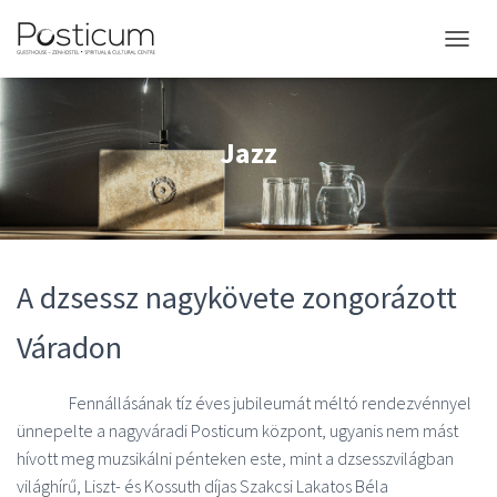
TOGGL
Jazz
A dzsessz nagykövete zongorázott
Váradon
Fennállásának tíz éves jubileumát méltó rendezvénnyel
ünnepelte a nagyváradi Posticum központ, ugyanis nem mást
hívott meg muzsikálni pénteken este, mint a dzsesszvilágban
világhírű, Liszt- és Kossuth díjas Szakcsi Lakatos Béla