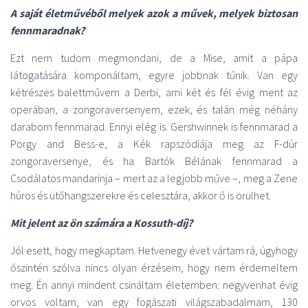
A saját életművéből melyek azok a művek, melyek biztosan
fennmaradnak?
Ezt nem tudom megmondani, de a Mise, amit a pápa
látogatására komponáltam, egyre jobbnak tűnik. Van egy
kétrészes balettművem a Derbi, ami két és fél évig ment az
operában, a zongoraversenyem, ezek, és talán még néhány
darabom fennmarad. Ennyi elég is. Gershwinnek is fennmarad a
Porgy and Bess-e, a Kék rapszódiája meg az F-dúr
zongoraversenye, és ha Bartók Bélának fennmarad a
Csodálatos mandarinja – mert az a legjobb műve –, meg a Zene
húros és ütőhangszerekre és celesztára, akkor ő is örülhet.
Mit jelent az ön számára a Kossuth-díj?
Jól esett, hogy megkaptam. Hetvenegy évet vártam rá, úgyhogy
őszintén szólva nincs olyan érzésem, hogy nem érdemeltem
meg. Én annyi mindent csináltam életemben: negyvenhat évig
orvos voltam, van egy fogászati világszabadalmam, 130