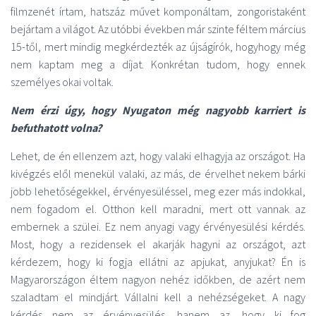
filmzenét írtam, hatszáz művet komponáltam, zongoristaként
bejártam a világot. Az utóbbi években már szinte féltem március
15-től, mert mindig megkérdezték az újságírók, hogyhogy még
nem kaptam meg a díjat. Konkrétan tudom, hogy ennek
személyes okai voltak.
Nem érzi úgy, hogy Nyugaton még nagyobb karriert is
befuthatott volna?
Lehet, de én ellenzem azt, hogy valaki elhagyja az országot. Ha
kivégzés elől menekül valaki, az más, de érvelhet nekem bárki
jobb lehetőségekkel, érvényesüléssel, meg ezer más indokkal,
nem fogadom el. Otthon kell maradni, mert ott vannak az
embernek a szülei. Ez nem anyagi vagy érvényesülési kérdés.
Most, hogy a rezidensek el akarják hagyni az országot, azt
kérdezem, hogy ki fogja ellátni az apjukat, anyjukat? Én is
Magyarországon éltem nagyon nehéz időkben, de azért nem
szaladtam el mindjárt. Vállalni kell a nehézségeket. A nagy
kérdés nem az érvényesülés, hanem az, hogy ki fog