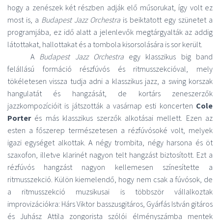
hogy a zenészek két részben adják elő műsorukat, így volt ez
most is, a
Budapest Jazz Orchestra
is beiktatott egy szünetet a
programjába, ez idő alatt a jelenlevők megtárgyalták az addig
látottakat, hallottakat és a tombola kisorsolására is sor került.
A
Budapest Jazz Orchestra
egy klasszikus big band
felállású formáció részfúvós és ritmusszekcióval, mely
tökéletesen vissza tudja adni a klasszikus jazz, a swing korszak
hangulatát és hangzását, de kortárs zeneszerzők
jazzkompozícióit is játszották a vasárnap esti koncerten
Cole
Porter
és más klasszikus szerzők alkotásai mellett. Ezen az
esten a főszerep természetesen a rézfúvósoké volt, melyek
igazi egységet alkottak. A négy trombita, négy harsona és öt
szaxofon, illetve klarinét nagyon telt hangzást biztosított. Ezt a
rézfúvós hangzást nagyon kellemesen színesítette a
ritmusszekció. Külön kiemelendő, hogy nem csak a fúvósok, de
a ritmusszekció muzsikusai is többször vállalkoztak
improvizációkra: Hárs Viktor basszusgitáros, Gyárfás István gitáros
és Juhász Attila zongorista szólói élményszámba mentek