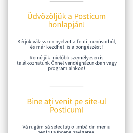
Üdvözöljük a Posticum
honlapján!
Kérjük válasszon nyelvet a fenti menüsorból,
és már kezdheti is a böngészést!
Reméljük mielőbb személyesen is
találkozhatunk Önnel vendégházunkban vagy
programjainkon!
Bine ați venit pe site-ul
Posticum!
Vă rugăm să selectați o limbă din meniu
pentru a începe navigarea!