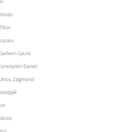
án
István
Tibor
oysius
Gedeon Gyula
onstantin Daniel
 János Zsigmond
zaladják
tor
János
rtur