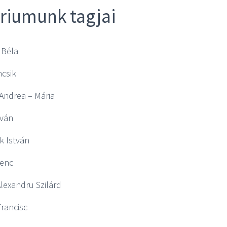
riumunk tagjai
 Béla
csik
Andrea – Mária
tván
k István
renc
lexandru Szilárd
rancisc