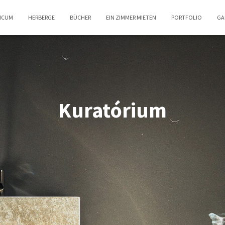
TICUM
HERBERGE
BÜCHER
EIN ZIMMER MIETEN
PORTFOLIO
GA
Kuratórium