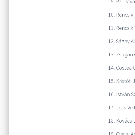
Pál Istv
Rencsik 
Rencsik 
Sághy Al
Zsugán 
Costea C
Kristófi
István S
Jecs Vik
Kovács 
Gyalai A