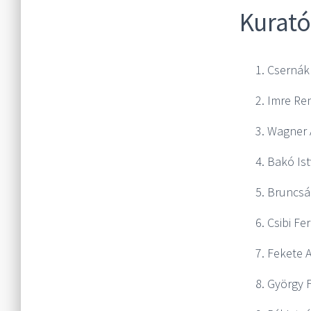
Kurató
Csernák
Imre Ren
Wagner 
Bakó Is
Bruncsá
Csibi Fe
Fekete A
György F